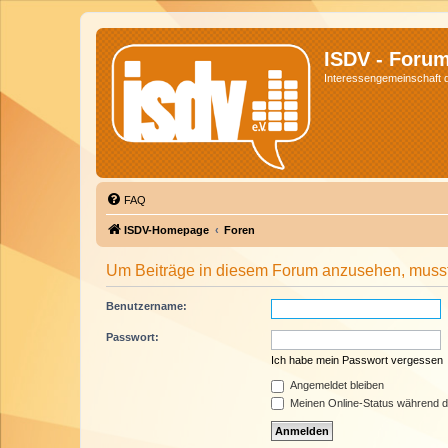
ISDV - Foru
Interessengemeinschaft de
FAQ
ISDV-Homepage
Foren
Um Beiträge in diesem Forum anzusehen, musst 
Benutzername:
Passwort:
Ich habe mein Passwort vergessen
Angemeldet bleiben
Meinen Online-Status während d