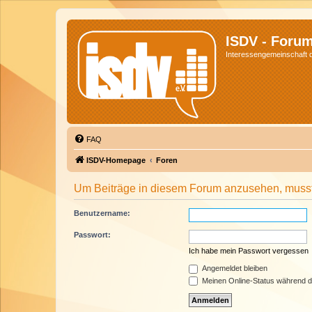
ISDV - Foru
Interessengemeinschaft de
FAQ
ISDV-Homepage
Foren
Um Beiträge in diesem Forum anzusehen, musst 
Benutzername:
Passwort:
Ich habe mein Passwort vergessen
Angemeldet bleiben
Meinen Online-Status während d