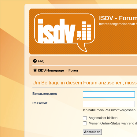
ISDV - Foru
Interessengemeinschaft de
FAQ
ISDV-Homepage
Foren
Um Beiträge in diesem Forum anzusehen, musst 
Benutzername:
Passwort:
Ich habe mein Passwort vergessen
Angemeldet bleiben
Meinen Online-Status während d