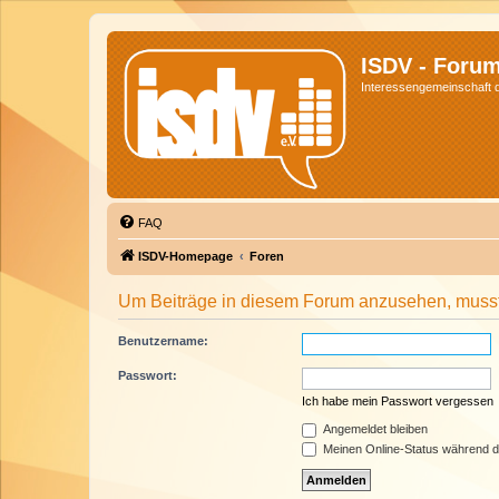
ISDV - Foru
Interessengemeinschaft de
FAQ
ISDV-Homepage
Foren
Um Beiträge in diesem Forum anzusehen, musst 
Benutzername:
Passwort:
Ich habe mein Passwort vergessen
Angemeldet bleiben
Meinen Online-Status während d