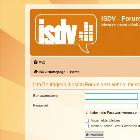
ISDV - Foru
Interessengemeinschaft de
FAQ
ISDV-Homepage
Foren
Um Beiträge in diesem Forum anzusehen, musst 
Benutzername:
Passwort:
Ich habe mein Passwort vergessen
Angemeldet bleiben
Meinen Online-Status während d