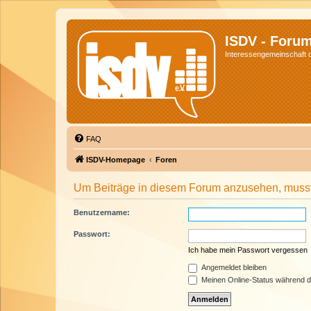
ISDV - Foru
Interessengemeinschaft de
FAQ
ISDV-Homepage
Foren
Um Beiträge in diesem Forum anzusehen, musst 
Benutzername:
Passwort:
Ich habe mein Passwort vergessen
Angemeldet bleiben
Meinen Online-Status während d