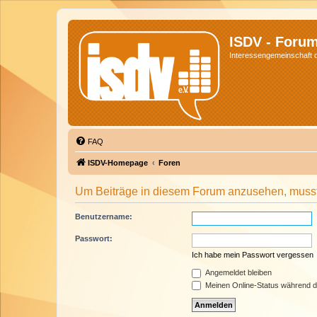
ISDV - Foru
Interessengemeinschaft de
FAQ
ISDV-Homepage
Foren
Um Beiträge in diesem Forum anzusehen, musst 
Benutzername:
Passwort:
Ich habe mein Passwort vergessen
Angemeldet bleiben
Meinen Online-Status während d