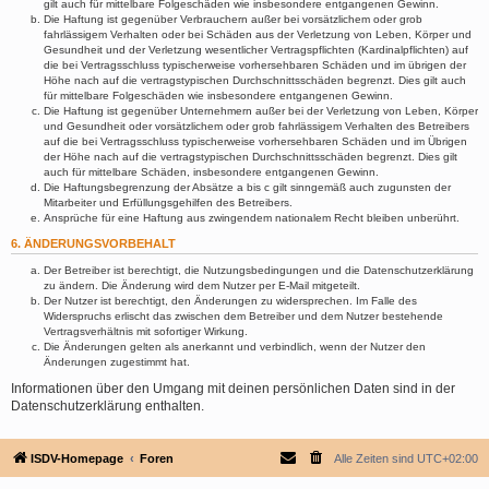
gilt auch für mittelbare Folgeschäden wie insbesondere entgangenen Gewinn.
Die Haftung ist gegenüber Verbrauchern außer bei vorsätzlichem oder grob
fahrlässigem Verhalten oder bei Schäden aus der Verletzung von Leben, Körper und
Gesundheit und der Verletzung wesentlicher Vertragspflichten (Kardinalpflichten) auf
die bei Vertragsschluss typischerweise vorhersehbaren Schäden und im übrigen der
Höhe nach auf die vertragstypischen Durchschnittsschäden begrenzt. Dies gilt auch
für mittelbare Folgeschäden wie insbesondere entgangenen Gewinn.
Die Haftung ist gegenüber Unternehmern außer bei der Verletzung von Leben, Körper
und Gesundheit oder vorsätzlichem oder grob fahrlässigem Verhalten des Betreibers
auf die bei Vertragsschluss typischerweise vorhersehbaren Schäden und im Übrigen
der Höhe nach auf die vertragstypischen Durchschnittsschäden begrenzt. Dies gilt
auch für mittelbare Schäden, insbesondere entgangenen Gewinn.
Die Haftungsbegrenzung der Absätze a bis c gilt sinngemäß auch zugunsten der
Mitarbeiter und Erfüllungsgehilfen des Betreibers.
Ansprüche für eine Haftung aus zwingendem nationalem Recht bleiben unberührt.
6. ÄNDERUNGSVORBEHALT
Der Betreiber ist berechtigt, die Nutzungsbedingungen und die Datenschutzerklärung
zu ändern. Die Änderung wird dem Nutzer per E-Mail mitgeteilt.
Der Nutzer ist berechtigt, den Änderungen zu widersprechen. Im Falle des
Widerspruchs erlischt das zwischen dem Betreiber und dem Nutzer bestehende
Vertragsverhältnis mit sofortiger Wirkung.
Die Änderungen gelten als anerkannt und verbindlich, wenn der Nutzer den
Änderungen zugestimmt hat.
Informationen über den Umgang mit deinen persönlichen Daten sind in der
Datenschutzerklärung enthalten.
ISDV-Homepage
Foren
Alle Zeiten sind
UTC+02:00