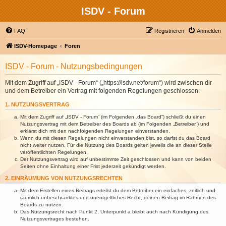
ISDV - Forum
FAQ
Registrieren
Anmelden
ISDV-Homepage
Foren
ISDV - Forum - Nutzungsbedingungen
Mit dem Zugriff auf „ISDV - Forum“ („https://isdv.net/forum“) wird zwischen dir
und dem Betreiber ein Vertrag mit folgenden Regelungen geschlossen:
1. NUTZUNGSVERTRAG
Mit dem Zugriff auf „ISDV - Forum“ (im Folgenden „das Board“) schließt du einen
Nutzungsvertrag mit dem Betreiber des Boards ab (im Folgenden „Betreiber“) und
erklärst dich mit den nachfolgenden Regelungen einverstanden.
Wenn du mit diesen Regelungen nicht einverstanden bist, so darfst du das Board
nicht weiter nutzen. Für die Nutzung des Boards gelten jeweils die an dieser Stelle
veröffentlichten Regelungen.
Der Nutzungsvertrag wird auf unbestimmte Zeit geschlossen und kann von beiden
Seiten ohne Einhaltung einer Frist jederzeit gekündigt werden.
2. EINRÄUMUNG VON NUTZUNGSRECHTEN
Mit dem Erstellen eines Beitrags erteilst du dem Betreiber ein einfaches, zeitlich und
räumlich unbeschränktes und unentgeltliches Recht, deinen Beitrag im Rahmen des
Boards zu nutzen.
Das Nutzungsrecht nach Punkt 2, Unterpunkt a bleibt auch nach Kündigung des
Nutzungsvertrages bestehen.