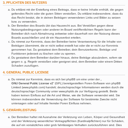
3. PFLICHTEN DES NUTZERS
Du erklärst mit der Erstellung eines Beitrags, dass er keine Inhalte enthält, die gegen
geltendes Recht oder die guten Sitten verstoßen. Du erklärst insbesondere, dass du
das Recht besitzt, die in deinen Beiträgen verwendeten Links und Bilder zu setzen
bzw. zu verwenden.
Der Betreiber des Boards übt das Hausrecht aus. Bei Verstößen gegen diese
Nutzungsbedingungen oder anderer im Board veröffentlichten Regeln kann der
Betreiber dich nach Abmahnung zeitweise oder dauerhaft von der Nutzung dieses
Boards ausschließen und dir ein Hausverbot erteilen.
Du nimmst zur Kenntnis, dass der Betreiber keine Verantwortung für die Inhalte von
Beiträgen übernimmt, die er nicht selbst erstellt hat oder die er nicht zur Kenntnis
genommen hat. Du gestattest dem Betreiber, dein Benutzerkonto, Beiträge und
Funktionen jederzeit zu löschen oder zu sperren.
Du gestattest dem Betreiber darüber hinaus, deine Beiträge abzuändern, sofern sie
gegen o. g. Regeln verstoßen oder geeignet sind, dem Betreiber oder einem Dritten
Schaden zuzufügen.
4. GENERAL PUBLIC LICENSE
Du nimmst zur Kenntnis, dass es sich bei phpBB um eine unter der „
GNU General Public License v2
“ (GPL) bereitgestellten Foren-Software von phpBB
Limited (www.phpbb.com) handelt; deutschsprachige Informationen werden durch die
deutschsprachige Community unter www.phpbb.de zur Verfügung gestellt. Beide
haben keinen Einfluss auf die Art und Weise, wie die Software verwendet wird. Sie
können insbesondere die Verwendung der Software für bestimmte Zwecke nicht
untersagen oder auf Inhalte fremder Foren Einfluss nehmen.
5. GEWÄHRLEISTUNG
Der Betreiber haftet mit Ausnahme der Verletzung von Leben, Körper und Gesundheit
und der Verletzung wesentlicher Vertragspflichten (Kardinalpflichten) nur für Schäden,
die auf ein vorsätzliches oder grob fahrlässiges Verhalten zurückzuführen sind. Dies