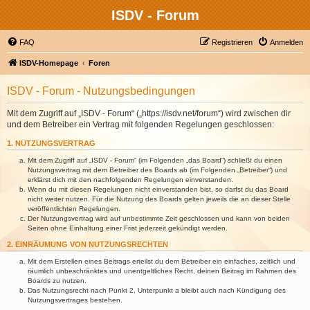
ISDV - Forum
FAQ
Registrieren
Anmelden
ISDV-Homepage
Foren
ISDV - Forum - Nutzungsbedingungen
Mit dem Zugriff auf „ISDV - Forum“ („https://isdv.net/forum“) wird zwischen dir
und dem Betreiber ein Vertrag mit folgenden Regelungen geschlossen:
1. NUTZUNGSVERTRAG
Mit dem Zugriff auf „ISDV - Forum“ (im Folgenden „das Board“) schließt du einen
Nutzungsvertrag mit dem Betreiber des Boards ab (im Folgenden „Betreiber“) und
erklärst dich mit den nachfolgenden Regelungen einverstanden.
Wenn du mit diesen Regelungen nicht einverstanden bist, so darfst du das Board
nicht weiter nutzen. Für die Nutzung des Boards gelten jeweils die an dieser Stelle
veröffentlichten Regelungen.
Der Nutzungsvertrag wird auf unbestimmte Zeit geschlossen und kann von beiden
Seiten ohne Einhaltung einer Frist jederzeit gekündigt werden.
2. EINRÄUMUNG VON NUTZUNGSRECHTEN
Mit dem Erstellen eines Beitrags erteilst du dem Betreiber ein einfaches, zeitlich und
räumlich unbeschränktes und unentgeltliches Recht, deinen Beitrag im Rahmen des
Boards zu nutzen.
Das Nutzungsrecht nach Punkt 2, Unterpunkt a bleibt auch nach Kündigung des
Nutzungsvertrages bestehen.