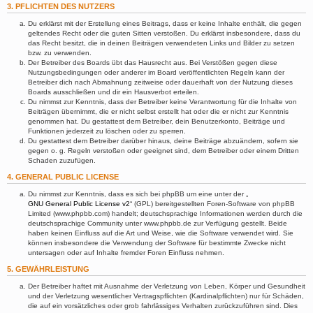
3. PFLICHTEN DES NUTZERS
Du erklärst mit der Erstellung eines Beitrags, dass er keine Inhalte enthält, die gegen
geltendes Recht oder die guten Sitten verstoßen. Du erklärst insbesondere, dass du
das Recht besitzt, die in deinen Beiträgen verwendeten Links und Bilder zu setzen
bzw. zu verwenden.
Der Betreiber des Boards übt das Hausrecht aus. Bei Verstößen gegen diese
Nutzungsbedingungen oder anderer im Board veröffentlichten Regeln kann der
Betreiber dich nach Abmahnung zeitweise oder dauerhaft von der Nutzung dieses
Boards ausschließen und dir ein Hausverbot erteilen.
Du nimmst zur Kenntnis, dass der Betreiber keine Verantwortung für die Inhalte von
Beiträgen übernimmt, die er nicht selbst erstellt hat oder die er nicht zur Kenntnis
genommen hat. Du gestattest dem Betreiber, dein Benutzerkonto, Beiträge und
Funktionen jederzeit zu löschen oder zu sperren.
Du gestattest dem Betreiber darüber hinaus, deine Beiträge abzuändern, sofern sie
gegen o. g. Regeln verstoßen oder geeignet sind, dem Betreiber oder einem Dritten
Schaden zuzufügen.
4. GENERAL PUBLIC LICENSE
Du nimmst zur Kenntnis, dass es sich bei phpBB um eine unter der „
GNU General Public License v2
“ (GPL) bereitgestellten Foren-Software von phpBB
Limited (www.phpbb.com) handelt; deutschsprachige Informationen werden durch die
deutschsprachige Community unter www.phpbb.de zur Verfügung gestellt. Beide
haben keinen Einfluss auf die Art und Weise, wie die Software verwendet wird. Sie
können insbesondere die Verwendung der Software für bestimmte Zwecke nicht
untersagen oder auf Inhalte fremder Foren Einfluss nehmen.
5. GEWÄHRLEISTUNG
Der Betreiber haftet mit Ausnahme der Verletzung von Leben, Körper und Gesundheit
und der Verletzung wesentlicher Vertragspflichten (Kardinalpflichten) nur für Schäden,
die auf ein vorsätzliches oder grob fahrlässiges Verhalten zurückzuführen sind. Dies