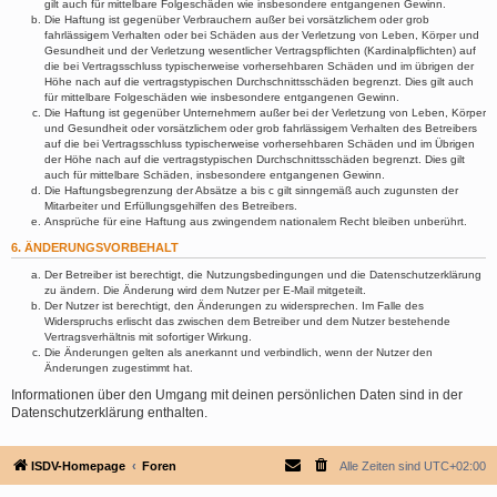
gilt auch für mittelbare Folgeschäden wie insbesondere entgangenen Gewinn.
Die Haftung ist gegenüber Verbrauchern außer bei vorsätzlichem oder grob
fahrlässigem Verhalten oder bei Schäden aus der Verletzung von Leben, Körper und
Gesundheit und der Verletzung wesentlicher Vertragspflichten (Kardinalpflichten) auf
die bei Vertragsschluss typischerweise vorhersehbaren Schäden und im übrigen der
Höhe nach auf die vertragstypischen Durchschnittsschäden begrenzt. Dies gilt auch
für mittelbare Folgeschäden wie insbesondere entgangenen Gewinn.
Die Haftung ist gegenüber Unternehmern außer bei der Verletzung von Leben, Körper
und Gesundheit oder vorsätzlichem oder grob fahrlässigem Verhalten des Betreibers
auf die bei Vertragsschluss typischerweise vorhersehbaren Schäden und im Übrigen
der Höhe nach auf die vertragstypischen Durchschnittsschäden begrenzt. Dies gilt
auch für mittelbare Schäden, insbesondere entgangenen Gewinn.
Die Haftungsbegrenzung der Absätze a bis c gilt sinngemäß auch zugunsten der
Mitarbeiter und Erfüllungsgehilfen des Betreibers.
Ansprüche für eine Haftung aus zwingendem nationalem Recht bleiben unberührt.
6. ÄNDERUNGSVORBEHALT
Der Betreiber ist berechtigt, die Nutzungsbedingungen und die Datenschutzerklärung
zu ändern. Die Änderung wird dem Nutzer per E-Mail mitgeteilt.
Der Nutzer ist berechtigt, den Änderungen zu widersprechen. Im Falle des
Widerspruchs erlischt das zwischen dem Betreiber und dem Nutzer bestehende
Vertragsverhältnis mit sofortiger Wirkung.
Die Änderungen gelten als anerkannt und verbindlich, wenn der Nutzer den
Änderungen zugestimmt hat.
Informationen über den Umgang mit deinen persönlichen Daten sind in der
Datenschutzerklärung enthalten.
ISDV-Homepage
Foren
Alle Zeiten sind
UTC+02:00