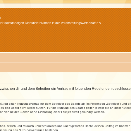
m
r selbständigen Dienstleister/Innen in der Veranstaltungswirtschaft e.V.
wird zwischen dir und dem Betreiber ein Vertrag mit folgenden Regelungen geschlosse
ließt du einen Nutzungsvertrag mit dem Betreiber des Boards ab (im Folgenden „Betreiber“) und 
du das Board nicht weiter nutzen. Für die Nutzung des Boards gelten jeweils die an dieser Stell
n von beiden Seiten ohne Einhaltung einer Frist jederzeit gekündigt werden.
faches, zeitlich und räumlich unbeschränktes und unentgeltliches Recht, deinen Beitrag im Rahme
Kündigung des Nutzungsvertrages bestehen.