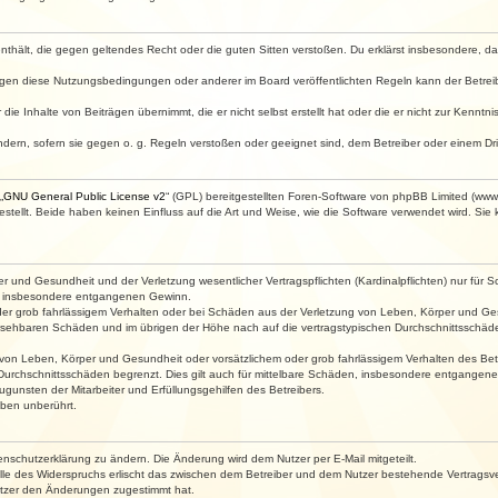
e enthält, die gegen geltendes Recht oder die guten Sitten verstoßen. Du erklärst insbesondere, 
egen diese Nutzungsbedingungen oder anderer im Board veröffentlichten Regeln kann der Betre
die Inhalte von Beiträgen übernimmt, die er nicht selbst erstellt hat oder die er nicht zur Kenn
ndern, sofern sie gegen o. g. Regeln verstoßen oder geeignet sind, dem Betreiber oder einem D
„
GNU General Public License v2
“ (GPL) bereitgestellten Foren-Software von phpBB Limited (ww
ellt. Beide haben keinen Einfluss auf die Art und Weise, wie die Software verwendet wird. Si
 und Gesundheit und der Verletzung wesentlicher Vertragspflichten (Kardinalpflichten) nur für Sc
wie insbesondere entgangenen Gewinn.
der grob fahrlässigem Verhalten oder bei Schäden aus der Verletzung von Leben, Körper und Ges
rhersehbaren Schäden und im übrigen der Höhe nach auf die vertragstypischen Durchschnittsschäde
von Leben, Körper und Gesundheit oder vorsätzlichem oder grob fahrlässigem Verhalten des Betr
Durchschnittsschäden begrenzt. Dies gilt auch für mittelbare Schäden, insbesondere entgangen
gunsten der Mitarbeiter und Erfüllungsgehilfen des Betreibers.
ben unberührt.
enschutzerklärung zu ändern. Die Änderung wird dem Nutzer per E-Mail mitgeteilt.
lle des Widerspruchs erlischt das zwischen dem Betreiber und dem Nutzer bestehende Vertragsverh
utzer den Änderungen zugestimmt hat.