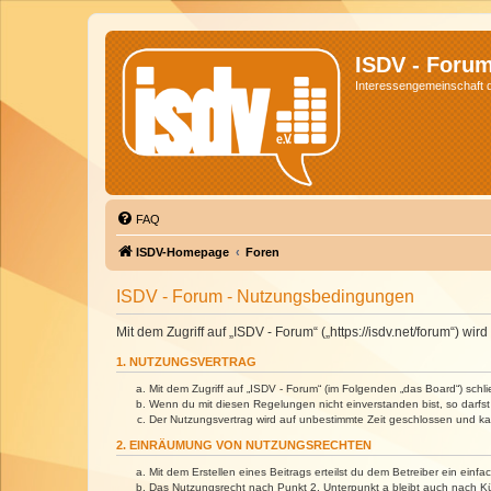
ISDV - Foru
Interessengemeinschaft de
FAQ
ISDV-Homepage
Foren
ISDV - Forum - Nutzungsbedingungen
Mit dem Zugriff auf „ISDV - Forum“ („https://isdv.net/forum“) 
1. NUTZUNGSVERTRAG
Mit dem Zugriff auf „ISDV - Forum“ (im Folgenden „das Board“) sch
Wenn du mit diesen Regelungen nicht einverstanden bist, so darfst 
Der Nutzungsvertrag wird auf unbestimmte Zeit geschlossen und kan
2. EINRÄUMUNG VON NUTZUNGSRECHTEN
Mit dem Erstellen eines Beitrags erteilst du dem Betreiber ein ein
Das Nutzungsrecht nach Punkt 2, Unterpunkt a bleibt auch nach 