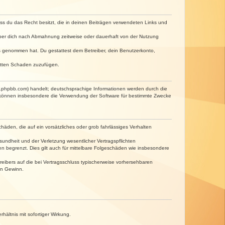
dass du das Recht besitzt, die in deinen Beiträgen verwendeten Links und
iber dich nach Abmahnung zeitweise oder dauerhaft von der Nutzung
tnis genommen hat. Du gestattest dem Betreiber, dein Benutzerkonto,
ritten Schaden zuzufügen.
w.phpbb.com) handelt; deutschsprachige Informationen werden durch die
e können insbesondere die Verwendung der Software für bestimmte Zwecke
häden, die auf ein vorsätzliches oder grob fahrlässiges Verhalten
undheit und der Verletzung wesentlicher Vertragspflichten
n begrenzt. Dies gilt auch für mittelbare Folgeschäden wie insbesondere
eibers auf die bei Vertragsschluss typischerweise vorhersehbaren
en Gewinn.
ältnis mit sofortiger Wirkung.