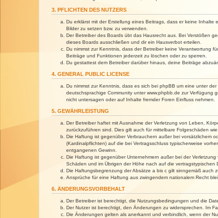
3. PFLICHTEN DES NUTZERS
Du erklärst mit der Erstellung eines Beitrags, dass er keine Inhalt
Bilder zu setzen bzw. zu verwenden.
Der Betreiber des Boards übt das Hausrecht aus. Bei Verstößen g
dieses Boards ausschließen und dir ein Hausverbot erteilen.
Du nimmst zur Kenntnis, dass der Betreiber keine Verantwortung für 
Beiträge und Funktionen jederzeit zu löschen oder zu sperren.
Du gestattest dem Betreiber darüber hinaus, deine Beiträge abzuä
4. GENERAL PUBLIC LICENSE
Du nimmst zur Kenntnis, dass es sich bei phpBB um eine unter der 
deutschsprachige Community unter www.phpbb.de zur Verfügung gest
nicht untersagen oder auf Inhalte fremder Foren Einfluss nehmen.
5. GEWÄHRLEISTUNG
Der Betreiber haftet mit Ausnahme der Verletzung von Leben, Körper
zurückzuführen sind. Dies gilt auch für mittelbare Folgeschäden 
Die Haftung ist gegenüber Verbrauchern außer bei vorsätzlichem o
(Kardinalpflichten) auf die bei Vertragsschluss typischerweise vo
entgangenen Gewinn.
Die Haftung ist gegenüber Unternehmern außer bei der Verletzung 
Schäden und im Übrigen der Höhe nach auf die vertragstypischen 
Die Haftungsbegrenzung der Absätze a bis c gilt sinngemäß auch zu
Ansprüche für eine Haftung aus zwingendem nationalem Recht blei
6. ÄNDERUNGSVORBEHALT
Der Betreiber ist berechtigt, die Nutzungsbedingungen und die Dat
Der Nutzer ist berechtigt, den Änderungen zu widersprechen. Im Fa
Die Änderungen gelten als anerkannt und verbindlich, wenn der N