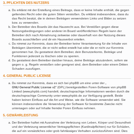
3. PFLICHTEN DES NUTZERS
Du erklärst mit der Erstellung eines Beitrags, dass er keine Inhalte enthält, die gegen
geltendes Recht oder die guten Sitten verstoßen. Du erklärst insbesondere, dass du
das Recht besitzt, die in deinen Beiträgen verwendeten Links und Bilder zu setzen
bzw. zu verwenden.
Der Betreiber des Boards übt das Hausrecht aus. Bei Verstößen gegen diese
Nutzungsbedingungen oder anderer im Board veröffentlichten Regeln kann der
Betreiber dich nach Abmahnung zeitweise oder dauerhaft von der Nutzung dieses
Boards ausschließen und dir ein Hausverbot erteilen.
Du nimmst zur Kenntnis, dass der Betreiber keine Verantwortung für die Inhalte von
Beiträgen übernimmt, die er nicht selbst erstellt hat oder die er nicht zur Kenntnis
genommen hat. Du gestattest dem Betreiber, dein Benutzerkonto, Beiträge und
Funktionen jederzeit zu löschen oder zu sperren.
Du gestattest dem Betreiber darüber hinaus, deine Beiträge abzuändern, sofern sie
gegen o. g. Regeln verstoßen oder geeignet sind, dem Betreiber oder einem Dritten
Schaden zuzufügen.
4. GENERAL PUBLIC LICENSE
Du nimmst zur Kenntnis, dass es sich bei phpBB um eine unter der „
GNU General Public License v2
“ (GPL) bereitgestellten Foren-Software von phpBB
Limited (www.phpbb.com) handelt; deutschsprachige Informationen werden durch die
deutschsprachige Community unter www.phpbb.de zur Verfügung gestellt. Beide
haben keinen Einfluss auf die Art und Weise, wie die Software verwendet wird. Sie
können insbesondere die Verwendung der Software für bestimmte Zwecke nicht
untersagen oder auf Inhalte fremder Foren Einfluss nehmen.
5. GEWÄHRLEISTUNG
Der Betreiber haftet mit Ausnahme der Verletzung von Leben, Körper und Gesundheit
und der Verletzung wesentlicher Vertragspflichten (Kardinalpflichten) nur für Schäden,
die auf ein vorsätzliches oder grob fahrlässiges Verhalten zurückzuführen sind. Dies