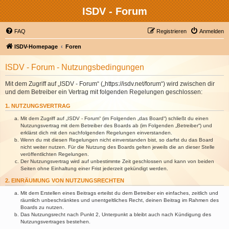
ISDV - Forum
FAQ
Registrieren
Anmelden
ISDV-Homepage
Foren
ISDV - Forum - Nutzungsbedingungen
Mit dem Zugriff auf „ISDV - Forum“ („https://isdv.net/forum“) wird zwischen dir
und dem Betreiber ein Vertrag mit folgenden Regelungen geschlossen:
1. NUTZUNGSVERTRAG
Mit dem Zugriff auf „ISDV - Forum“ (im Folgenden „das Board“) schließt du einen
Nutzungsvertrag mit dem Betreiber des Boards ab (im Folgenden „Betreiber“) und
erklärst dich mit den nachfolgenden Regelungen einverstanden.
Wenn du mit diesen Regelungen nicht einverstanden bist, so darfst du das Board
nicht weiter nutzen. Für die Nutzung des Boards gelten jeweils die an dieser Stelle
veröffentlichten Regelungen.
Der Nutzungsvertrag wird auf unbestimmte Zeit geschlossen und kann von beiden
Seiten ohne Einhaltung einer Frist jederzeit gekündigt werden.
2. EINRÄUMUNG VON NUTZUNGSRECHTEN
Mit dem Erstellen eines Beitrags erteilst du dem Betreiber ein einfaches, zeitlich und
räumlich unbeschränktes und unentgeltliches Recht, deinen Beitrag im Rahmen des
Boards zu nutzen.
Das Nutzungsrecht nach Punkt 2, Unterpunkt a bleibt auch nach Kündigung des
Nutzungsvertrages bestehen.