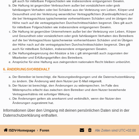
gilt auch für mittelbare Folgeschäden wie insbesondere entgangenen Gewinn.
Die Haftung ist gegenüber Verbrauchern außer bei vorsätzlichem oder grob
fahrlässigem Verhalten oder bei Schäden aus der Verletzung von Leben, Körper und
Gesundheit und der Verletzung wesentlicher Vertragspflichten (Kardinalpflichten) auf
die bei Vertragsschluss typischerweise vorhersehbaren Schäden und im übrigen der
Höhe nach auf die vertragstypischen Durchschnittsschäden begrenzt. Dies gilt auch
für mittelbare Folgeschäden wie insbesondere entgangenen Gewinn.
Die Haftung ist gegenüber Unternehmern außer bei der Verletzung von Leben, Körper
und Gesundheit oder vorsätzlichem oder grob fahrlässigem Verhalten des Betreibers
auf die bei Vertragsschluss typischerweise vorhersehbaren Schäden und im Übrigen
der Höhe nach auf die vertragstypischen Durchschnittsschäden begrenzt. Dies gilt
auch für mittelbare Schäden, insbesondere entgangenen Gewinn.
Die Haftungsbegrenzung der Absätze a bis c gilt sinngemäß auch zugunsten der
Mitarbeiter und Erfüllungsgehilfen des Betreibers.
Ansprüche für eine Haftung aus zwingendem nationalem Recht bleiben unberührt.
6. ÄNDERUNGSVORBEHALT
Der Betreiber ist berechtigt, die Nutzungsbedingungen und die Datenschutzerklärung
zu ändern. Die Änderung wird dem Nutzer per E-Mail mitgeteilt.
Der Nutzer ist berechtigt, den Änderungen zu widersprechen. Im Falle des
Widerspruchs erlischt das zwischen dem Betreiber und dem Nutzer bestehende
Vertragsverhältnis mit sofortiger Wirkung.
Die Änderungen gelten als anerkannt und verbindlich, wenn der Nutzer den
Änderungen zugestimmt hat.
Informationen über den Umgang mit deinen persönlichen Daten sind in der
Datenschutzerklärung enthalten.
ISDV-Homepage
Foren
Alle Zeiten sind
UTC+02:00