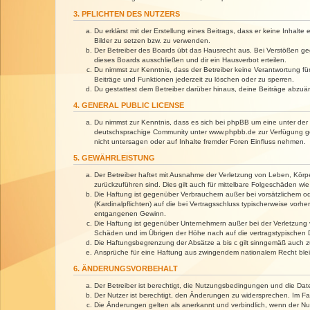
3. PFLICHTEN DES NUTZERS
Du erklärst mit der Erstellung eines Beitrags, dass er keine Inhalt
Bilder zu setzen bzw. zu verwenden.
Der Betreiber des Boards übt das Hausrecht aus. Bei Verstößen g
dieses Boards ausschließen und dir ein Hausverbot erteilen.
Du nimmst zur Kenntnis, dass der Betreiber keine Verantwortung für 
Beiträge und Funktionen jederzeit zu löschen oder zu sperren.
Du gestattest dem Betreiber darüber hinaus, deine Beiträge abzuä
4. GENERAL PUBLIC LICENSE
Du nimmst zur Kenntnis, dass es sich bei phpBB um eine unter der 
deutschsprachige Community unter www.phpbb.de zur Verfügung gest
nicht untersagen oder auf Inhalte fremder Foren Einfluss nehmen.
5. GEWÄHRLEISTUNG
Der Betreiber haftet mit Ausnahme der Verletzung von Leben, Körper
zurückzuführen sind. Dies gilt auch für mittelbare Folgeschäden 
Die Haftung ist gegenüber Verbrauchern außer bei vorsätzlichem o
(Kardinalpflichten) auf die bei Vertragsschluss typischerweise vo
entgangenen Gewinn.
Die Haftung ist gegenüber Unternehmern außer bei der Verletzung 
Schäden und im Übrigen der Höhe nach auf die vertragstypischen 
Die Haftungsbegrenzung der Absätze a bis c gilt sinngemäß auch zu
Ansprüche für eine Haftung aus zwingendem nationalem Recht blei
6. ÄNDERUNGSVORBEHALT
Der Betreiber ist berechtigt, die Nutzungsbedingungen und die Dat
Der Nutzer ist berechtigt, den Änderungen zu widersprechen. Im Fa
Die Änderungen gelten als anerkannt und verbindlich, wenn der N