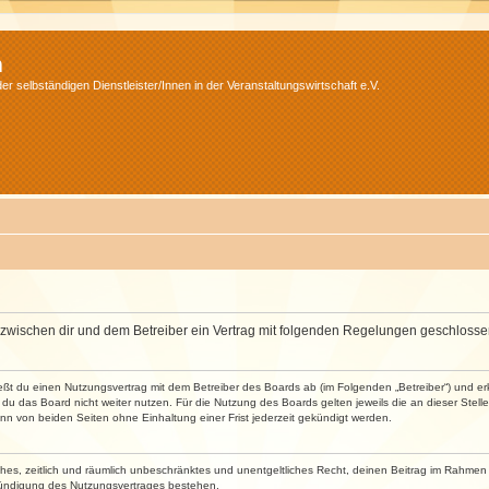
m
r selbständigen Dienstleister/Innen in der Veranstaltungswirtschaft e.V.
wird zwischen dir und dem Betreiber ein Vertrag mit folgenden Regelungen geschlosse
ließt du einen Nutzungsvertrag mit dem Betreiber des Boards ab (im Folgenden „Betreiber“) und 
du das Board nicht weiter nutzen. Für die Nutzung des Boards gelten jeweils die an dieser Stell
n von beiden Seiten ohne Einhaltung einer Frist jederzeit gekündigt werden.
faches, zeitlich und räumlich unbeschränktes und unentgeltliches Recht, deinen Beitrag im Rahme
Kündigung des Nutzungsvertrages bestehen.