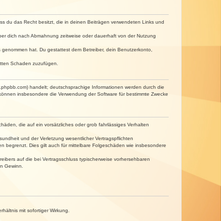
dass du das Recht besitzt, die in deinen Beiträgen verwendeten Links und
iber dich nach Abmahnung zeitweise oder dauerhaft von der Nutzung
tnis genommen hat. Du gestattest dem Betreiber, dein Benutzerkonto,
ritten Schaden zuzufügen.
w.phpbb.com) handelt; deutschsprachige Informationen werden durch die
e können insbesondere die Verwendung der Software für bestimmte Zwecke
häden, die auf ein vorsätzliches oder grob fahrlässiges Verhalten
undheit und der Verletzung wesentlicher Vertragspflichten
n begrenzt. Dies gilt auch für mittelbare Folgeschäden wie insbesondere
eibers auf die bei Vertragsschluss typischerweise vorhersehbaren
en Gewinn.
ältnis mit sofortiger Wirkung.