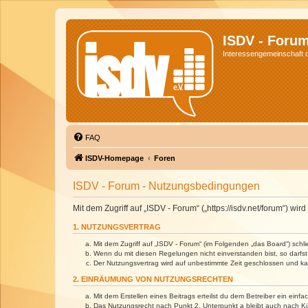
ISDV - Foru
Interessengemeinschaft de
FAQ
ISDV-Homepage
Foren
ISDV - Forum - Nutzungsbedingungen
Mit dem Zugriff auf „ISDV - Forum“ („https://isdv.net/forum“) 
1. NUTZUNGSVERTRAG
Mit dem Zugriff auf „ISDV - Forum“ (im Folgenden „das Board“) sch
Wenn du mit diesen Regelungen nicht einverstanden bist, so darfst 
Der Nutzungsvertrag wird auf unbestimmte Zeit geschlossen und kan
2. EINRÄUMUNG VON NUTZUNGSRECHTEN
Mit dem Erstellen eines Beitrags erteilst du dem Betreiber ein ein
Das Nutzungsrecht nach Punkt 2, Unterpunkt a bleibt auch nach 