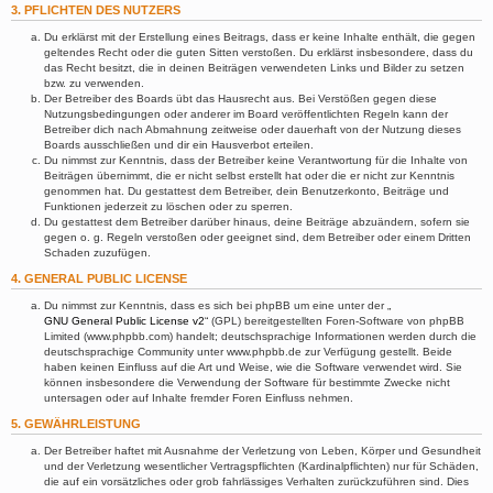
3. PFLICHTEN DES NUTZERS
Du erklärst mit der Erstellung eines Beitrags, dass er keine Inhalte enthält, die gegen
geltendes Recht oder die guten Sitten verstoßen. Du erklärst insbesondere, dass du
das Recht besitzt, die in deinen Beiträgen verwendeten Links und Bilder zu setzen
bzw. zu verwenden.
Der Betreiber des Boards übt das Hausrecht aus. Bei Verstößen gegen diese
Nutzungsbedingungen oder anderer im Board veröffentlichten Regeln kann der
Betreiber dich nach Abmahnung zeitweise oder dauerhaft von der Nutzung dieses
Boards ausschließen und dir ein Hausverbot erteilen.
Du nimmst zur Kenntnis, dass der Betreiber keine Verantwortung für die Inhalte von
Beiträgen übernimmt, die er nicht selbst erstellt hat oder die er nicht zur Kenntnis
genommen hat. Du gestattest dem Betreiber, dein Benutzerkonto, Beiträge und
Funktionen jederzeit zu löschen oder zu sperren.
Du gestattest dem Betreiber darüber hinaus, deine Beiträge abzuändern, sofern sie
gegen o. g. Regeln verstoßen oder geeignet sind, dem Betreiber oder einem Dritten
Schaden zuzufügen.
4. GENERAL PUBLIC LICENSE
Du nimmst zur Kenntnis, dass es sich bei phpBB um eine unter der „
GNU General Public License v2
“ (GPL) bereitgestellten Foren-Software von phpBB
Limited (www.phpbb.com) handelt; deutschsprachige Informationen werden durch die
deutschsprachige Community unter www.phpbb.de zur Verfügung gestellt. Beide
haben keinen Einfluss auf die Art und Weise, wie die Software verwendet wird. Sie
können insbesondere die Verwendung der Software für bestimmte Zwecke nicht
untersagen oder auf Inhalte fremder Foren Einfluss nehmen.
5. GEWÄHRLEISTUNG
Der Betreiber haftet mit Ausnahme der Verletzung von Leben, Körper und Gesundheit
und der Verletzung wesentlicher Vertragspflichten (Kardinalpflichten) nur für Schäden,
die auf ein vorsätzliches oder grob fahrlässiges Verhalten zurückzuführen sind. Dies