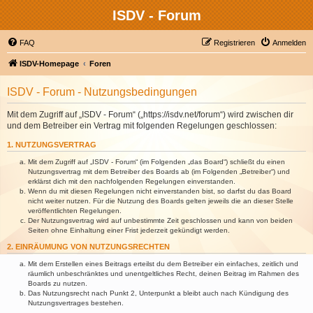
ISDV - Forum
FAQ
Registrieren
Anmelden
ISDV-Homepage
Foren
ISDV - Forum - Nutzungsbedingungen
Mit dem Zugriff auf „ISDV - Forum“ („https://isdv.net/forum“) wird zwischen dir
und dem Betreiber ein Vertrag mit folgenden Regelungen geschlossen:
1. NUTZUNGSVERTRAG
Mit dem Zugriff auf „ISDV - Forum“ (im Folgenden „das Board“) schließt du einen
Nutzungsvertrag mit dem Betreiber des Boards ab (im Folgenden „Betreiber“) und
erklärst dich mit den nachfolgenden Regelungen einverstanden.
Wenn du mit diesen Regelungen nicht einverstanden bist, so darfst du das Board
nicht weiter nutzen. Für die Nutzung des Boards gelten jeweils die an dieser Stelle
veröffentlichten Regelungen.
Der Nutzungsvertrag wird auf unbestimmte Zeit geschlossen und kann von beiden
Seiten ohne Einhaltung einer Frist jederzeit gekündigt werden.
2. EINRÄUMUNG VON NUTZUNGSRECHTEN
Mit dem Erstellen eines Beitrags erteilst du dem Betreiber ein einfaches, zeitlich und
räumlich unbeschränktes und unentgeltliches Recht, deinen Beitrag im Rahmen des
Boards zu nutzen.
Das Nutzungsrecht nach Punkt 2, Unterpunkt a bleibt auch nach Kündigung des
Nutzungsvertrages bestehen.