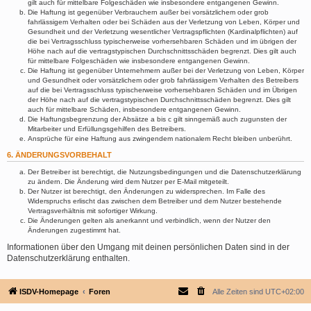
gilt auch für mittelbare Folgeschäden wie insbesondere entgangenen Gewinn.
Die Haftung ist gegenüber Verbrauchern außer bei vorsätzlichem oder grob
fahrlässigem Verhalten oder bei Schäden aus der Verletzung von Leben, Körper und
Gesundheit und der Verletzung wesentlicher Vertragspflichten (Kardinalpflichten) auf
die bei Vertragsschluss typischerweise vorhersehbaren Schäden und im übrigen der
Höhe nach auf die vertragstypischen Durchschnittsschäden begrenzt. Dies gilt auch
für mittelbare Folgeschäden wie insbesondere entgangenen Gewinn.
Die Haftung ist gegenüber Unternehmern außer bei der Verletzung von Leben, Körper
und Gesundheit oder vorsätzlichem oder grob fahrlässigem Verhalten des Betreibers
auf die bei Vertragsschluss typischerweise vorhersehbaren Schäden und im Übrigen
der Höhe nach auf die vertragstypischen Durchschnittsschäden begrenzt. Dies gilt
auch für mittelbare Schäden, insbesondere entgangenen Gewinn.
Die Haftungsbegrenzung der Absätze a bis c gilt sinngemäß auch zugunsten der
Mitarbeiter und Erfüllungsgehilfen des Betreibers.
Ansprüche für eine Haftung aus zwingendem nationalem Recht bleiben unberührt.
6. ÄNDERUNGSVORBEHALT
Der Betreiber ist berechtigt, die Nutzungsbedingungen und die Datenschutzerklärung
zu ändern. Die Änderung wird dem Nutzer per E-Mail mitgeteilt.
Der Nutzer ist berechtigt, den Änderungen zu widersprechen. Im Falle des
Widerspruchs erlischt das zwischen dem Betreiber und dem Nutzer bestehende
Vertragsverhältnis mit sofortiger Wirkung.
Die Änderungen gelten als anerkannt und verbindlich, wenn der Nutzer den
Änderungen zugestimmt hat.
Informationen über den Umgang mit deinen persönlichen Daten sind in der
Datenschutzerklärung enthalten.
ISDV-Homepage
Foren
Alle Zeiten sind
UTC+02:00