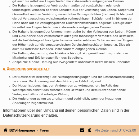
gilt auch für mittelbare Folgeschäden wie insbesondere entgangenen Gewinn.
Die Haftung ist gegenüber Verbrauchern außer bei vorsätzlichem oder grob
fahrlässigem Verhalten oder bei Schäden aus der Verletzung von Leben, Körper und
Gesundheit und der Verletzung wesentlicher Vertragspflichten (Kardinalpflichten) auf
die bei Vertragsschluss typischerweise vorhersehbaren Schäden und im übrigen der
Höhe nach auf die vertragstypischen Durchschnittsschäden begrenzt. Dies gilt auch
für mittelbare Folgeschäden wie insbesondere entgangenen Gewinn.
Die Haftung ist gegenüber Unternehmern außer bei der Verletzung von Leben, Körper
und Gesundheit oder vorsätzlichem oder grob fahrlässigem Verhalten des Betreibers
auf die bei Vertragsschluss typischerweise vorhersehbaren Schäden und im Übrigen
der Höhe nach auf die vertragstypischen Durchschnittsschäden begrenzt. Dies gilt
auch für mittelbare Schäden, insbesondere entgangenen Gewinn.
Die Haftungsbegrenzung der Absätze a bis c gilt sinngemäß auch zugunsten der
Mitarbeiter und Erfüllungsgehilfen des Betreibers.
Ansprüche für eine Haftung aus zwingendem nationalem Recht bleiben unberührt.
6. ÄNDERUNGSVORBEHALT
Der Betreiber ist berechtigt, die Nutzungsbedingungen und die Datenschutzerklärung
zu ändern. Die Änderung wird dem Nutzer per E-Mail mitgeteilt.
Der Nutzer ist berechtigt, den Änderungen zu widersprechen. Im Falle des
Widerspruchs erlischt das zwischen dem Betreiber und dem Nutzer bestehende
Vertragsverhältnis mit sofortiger Wirkung.
Die Änderungen gelten als anerkannt und verbindlich, wenn der Nutzer den
Änderungen zugestimmt hat.
Informationen über den Umgang mit deinen persönlichen Daten sind in der
Datenschutzerklärung enthalten.
ISDV-Homepage
Foren
Alle Zeiten sind
UTC+02:00