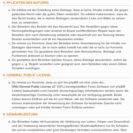
3. PFLICHTEN DES NUTZERS
Du erklärst mit der Erstellung eines Beitrags, dass er keine Inhalte enthält, die gegen
geltendes Recht oder die guten Sitten verstoßen. Du erklärst insbesondere, dass du
das Recht besitzt, die in deinen Beiträgen verwendeten Links und Bilder zu setzen
bzw. zu verwenden.
Der Betreiber des Boards übt das Hausrecht aus. Bei Verstößen gegen diese
Nutzungsbedingungen oder anderer im Board veröffentlichten Regeln kann der
Betreiber dich nach Abmahnung zeitweise oder dauerhaft von der Nutzung dieses
Boards ausschließen und dir ein Hausverbot erteilen.
Du nimmst zur Kenntnis, dass der Betreiber keine Verantwortung für die Inhalte von
Beiträgen übernimmt, die er nicht selbst erstellt hat oder die er nicht zur Kenntnis
genommen hat. Du gestattest dem Betreiber, dein Benutzerkonto, Beiträge und
Funktionen jederzeit zu löschen oder zu sperren.
Du gestattest dem Betreiber darüber hinaus, deine Beiträge abzuändern, sofern sie
gegen o. g. Regeln verstoßen oder geeignet sind, dem Betreiber oder einem Dritten
Schaden zuzufügen.
4. GENERAL PUBLIC LICENSE
Du nimmst zur Kenntnis, dass es sich bei phpBB um eine unter der „
GNU General Public License v2
“ (GPL) bereitgestellten Foren-Software von phpBB
Limited (www.phpbb.com) handelt; deutschsprachige Informationen werden durch die
deutschsprachige Community unter www.phpbb.de zur Verfügung gestellt. Beide
haben keinen Einfluss auf die Art und Weise, wie die Software verwendet wird. Sie
können insbesondere die Verwendung der Software für bestimmte Zwecke nicht
untersagen oder auf Inhalte fremder Foren Einfluss nehmen.
5. GEWÄHRLEISTUNG
Der Betreiber haftet mit Ausnahme der Verletzung von Leben, Körper und Gesundheit
und der Verletzung wesentlicher Vertragspflichten (Kardinalpflichten) nur für Schäden,
die auf ein vorsätzliches oder grob fahrlässiges Verhalten zurückzuführen sind. Dies