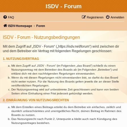
ISDV - Forum
FAQ
Registrieren
Anmelden
ISDV-Homepage
Foren
ISDV - Forum - Nutzungsbedingungen
Mit dem Zugriff auf „ISDV - Forum“ („https://isdv.net/forum“) wird zwischen dir
und dem Betreiber ein Vertrag mit folgenden Regelungen geschlossen:
1. NUTZUNGSVERTRAG
Mit dem Zugriff auf „ISDV - Forum“ (im Folgenden „das Board“) schließt du einen
Nutzungsvertrag mit dem Betreiber des Boards ab (im Folgenden „Betreiber“) und
erklärst dich mit den nachfolgenden Regelungen einverstanden.
Wenn du mit diesen Regelungen nicht einverstanden bist, so darfst du das Board
nicht weiter nutzen. Für die Nutzung des Boards gelten jeweils die an dieser Stelle
veröffentlichten Regelungen.
Der Nutzungsvertrag wird auf unbestimmte Zeit geschlossen und kann von beiden
Seiten ohne Einhaltung einer Frist jederzeit gekündigt werden.
2. EINRÄUMUNG VON NUTZUNGSRECHTEN
Mit dem Erstellen eines Beitrags erteilst du dem Betreiber ein einfaches, zeitlich und
räumlich unbeschränktes und unentgeltliches Recht, deinen Beitrag im Rahmen des
Boards zu nutzen.
Das Nutzungsrecht nach Punkt 2, Unterpunkt a bleibt auch nach Kündigung des
Nutzungsvertrages bestehen.