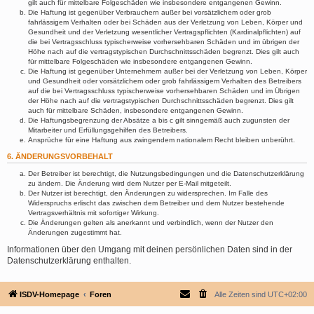
gilt auch für mittelbare Folgeschäden wie insbesondere entgangenen Gewinn.
Die Haftung ist gegenüber Verbrauchern außer bei vorsätzlichem oder grob
fahrlässigem Verhalten oder bei Schäden aus der Verletzung von Leben, Körper und
Gesundheit und der Verletzung wesentlicher Vertragspflichten (Kardinalpflichten) auf
die bei Vertragsschluss typischerweise vorhersehbaren Schäden und im übrigen der
Höhe nach auf die vertragstypischen Durchschnittsschäden begrenzt. Dies gilt auch
für mittelbare Folgeschäden wie insbesondere entgangenen Gewinn.
Die Haftung ist gegenüber Unternehmern außer bei der Verletzung von Leben, Körper
und Gesundheit oder vorsätzlichem oder grob fahrlässigem Verhalten des Betreibers
auf die bei Vertragsschluss typischerweise vorhersehbaren Schäden und im Übrigen
der Höhe nach auf die vertragstypischen Durchschnittsschäden begrenzt. Dies gilt
auch für mittelbare Schäden, insbesondere entgangenen Gewinn.
Die Haftungsbegrenzung der Absätze a bis c gilt sinngemäß auch zugunsten der
Mitarbeiter und Erfüllungsgehilfen des Betreibers.
Ansprüche für eine Haftung aus zwingendem nationalem Recht bleiben unberührt.
6. ÄNDERUNGSVORBEHALT
Der Betreiber ist berechtigt, die Nutzungsbedingungen und die Datenschutzerklärung
zu ändern. Die Änderung wird dem Nutzer per E-Mail mitgeteilt.
Der Nutzer ist berechtigt, den Änderungen zu widersprechen. Im Falle des
Widerspruchs erlischt das zwischen dem Betreiber und dem Nutzer bestehende
Vertragsverhältnis mit sofortiger Wirkung.
Die Änderungen gelten als anerkannt und verbindlich, wenn der Nutzer den
Änderungen zugestimmt hat.
Informationen über den Umgang mit deinen persönlichen Daten sind in der
Datenschutzerklärung enthalten.
ISDV-Homepage
Foren
Alle Zeiten sind
UTC+02:00