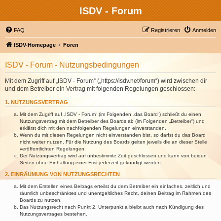
ISDV - Forum
FAQ
Registrieren
Anmelden
ISDV-Homepage
Foren
ISDV - Forum - Nutzungsbedingungen
Mit dem Zugriff auf „ISDV - Forum“ („https://isdv.net/forum“) wird zwischen dir
und dem Betreiber ein Vertrag mit folgenden Regelungen geschlossen:
1. NUTZUNGSVERTRAG
Mit dem Zugriff auf „ISDV - Forum“ (im Folgenden „das Board“) schließt du einen
Nutzungsvertrag mit dem Betreiber des Boards ab (im Folgenden „Betreiber“) und
erklärst dich mit den nachfolgenden Regelungen einverstanden.
Wenn du mit diesen Regelungen nicht einverstanden bist, so darfst du das Board
nicht weiter nutzen. Für die Nutzung des Boards gelten jeweils die an dieser Stelle
veröffentlichten Regelungen.
Der Nutzungsvertrag wird auf unbestimmte Zeit geschlossen und kann von beiden
Seiten ohne Einhaltung einer Frist jederzeit gekündigt werden.
2. EINRÄUMUNG VON NUTZUNGSRECHTEN
Mit dem Erstellen eines Beitrags erteilst du dem Betreiber ein einfaches, zeitlich und
räumlich unbeschränktes und unentgeltliches Recht, deinen Beitrag im Rahmen des
Boards zu nutzen.
Das Nutzungsrecht nach Punkt 2, Unterpunkt a bleibt auch nach Kündigung des
Nutzungsvertrages bestehen.