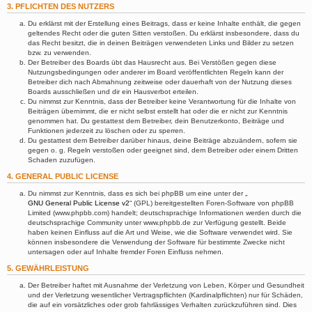
3. PFLICHTEN DES NUTZERS
Du erklärst mit der Erstellung eines Beitrags, dass er keine Inhalte enthält, die gegen
geltendes Recht oder die guten Sitten verstoßen. Du erklärst insbesondere, dass du
das Recht besitzt, die in deinen Beiträgen verwendeten Links und Bilder zu setzen
bzw. zu verwenden.
Der Betreiber des Boards übt das Hausrecht aus. Bei Verstößen gegen diese
Nutzungsbedingungen oder anderer im Board veröffentlichten Regeln kann der
Betreiber dich nach Abmahnung zeitweise oder dauerhaft von der Nutzung dieses
Boards ausschließen und dir ein Hausverbot erteilen.
Du nimmst zur Kenntnis, dass der Betreiber keine Verantwortung für die Inhalte von
Beiträgen übernimmt, die er nicht selbst erstellt hat oder die er nicht zur Kenntnis
genommen hat. Du gestattest dem Betreiber, dein Benutzerkonto, Beiträge und
Funktionen jederzeit zu löschen oder zu sperren.
Du gestattest dem Betreiber darüber hinaus, deine Beiträge abzuändern, sofern sie
gegen o. g. Regeln verstoßen oder geeignet sind, dem Betreiber oder einem Dritten
Schaden zuzufügen.
4. GENERAL PUBLIC LICENSE
Du nimmst zur Kenntnis, dass es sich bei phpBB um eine unter der „
GNU General Public License v2
“ (GPL) bereitgestellten Foren-Software von phpBB
Limited (www.phpbb.com) handelt; deutschsprachige Informationen werden durch die
deutschsprachige Community unter www.phpbb.de zur Verfügung gestellt. Beide
haben keinen Einfluss auf die Art und Weise, wie die Software verwendet wird. Sie
können insbesondere die Verwendung der Software für bestimmte Zwecke nicht
untersagen oder auf Inhalte fremder Foren Einfluss nehmen.
5. GEWÄHRLEISTUNG
Der Betreiber haftet mit Ausnahme der Verletzung von Leben, Körper und Gesundheit
und der Verletzung wesentlicher Vertragspflichten (Kardinalpflichten) nur für Schäden,
die auf ein vorsätzliches oder grob fahrlässiges Verhalten zurückzuführen sind. Dies