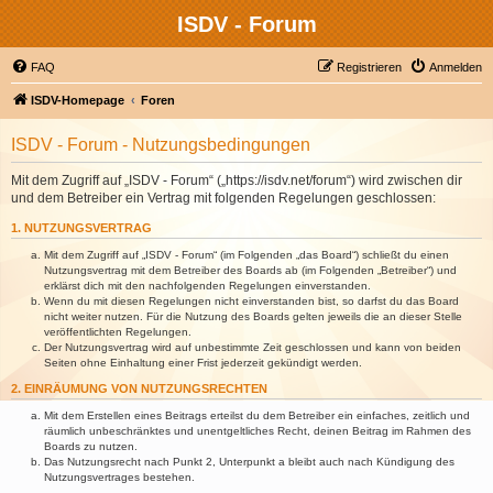
ISDV - Forum
FAQ
Registrieren
Anmelden
ISDV-Homepage
Foren
ISDV - Forum - Nutzungsbedingungen
Mit dem Zugriff auf „ISDV - Forum“ („https://isdv.net/forum“) wird zwischen dir
und dem Betreiber ein Vertrag mit folgenden Regelungen geschlossen:
1. NUTZUNGSVERTRAG
Mit dem Zugriff auf „ISDV - Forum“ (im Folgenden „das Board“) schließt du einen
Nutzungsvertrag mit dem Betreiber des Boards ab (im Folgenden „Betreiber“) und
erklärst dich mit den nachfolgenden Regelungen einverstanden.
Wenn du mit diesen Regelungen nicht einverstanden bist, so darfst du das Board
nicht weiter nutzen. Für die Nutzung des Boards gelten jeweils die an dieser Stelle
veröffentlichten Regelungen.
Der Nutzungsvertrag wird auf unbestimmte Zeit geschlossen und kann von beiden
Seiten ohne Einhaltung einer Frist jederzeit gekündigt werden.
2. EINRÄUMUNG VON NUTZUNGSRECHTEN
Mit dem Erstellen eines Beitrags erteilst du dem Betreiber ein einfaches, zeitlich und
räumlich unbeschränktes und unentgeltliches Recht, deinen Beitrag im Rahmen des
Boards zu nutzen.
Das Nutzungsrecht nach Punkt 2, Unterpunkt a bleibt auch nach Kündigung des
Nutzungsvertrages bestehen.