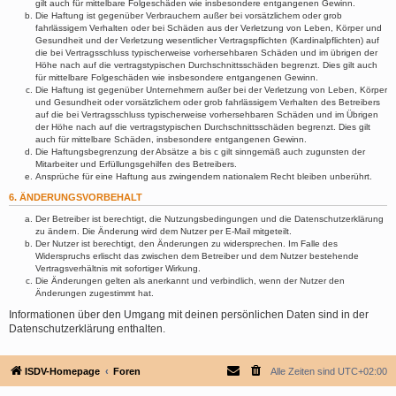
gilt auch für mittelbare Folgeschäden wie insbesondere entgangenen Gewinn.
Die Haftung ist gegenüber Verbrauchern außer bei vorsätzlichem oder grob
fahrlässigem Verhalten oder bei Schäden aus der Verletzung von Leben, Körper und
Gesundheit und der Verletzung wesentlicher Vertragspflichten (Kardinalpflichten) auf
die bei Vertragsschluss typischerweise vorhersehbaren Schäden und im übrigen der
Höhe nach auf die vertragstypischen Durchschnittsschäden begrenzt. Dies gilt auch
für mittelbare Folgeschäden wie insbesondere entgangenen Gewinn.
Die Haftung ist gegenüber Unternehmern außer bei der Verletzung von Leben, Körper
und Gesundheit oder vorsätzlichem oder grob fahrlässigem Verhalten des Betreibers
auf die bei Vertragsschluss typischerweise vorhersehbaren Schäden und im Übrigen
der Höhe nach auf die vertragstypischen Durchschnittsschäden begrenzt. Dies gilt
auch für mittelbare Schäden, insbesondere entgangenen Gewinn.
Die Haftungsbegrenzung der Absätze a bis c gilt sinngemäß auch zugunsten der
Mitarbeiter und Erfüllungsgehilfen des Betreibers.
Ansprüche für eine Haftung aus zwingendem nationalem Recht bleiben unberührt.
6. ÄNDERUNGSVORBEHALT
Der Betreiber ist berechtigt, die Nutzungsbedingungen und die Datenschutzerklärung
zu ändern. Die Änderung wird dem Nutzer per E-Mail mitgeteilt.
Der Nutzer ist berechtigt, den Änderungen zu widersprechen. Im Falle des
Widerspruchs erlischt das zwischen dem Betreiber und dem Nutzer bestehende
Vertragsverhältnis mit sofortiger Wirkung.
Die Änderungen gelten als anerkannt und verbindlich, wenn der Nutzer den
Änderungen zugestimmt hat.
Informationen über den Umgang mit deinen persönlichen Daten sind in der
Datenschutzerklärung enthalten.
ISDV-Homepage
Foren
Alle Zeiten sind
UTC+02:00