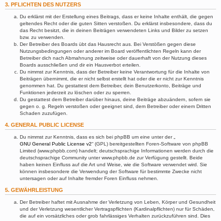
3. PFLICHTEN DES NUTZERS
Du erklärst mit der Erstellung eines Beitrags, dass er keine Inhalte enthält, die gegen
geltendes Recht oder die guten Sitten verstoßen. Du erklärst insbesondere, dass du
das Recht besitzt, die in deinen Beiträgen verwendeten Links und Bilder zu setzen
bzw. zu verwenden.
Der Betreiber des Boards übt das Hausrecht aus. Bei Verstößen gegen diese
Nutzungsbedingungen oder anderer im Board veröffentlichten Regeln kann der
Betreiber dich nach Abmahnung zeitweise oder dauerhaft von der Nutzung dieses
Boards ausschließen und dir ein Hausverbot erteilen.
Du nimmst zur Kenntnis, dass der Betreiber keine Verantwortung für die Inhalte von
Beiträgen übernimmt, die er nicht selbst erstellt hat oder die er nicht zur Kenntnis
genommen hat. Du gestattest dem Betreiber, dein Benutzerkonto, Beiträge und
Funktionen jederzeit zu löschen oder zu sperren.
Du gestattest dem Betreiber darüber hinaus, deine Beiträge abzuändern, sofern sie
gegen o. g. Regeln verstoßen oder geeignet sind, dem Betreiber oder einem Dritten
Schaden zuzufügen.
4. GENERAL PUBLIC LICENSE
Du nimmst zur Kenntnis, dass es sich bei phpBB um eine unter der „
GNU General Public License v2
“ (GPL) bereitgestellten Foren-Software von phpBB
Limited (www.phpbb.com) handelt; deutschsprachige Informationen werden durch die
deutschsprachige Community unter www.phpbb.de zur Verfügung gestellt. Beide
haben keinen Einfluss auf die Art und Weise, wie die Software verwendet wird. Sie
können insbesondere die Verwendung der Software für bestimmte Zwecke nicht
untersagen oder auf Inhalte fremder Foren Einfluss nehmen.
5. GEWÄHRLEISTUNG
Der Betreiber haftet mit Ausnahme der Verletzung von Leben, Körper und Gesundheit
und der Verletzung wesentlicher Vertragspflichten (Kardinalpflichten) nur für Schäden,
die auf ein vorsätzliches oder grob fahrlässiges Verhalten zurückzuführen sind. Dies