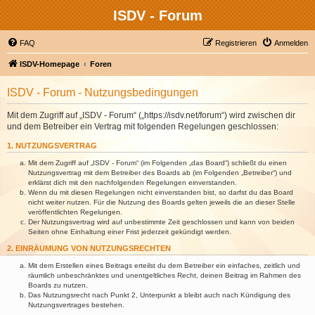
ISDV - Forum
FAQ
Registrieren
Anmelden
ISDV-Homepage
Foren
ISDV - Forum - Nutzungsbedingungen
Mit dem Zugriff auf „ISDV - Forum“ („https://isdv.net/forum“) wird zwischen dir
und dem Betreiber ein Vertrag mit folgenden Regelungen geschlossen:
1. NUTZUNGSVERTRAG
Mit dem Zugriff auf „ISDV - Forum“ (im Folgenden „das Board“) schließt du einen
Nutzungsvertrag mit dem Betreiber des Boards ab (im Folgenden „Betreiber“) und
erklärst dich mit den nachfolgenden Regelungen einverstanden.
Wenn du mit diesen Regelungen nicht einverstanden bist, so darfst du das Board
nicht weiter nutzen. Für die Nutzung des Boards gelten jeweils die an dieser Stelle
veröffentlichten Regelungen.
Der Nutzungsvertrag wird auf unbestimmte Zeit geschlossen und kann von beiden
Seiten ohne Einhaltung einer Frist jederzeit gekündigt werden.
2. EINRÄUMUNG VON NUTZUNGSRECHTEN
Mit dem Erstellen eines Beitrags erteilst du dem Betreiber ein einfaches, zeitlich und
räumlich unbeschränktes und unentgeltliches Recht, deinen Beitrag im Rahmen des
Boards zu nutzen.
Das Nutzungsrecht nach Punkt 2, Unterpunkt a bleibt auch nach Kündigung des
Nutzungsvertrages bestehen.