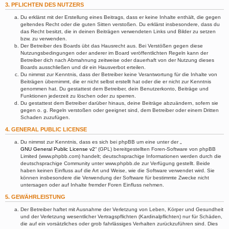
3. PFLICHTEN DES NUTZERS
Du erklärst mit der Erstellung eines Beitrags, dass er keine Inhalte enthält, die gegen
geltendes Recht oder die guten Sitten verstoßen. Du erklärst insbesondere, dass du
das Recht besitzt, die in deinen Beiträgen verwendeten Links und Bilder zu setzen
bzw. zu verwenden.
Der Betreiber des Boards übt das Hausrecht aus. Bei Verstößen gegen diese
Nutzungsbedingungen oder anderer im Board veröffentlichten Regeln kann der
Betreiber dich nach Abmahnung zeitweise oder dauerhaft von der Nutzung dieses
Boards ausschließen und dir ein Hausverbot erteilen.
Du nimmst zur Kenntnis, dass der Betreiber keine Verantwortung für die Inhalte von
Beiträgen übernimmt, die er nicht selbst erstellt hat oder die er nicht zur Kenntnis
genommen hat. Du gestattest dem Betreiber, dein Benutzerkonto, Beiträge und
Funktionen jederzeit zu löschen oder zu sperren.
Du gestattest dem Betreiber darüber hinaus, deine Beiträge abzuändern, sofern sie
gegen o. g. Regeln verstoßen oder geeignet sind, dem Betreiber oder einem Dritten
Schaden zuzufügen.
4. GENERAL PUBLIC LICENSE
Du nimmst zur Kenntnis, dass es sich bei phpBB um eine unter der „
GNU General Public License v2
“ (GPL) bereitgestellten Foren-Software von phpBB
Limited (www.phpbb.com) handelt; deutschsprachige Informationen werden durch die
deutschsprachige Community unter www.phpbb.de zur Verfügung gestellt. Beide
haben keinen Einfluss auf die Art und Weise, wie die Software verwendet wird. Sie
können insbesondere die Verwendung der Software für bestimmte Zwecke nicht
untersagen oder auf Inhalte fremder Foren Einfluss nehmen.
5. GEWÄHRLEISTUNG
Der Betreiber haftet mit Ausnahme der Verletzung von Leben, Körper und Gesundheit
und der Verletzung wesentlicher Vertragspflichten (Kardinalpflichten) nur für Schäden,
die auf ein vorsätzliches oder grob fahrlässiges Verhalten zurückzuführen sind. Dies