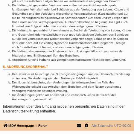
gilt auch für mittelbare Folgeschäden wie insbesondere entgangenen Gewinn.
Die Haftung ist gegenüber Verbrauchern außer bei vorsätzlichem oder grob
fahrlässigem Verhalten oder bei Schäden aus der Verletzung von Leben, Körper und
Gesundheit und der Verletzung wesentlicher Vertragspflichten (Kardinalpflichten) auf
die bei Vertragsschluss typischerweise vorhersehbaren Schäden und im übrigen der
Höhe nach auf die vertragstypischen Durchschnittsschäden begrenzt. Dies gilt auch
für mittelbare Folgeschäden wie insbesondere entgangenen Gewinn.
Die Haftung ist gegenüber Unternehmern außer bei der Verletzung von Leben, Körper
und Gesundheit oder vorsätzlichem oder grob fahrlässigem Verhalten des Betreibers
auf die bei Vertragsschluss typischerweise vorhersehbaren Schäden und im Übrigen
der Höhe nach auf die vertragstypischen Durchschnittsschäden begrenzt. Dies gilt
auch für mittelbare Schäden, insbesondere entgangenen Gewinn.
Die Haftungsbegrenzung der Absätze a bis c gilt sinngemäß auch zugunsten der
Mitarbeiter und Erfüllungsgehilfen des Betreibers.
Ansprüche für eine Haftung aus zwingendem nationalem Recht bleiben unberührt.
6. ÄNDERUNGSVORBEHALT
Der Betreiber ist berechtigt, die Nutzungsbedingungen und die Datenschutzerklärung
zu ändern. Die Änderung wird dem Nutzer per E-Mail mitgeteilt.
Der Nutzer ist berechtigt, den Änderungen zu widersprechen. Im Falle des
Widerspruchs erlischt das zwischen dem Betreiber und dem Nutzer bestehende
Vertragsverhältnis mit sofortiger Wirkung.
Die Änderungen gelten als anerkannt und verbindlich, wenn der Nutzer den
Änderungen zugestimmt hat.
Informationen über den Umgang mit deinen persönlichen Daten sind in der
Datenschutzerklärung enthalten.
ISDV-Homepage
Foren
Alle Zeiten sind
UTC+02:00