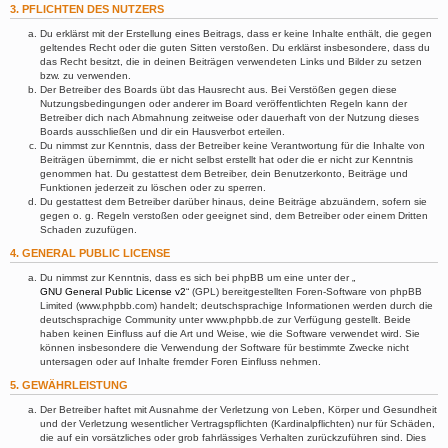
3. PFLICHTEN DES NUTZERS
Du erklärst mit der Erstellung eines Beitrags, dass er keine Inhalte enthält, die gegen
geltendes Recht oder die guten Sitten verstoßen. Du erklärst insbesondere, dass du
das Recht besitzt, die in deinen Beiträgen verwendeten Links und Bilder zu setzen
bzw. zu verwenden.
Der Betreiber des Boards übt das Hausrecht aus. Bei Verstößen gegen diese
Nutzungsbedingungen oder anderer im Board veröffentlichten Regeln kann der
Betreiber dich nach Abmahnung zeitweise oder dauerhaft von der Nutzung dieses
Boards ausschließen und dir ein Hausverbot erteilen.
Du nimmst zur Kenntnis, dass der Betreiber keine Verantwortung für die Inhalte von
Beiträgen übernimmt, die er nicht selbst erstellt hat oder die er nicht zur Kenntnis
genommen hat. Du gestattest dem Betreiber, dein Benutzerkonto, Beiträge und
Funktionen jederzeit zu löschen oder zu sperren.
Du gestattest dem Betreiber darüber hinaus, deine Beiträge abzuändern, sofern sie
gegen o. g. Regeln verstoßen oder geeignet sind, dem Betreiber oder einem Dritten
Schaden zuzufügen.
4. GENERAL PUBLIC LICENSE
Du nimmst zur Kenntnis, dass es sich bei phpBB um eine unter der „
GNU General Public License v2
“ (GPL) bereitgestellten Foren-Software von phpBB
Limited (www.phpbb.com) handelt; deutschsprachige Informationen werden durch die
deutschsprachige Community unter www.phpbb.de zur Verfügung gestellt. Beide
haben keinen Einfluss auf die Art und Weise, wie die Software verwendet wird. Sie
können insbesondere die Verwendung der Software für bestimmte Zwecke nicht
untersagen oder auf Inhalte fremder Foren Einfluss nehmen.
5. GEWÄHRLEISTUNG
Der Betreiber haftet mit Ausnahme der Verletzung von Leben, Körper und Gesundheit
und der Verletzung wesentlicher Vertragspflichten (Kardinalpflichten) nur für Schäden,
die auf ein vorsätzliches oder grob fahrlässiges Verhalten zurückzuführen sind. Dies