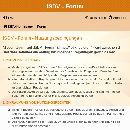
ISDV - Forum
FAQ
Registrieren
Anmelden
ISDV-Homepage
Foren
ISDV - Forum - Nutzungsbedingungen
Mit dem Zugriff auf „ISDV - Forum“ („https://isdv.net/forum“) wird zwischen dir
und dem Betreiber ein Vertrag mit folgenden Regelungen geschlossen:
1. NUTZUNGSVERTRAG
Mit dem Zugriff auf „ISDV - Forum“ (im Folgenden „das Board“) schließt du einen
Nutzungsvertrag mit dem Betreiber des Boards ab (im Folgenden „Betreiber“) und
erklärst dich mit den nachfolgenden Regelungen einverstanden.
Wenn du mit diesen Regelungen nicht einverstanden bist, so darfst du das Board
nicht weiter nutzen. Für die Nutzung des Boards gelten jeweils die an dieser Stelle
veröffentlichten Regelungen.
Der Nutzungsvertrag wird auf unbestimmte Zeit geschlossen und kann von beiden
Seiten ohne Einhaltung einer Frist jederzeit gekündigt werden.
2. EINRÄUMUNG VON NUTZUNGSRECHTEN
Mit dem Erstellen eines Beitrags erteilst du dem Betreiber ein einfaches, zeitlich und
räumlich unbeschränktes und unentgeltliches Recht, deinen Beitrag im Rahmen des
Boards zu nutzen.
Das Nutzungsrecht nach Punkt 2, Unterpunkt a bleibt auch nach Kündigung des
Nutzungsvertrages bestehen.