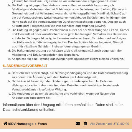
gilt auch für mittelbare Folgeschäden wie insbesondere entgangenen Gewinn.
Die Haftung ist gegenüber Verbrauchern außer bei vorsätzlichem oder grob
fahrlässigem Verhalten oder bei Schäden aus der Verletzung von Leben, Körper und
Gesundheit und der Verletzung wesentlicher Vertragspflichten (Kardinalpflichten) auf
die bei Vertragsschluss typischerweise vorhersehbaren Schäden und im übrigen der
Höhe nach auf die vertragstypischen Durchschnittsschäden begrenzt. Dies gilt auch
für mittelbare Folgeschäden wie insbesondere entgangenen Gewinn.
Die Haftung ist gegenüber Unternehmern außer bei der Verletzung von Leben, Körper
und Gesundheit oder vorsätzlichem oder grob fahrlässigem Verhalten des Betreibers
auf die bei Vertragsschluss typischerweise vorhersehbaren Schäden und im Übrigen
der Höhe nach auf die vertragstypischen Durchschnittsschäden begrenzt. Dies gilt
auch für mittelbare Schäden, insbesondere entgangenen Gewinn.
Die Haftungsbegrenzung der Absätze a bis c gilt sinngemäß auch zugunsten der
Mitarbeiter und Erfüllungsgehilfen des Betreibers.
Ansprüche für eine Haftung aus zwingendem nationalem Recht bleiben unberührt.
6. ÄNDERUNGSVORBEHALT
Der Betreiber ist berechtigt, die Nutzungsbedingungen und die Datenschutzerklärung
zu ändern. Die Änderung wird dem Nutzer per E-Mail mitgeteilt.
Der Nutzer ist berechtigt, den Änderungen zu widersprechen. Im Falle des
Widerspruchs erlischt das zwischen dem Betreiber und dem Nutzer bestehende
Vertragsverhältnis mit sofortiger Wirkung.
Die Änderungen gelten als anerkannt und verbindlich, wenn der Nutzer den
Änderungen zugestimmt hat.
Informationen über den Umgang mit deinen persönlichen Daten sind in der
Datenschutzerklärung enthalten.
ISDV-Homepage
Foren
Alle Zeiten sind
UTC+02:00