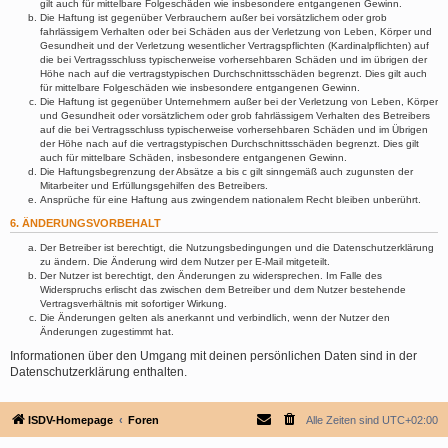
gilt auch für mittelbare Folgeschäden wie insbesondere entgangenen Gewinn.
Die Haftung ist gegenüber Verbrauchern außer bei vorsätzlichem oder grob
fahrlässigem Verhalten oder bei Schäden aus der Verletzung von Leben, Körper und
Gesundheit und der Verletzung wesentlicher Vertragspflichten (Kardinalpflichten) auf
die bei Vertragsschluss typischerweise vorhersehbaren Schäden und im übrigen der
Höhe nach auf die vertragstypischen Durchschnittsschäden begrenzt. Dies gilt auch
für mittelbare Folgeschäden wie insbesondere entgangenen Gewinn.
Die Haftung ist gegenüber Unternehmern außer bei der Verletzung von Leben, Körper
und Gesundheit oder vorsätzlichem oder grob fahrlässigem Verhalten des Betreibers
auf die bei Vertragsschluss typischerweise vorhersehbaren Schäden und im Übrigen
der Höhe nach auf die vertragstypischen Durchschnittsschäden begrenzt. Dies gilt
auch für mittelbare Schäden, insbesondere entgangenen Gewinn.
Die Haftungsbegrenzung der Absätze a bis c gilt sinngemäß auch zugunsten der
Mitarbeiter und Erfüllungsgehilfen des Betreibers.
Ansprüche für eine Haftung aus zwingendem nationalem Recht bleiben unberührt.
6. ÄNDERUNGSVORBEHALT
Der Betreiber ist berechtigt, die Nutzungsbedingungen und die Datenschutzerklärung
zu ändern. Die Änderung wird dem Nutzer per E-Mail mitgeteilt.
Der Nutzer ist berechtigt, den Änderungen zu widersprechen. Im Falle des
Widerspruchs erlischt das zwischen dem Betreiber und dem Nutzer bestehende
Vertragsverhältnis mit sofortiger Wirkung.
Die Änderungen gelten als anerkannt und verbindlich, wenn der Nutzer den
Änderungen zugestimmt hat.
Informationen über den Umgang mit deinen persönlichen Daten sind in der
Datenschutzerklärung enthalten.
ISDV-Homepage
Foren
Alle Zeiten sind
UTC+02:00