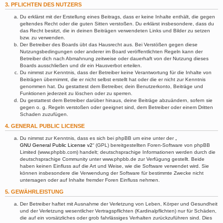
3. PFLICHTEN DES NUTZERS
Du erklärst mit der Erstellung eines Beitrags, dass er keine Inhalte enthält, die gegen
geltendes Recht oder die guten Sitten verstoßen. Du erklärst insbesondere, dass du
das Recht besitzt, die in deinen Beiträgen verwendeten Links und Bilder zu setzen
bzw. zu verwenden.
Der Betreiber des Boards übt das Hausrecht aus. Bei Verstößen gegen diese
Nutzungsbedingungen oder anderer im Board veröffentlichten Regeln kann der
Betreiber dich nach Abmahnung zeitweise oder dauerhaft von der Nutzung dieses
Boards ausschließen und dir ein Hausverbot erteilen.
Du nimmst zur Kenntnis, dass der Betreiber keine Verantwortung für die Inhalte von
Beiträgen übernimmt, die er nicht selbst erstellt hat oder die er nicht zur Kenntnis
genommen hat. Du gestattest dem Betreiber, dein Benutzerkonto, Beiträge und
Funktionen jederzeit zu löschen oder zu sperren.
Du gestattest dem Betreiber darüber hinaus, deine Beiträge abzuändern, sofern sie
gegen o. g. Regeln verstoßen oder geeignet sind, dem Betreiber oder einem Dritten
Schaden zuzufügen.
4. GENERAL PUBLIC LICENSE
Du nimmst zur Kenntnis, dass es sich bei phpBB um eine unter der „
GNU General Public License v2
“ (GPL) bereitgestellten Foren-Software von phpBB
Limited (www.phpbb.com) handelt; deutschsprachige Informationen werden durch die
deutschsprachige Community unter www.phpbb.de zur Verfügung gestellt. Beide
haben keinen Einfluss auf die Art und Weise, wie die Software verwendet wird. Sie
können insbesondere die Verwendung der Software für bestimmte Zwecke nicht
untersagen oder auf Inhalte fremder Foren Einfluss nehmen.
5. GEWÄHRLEISTUNG
Der Betreiber haftet mit Ausnahme der Verletzung von Leben, Körper und Gesundheit
und der Verletzung wesentlicher Vertragspflichten (Kardinalpflichten) nur für Schäden,
die auf ein vorsätzliches oder grob fahrlässiges Verhalten zurückzuführen sind. Dies