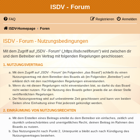
ISDV - Forum
FAQ
Registrieren
Anmelden
ISDV-Homepage
Foren
ISDV - Forum - Nutzungsbedingungen
Mit dem Zugriff auf „ISDV - Forum“ („https://isdv.net/forum“) wird zwischen dir
und dem Betreiber ein Vertrag mit folgenden Regelungen geschlossen:
1. NUTZUNGSVERTRAG
Mit dem Zugriff auf „ISDV - Forum“ (im Folgenden „das Board“) schließt du einen
Nutzungsvertrag mit dem Betreiber des Boards ab (im Folgenden „Betreiber“) und
erklärst dich mit den nachfolgenden Regelungen einverstanden.
Wenn du mit diesen Regelungen nicht einverstanden bist, so darfst du das Board
nicht weiter nutzen. Für die Nutzung des Boards gelten jeweils die an dieser Stelle
veröffentlichten Regelungen.
Der Nutzungsvertrag wird auf unbestimmte Zeit geschlossen und kann von beiden
Seiten ohne Einhaltung einer Frist jederzeit gekündigt werden.
2. EINRÄUMUNG VON NUTZUNGSRECHTEN
Mit dem Erstellen eines Beitrags erteilst du dem Betreiber ein einfaches, zeitlich und
räumlich unbeschränktes und unentgeltliches Recht, deinen Beitrag im Rahmen des
Boards zu nutzen.
Das Nutzungsrecht nach Punkt 2, Unterpunkt a bleibt auch nach Kündigung des
Nutzungsvertrages bestehen.