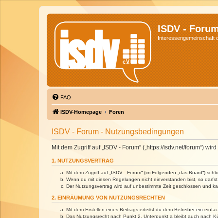
ISDV - Foru
Interessengemeinschaft de
FAQ
ISDV-Homepage
Foren
ISDV - Forum - Nutzungsbedingungen
Mit dem Zugriff auf „ISDV - Forum“ („https://isdv.net/forum“) 
1. NUTZUNGSVERTRAG
Mit dem Zugriff auf „ISDV - Forum“ (im Folgenden „das Board“) sch
Wenn du mit diesen Regelungen nicht einverstanden bist, so darfst 
Der Nutzungsvertrag wird auf unbestimmte Zeit geschlossen und kan
2. EINRÄUMUNG VON NUTZUNGSRECHTEN
Mit dem Erstellen eines Beitrags erteilst du dem Betreiber ein ein
Das Nutzungsrecht nach Punkt 2, Unterpunkt a bleibt auch nach 