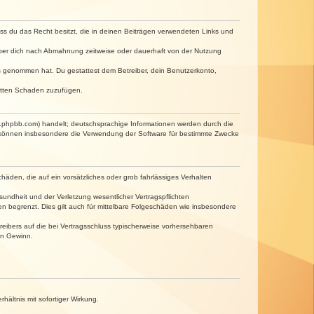
dass du das Recht besitzt, die in deinen Beiträgen verwendeten Links und
iber dich nach Abmahnung zeitweise oder dauerhaft von der Nutzung
tnis genommen hat. Du gestattest dem Betreiber, dein Benutzerkonto,
ritten Schaden zuzufügen.
w.phpbb.com) handelt; deutschsprachige Informationen werden durch die
e können insbesondere die Verwendung der Software für bestimmte Zwecke
häden, die auf ein vorsätzliches oder grob fahrlässiges Verhalten
undheit und der Verletzung wesentlicher Vertragspflichten
n begrenzt. Dies gilt auch für mittelbare Folgeschäden wie insbesondere
eibers auf die bei Vertragsschluss typischerweise vorhersehbaren
en Gewinn.
ältnis mit sofortiger Wirkung.