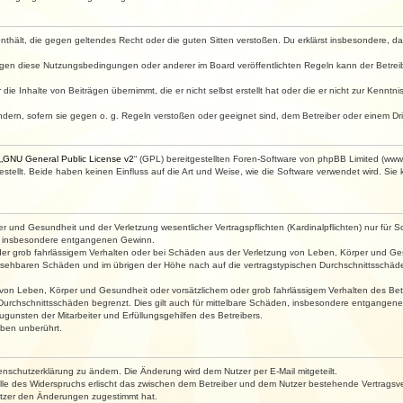
e enthält, die gegen geltendes Recht oder die guten Sitten verstoßen. Du erklärst insbesondere, 
egen diese Nutzungsbedingungen oder anderer im Board veröffentlichten Regeln kann der Betre
die Inhalte von Beiträgen übernimmt, die er nicht selbst erstellt hat oder die er nicht zur Kenn
ndern, sofern sie gegen o. g. Regeln verstoßen oder geeignet sind, dem Betreiber oder einem D
„
GNU General Public License v2
“ (GPL) bereitgestellten Foren-Software von phpBB Limited (ww
ellt. Beide haben keinen Einfluss auf die Art und Weise, wie die Software verwendet wird. Si
 und Gesundheit und der Verletzung wesentlicher Vertragspflichten (Kardinalpflichten) nur für Sc
wie insbesondere entgangenen Gewinn.
der grob fahrlässigem Verhalten oder bei Schäden aus der Verletzung von Leben, Körper und Ges
rhersehbaren Schäden und im übrigen der Höhe nach auf die vertragstypischen Durchschnittsschäde
von Leben, Körper und Gesundheit oder vorsätzlichem oder grob fahrlässigem Verhalten des Betr
Durchschnittsschäden begrenzt. Dies gilt auch für mittelbare Schäden, insbesondere entgangen
gunsten der Mitarbeiter und Erfüllungsgehilfen des Betreibers.
ben unberührt.
enschutzerklärung zu ändern. Die Änderung wird dem Nutzer per E-Mail mitgeteilt.
lle des Widerspruchs erlischt das zwischen dem Betreiber und dem Nutzer bestehende Vertragsverh
utzer den Änderungen zugestimmt hat.