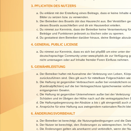
3. PFLICHTEN DES NUTZERS
Du erklärst mit der Erstellung eines Beitrags, dass er keine Inhalt
Bilder zu setzen bzw. zu verwenden.
Der Betreiber des Boards übt das Hausrecht aus. Bei Verstößen g
dieses Boards ausschließen und dir ein Hausverbot erteilen.
Du nimmst zur Kenntnis, dass der Betreiber keine Verantwortung für 
Beiträge und Funktionen jederzeit zu löschen oder zu sperren.
Du gestattest dem Betreiber darüber hinaus, deine Beiträge abzuä
4. GENERAL PUBLIC LICENSE
Du nimmst zur Kenntnis, dass es sich bei phpBB um eine unter der 
deutschsprachige Community unter www.phpbb.de zur Verfügung gest
nicht untersagen oder auf Inhalte fremder Foren Einfluss nehmen.
5. GEWÄHRLEISTUNG
Der Betreiber haftet mit Ausnahme der Verletzung von Leben, Körper
zurückzuführen sind. Dies gilt auch für mittelbare Folgeschäden 
Die Haftung ist gegenüber Verbrauchern außer bei vorsätzlichem o
(Kardinalpflichten) auf die bei Vertragsschluss typischerweise vo
entgangenen Gewinn.
Die Haftung ist gegenüber Unternehmern außer bei der Verletzung 
Schäden und im Übrigen der Höhe nach auf die vertragstypischen 
Die Haftungsbegrenzung der Absätze a bis c gilt sinngemäß auch zu
Ansprüche für eine Haftung aus zwingendem nationalem Recht blei
6. ÄNDERUNGSVORBEHALT
Der Betreiber ist berechtigt, die Nutzungsbedingungen und die Dat
Der Nutzer ist berechtigt, den Änderungen zu widersprechen. Im Fa
Die Änderungen gelten als anerkannt und verbindlich, wenn der N