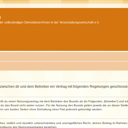
m
r selbständigen Dienstleister/Innen in der Veranstaltungswirtschaft e.V.
wird zwischen dir und dem Betreiber ein Vertrag mit folgenden Regelungen geschlosse
ließt du einen Nutzungsvertrag mit dem Betreiber des Boards ab (im Folgenden „Betreiber“) und 
du das Board nicht weiter nutzen. Für die Nutzung des Boards gelten jeweils die an dieser Stell
n von beiden Seiten ohne Einhaltung einer Frist jederzeit gekündigt werden.
faches, zeitlich und räumlich unbeschränktes und unentgeltliches Recht, deinen Beitrag im Rahme
Kündigung des Nutzungsvertrages bestehen.