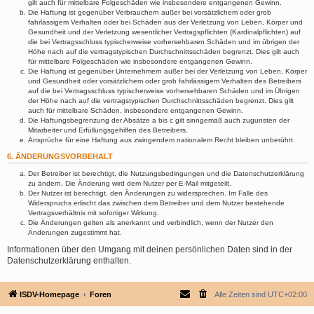
gilt auch für mittelbare Folgeschäden wie insbesondere entgangenen Gewinn.
Die Haftung ist gegenüber Verbrauchern außer bei vorsätzlichem oder grob
fahrlässigem Verhalten oder bei Schäden aus der Verletzung von Leben, Körper und
Gesundheit und der Verletzung wesentlicher Vertragspflichten (Kardinalpflichten) auf
die bei Vertragsschluss typischerweise vorhersehbaren Schäden und im übrigen der
Höhe nach auf die vertragstypischen Durchschnittsschäden begrenzt. Dies gilt auch
für mittelbare Folgeschäden wie insbesondere entgangenen Gewinn.
Die Haftung ist gegenüber Unternehmern außer bei der Verletzung von Leben, Körper
und Gesundheit oder vorsätzlichem oder grob fahrlässigem Verhalten des Betreibers
auf die bei Vertragsschluss typischerweise vorhersehbaren Schäden und im Übrigen
der Höhe nach auf die vertragstypischen Durchschnittsschäden begrenzt. Dies gilt
auch für mittelbare Schäden, insbesondere entgangenen Gewinn.
Die Haftungsbegrenzung der Absätze a bis c gilt sinngemäß auch zugunsten der
Mitarbeiter und Erfüllungsgehilfen des Betreibers.
Ansprüche für eine Haftung aus zwingendem nationalem Recht bleiben unberührt.
6. ÄNDERUNGSVORBEHALT
Der Betreiber ist berechtigt, die Nutzungsbedingungen und die Datenschutzerklärung
zu ändern. Die Änderung wird dem Nutzer per E-Mail mitgeteilt.
Der Nutzer ist berechtigt, den Änderungen zu widersprechen. Im Falle des
Widerspruchs erlischt das zwischen dem Betreiber und dem Nutzer bestehende
Vertragsverhältnis mit sofortiger Wirkung.
Die Änderungen gelten als anerkannt und verbindlich, wenn der Nutzer den
Änderungen zugestimmt hat.
Informationen über den Umgang mit deinen persönlichen Daten sind in der
Datenschutzerklärung enthalten.
ISDV-Homepage
Foren
Alle Zeiten sind
UTC+02:00