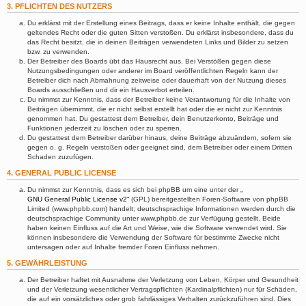
3. PFLICHTEN DES NUTZERS
Du erklärst mit der Erstellung eines Beitrags, dass er keine Inhalte enthält, die gegen
geltendes Recht oder die guten Sitten verstoßen. Du erklärst insbesondere, dass du
das Recht besitzt, die in deinen Beiträgen verwendeten Links und Bilder zu setzen
bzw. zu verwenden.
Der Betreiber des Boards übt das Hausrecht aus. Bei Verstößen gegen diese
Nutzungsbedingungen oder anderer im Board veröffentlichten Regeln kann der
Betreiber dich nach Abmahnung zeitweise oder dauerhaft von der Nutzung dieses
Boards ausschließen und dir ein Hausverbot erteilen.
Du nimmst zur Kenntnis, dass der Betreiber keine Verantwortung für die Inhalte von
Beiträgen übernimmt, die er nicht selbst erstellt hat oder die er nicht zur Kenntnis
genommen hat. Du gestattest dem Betreiber, dein Benutzerkonto, Beiträge und
Funktionen jederzeit zu löschen oder zu sperren.
Du gestattest dem Betreiber darüber hinaus, deine Beiträge abzuändern, sofern sie
gegen o. g. Regeln verstoßen oder geeignet sind, dem Betreiber oder einem Dritten
Schaden zuzufügen.
4. GENERAL PUBLIC LICENSE
Du nimmst zur Kenntnis, dass es sich bei phpBB um eine unter der „
GNU General Public License v2
“ (GPL) bereitgestellten Foren-Software von phpBB
Limited (www.phpbb.com) handelt; deutschsprachige Informationen werden durch die
deutschsprachige Community unter www.phpbb.de zur Verfügung gestellt. Beide
haben keinen Einfluss auf die Art und Weise, wie die Software verwendet wird. Sie
können insbesondere die Verwendung der Software für bestimmte Zwecke nicht
untersagen oder auf Inhalte fremder Foren Einfluss nehmen.
5. GEWÄHRLEISTUNG
Der Betreiber haftet mit Ausnahme der Verletzung von Leben, Körper und Gesundheit
und der Verletzung wesentlicher Vertragspflichten (Kardinalpflichten) nur für Schäden,
die auf ein vorsätzliches oder grob fahrlässiges Verhalten zurückzuführen sind. Dies