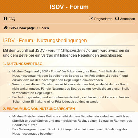
ISDV - Forum
FAQ
Registrieren
Anmelden
ISDV-Homepage
Foren
ISDV - Forum - Nutzungsbedingungen
Mit dem Zugriff auf „ISDV - Forum“ („https://isdv.net/forum“) wird zwischen dir
und dem Betreiber ein Vertrag mit folgenden Regelungen geschlossen:
1. NUTZUNGSVERTRAG
Mit dem Zugriff auf „ISDV - Forum“ (im Folgenden „das Board“) schließt du einen
Nutzungsvertrag mit dem Betreiber des Boards ab (im Folgenden „Betreiber“) und
erklärst dich mit den nachfolgenden Regelungen einverstanden.
Wenn du mit diesen Regelungen nicht einverstanden bist, so darfst du das Board
nicht weiter nutzen. Für die Nutzung des Boards gelten jeweils die an dieser Stelle
veröffentlichten Regelungen.
Der Nutzungsvertrag wird auf unbestimmte Zeit geschlossen und kann von beiden
Seiten ohne Einhaltung einer Frist jederzeit gekündigt werden.
2. EINRÄUMUNG VON NUTZUNGSRECHTEN
Mit dem Erstellen eines Beitrags erteilst du dem Betreiber ein einfaches, zeitlich und
räumlich unbeschränktes und unentgeltliches Recht, deinen Beitrag im Rahmen des
Boards zu nutzen.
Das Nutzungsrecht nach Punkt 2, Unterpunkt a bleibt auch nach Kündigung des
Nutzungsvertrages bestehen.