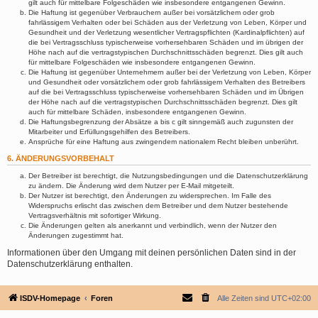
gilt auch für mittelbare Folgeschäden wie insbesondere entgangenen Gewinn.
Die Haftung ist gegenüber Verbrauchern außer bei vorsätzlichem oder grob
fahrlässigem Verhalten oder bei Schäden aus der Verletzung von Leben, Körper und
Gesundheit und der Verletzung wesentlicher Vertragspflichten (Kardinalpflichten) auf
die bei Vertragsschluss typischerweise vorhersehbaren Schäden und im übrigen der
Höhe nach auf die vertragstypischen Durchschnittsschäden begrenzt. Dies gilt auch
für mittelbare Folgeschäden wie insbesondere entgangenen Gewinn.
Die Haftung ist gegenüber Unternehmern außer bei der Verletzung von Leben, Körper
und Gesundheit oder vorsätzlichem oder grob fahrlässigem Verhalten des Betreibers
auf die bei Vertragsschluss typischerweise vorhersehbaren Schäden und im Übrigen
der Höhe nach auf die vertragstypischen Durchschnittsschäden begrenzt. Dies gilt
auch für mittelbare Schäden, insbesondere entgangenen Gewinn.
Die Haftungsbegrenzung der Absätze a bis c gilt sinngemäß auch zugunsten der
Mitarbeiter und Erfüllungsgehilfen des Betreibers.
Ansprüche für eine Haftung aus zwingendem nationalem Recht bleiben unberührt.
6. ÄNDERUNGSVORBEHALT
Der Betreiber ist berechtigt, die Nutzungsbedingungen und die Datenschutzerklärung
zu ändern. Die Änderung wird dem Nutzer per E-Mail mitgeteilt.
Der Nutzer ist berechtigt, den Änderungen zu widersprechen. Im Falle des
Widerspruchs erlischt das zwischen dem Betreiber und dem Nutzer bestehende
Vertragsverhältnis mit sofortiger Wirkung.
Die Änderungen gelten als anerkannt und verbindlich, wenn der Nutzer den
Änderungen zugestimmt hat.
Informationen über den Umgang mit deinen persönlichen Daten sind in der
Datenschutzerklärung enthalten.
ISDV-Homepage
Foren
Alle Zeiten sind
UTC+02:00