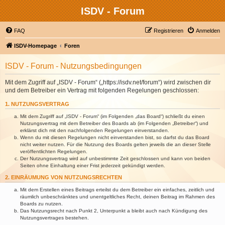
ISDV - Forum
FAQ
Registrieren
Anmelden
ISDV-Homepage
Foren
ISDV - Forum - Nutzungsbedingungen
Mit dem Zugriff auf „ISDV - Forum“ („https://isdv.net/forum“) wird zwischen dir
und dem Betreiber ein Vertrag mit folgenden Regelungen geschlossen:
1. NUTZUNGSVERTRAG
Mit dem Zugriff auf „ISDV - Forum“ (im Folgenden „das Board“) schließt du einen
Nutzungsvertrag mit dem Betreiber des Boards ab (im Folgenden „Betreiber“) und
erklärst dich mit den nachfolgenden Regelungen einverstanden.
Wenn du mit diesen Regelungen nicht einverstanden bist, so darfst du das Board
nicht weiter nutzen. Für die Nutzung des Boards gelten jeweils die an dieser Stelle
veröffentlichten Regelungen.
Der Nutzungsvertrag wird auf unbestimmte Zeit geschlossen und kann von beiden
Seiten ohne Einhaltung einer Frist jederzeit gekündigt werden.
2. EINRÄUMUNG VON NUTZUNGSRECHTEN
Mit dem Erstellen eines Beitrags erteilst du dem Betreiber ein einfaches, zeitlich und
räumlich unbeschränktes und unentgeltliches Recht, deinen Beitrag im Rahmen des
Boards zu nutzen.
Das Nutzungsrecht nach Punkt 2, Unterpunkt a bleibt auch nach Kündigung des
Nutzungsvertrages bestehen.