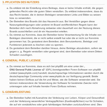
3. PFLICHTEN DES NUTZERS
Du erklärst mit der Erstellung eines Beitrags, dass er keine Inhalte enthält, die gegen
geltendes Recht oder die guten Sitten verstoßen. Du erklärst insbesondere, dass du
das Recht besitzt, die in deinen Beiträgen verwendeten Links und Bilder zu setzen
bzw. zu verwenden.
Der Betreiber des Boards übt das Hausrecht aus. Bei Verstößen gegen diese
Nutzungsbedingungen oder anderer im Board veröffentlichten Regeln kann der
Betreiber dich nach Abmahnung zeitweise oder dauerhaft von der Nutzung dieses
Boards ausschließen und dir ein Hausverbot erteilen.
Du nimmst zur Kenntnis, dass der Betreiber keine Verantwortung für die Inhalte von
Beiträgen übernimmt, die er nicht selbst erstellt hat oder die er nicht zur Kenntnis
genommen hat. Du gestattest dem Betreiber, dein Benutzerkonto, Beiträge und
Funktionen jederzeit zu löschen oder zu sperren.
Du gestattest dem Betreiber darüber hinaus, deine Beiträge abzuändern, sofern sie
gegen o. g. Regeln verstoßen oder geeignet sind, dem Betreiber oder einem Dritten
Schaden zuzufügen.
4. GENERAL PUBLIC LICENSE
Du nimmst zur Kenntnis, dass es sich bei phpBB um eine unter der „
GNU General Public License v2
“ (GPL) bereitgestellten Foren-Software von phpBB
Limited (www.phpbb.com) handelt; deutschsprachige Informationen werden durch die
deutschsprachige Community unter www.phpbb.de zur Verfügung gestellt. Beide
haben keinen Einfluss auf die Art und Weise, wie die Software verwendet wird. Sie
können insbesondere die Verwendung der Software für bestimmte Zwecke nicht
untersagen oder auf Inhalte fremder Foren Einfluss nehmen.
5. GEWÄHRLEISTUNG
Der Betreiber haftet mit Ausnahme der Verletzung von Leben, Körper und Gesundheit
und der Verletzung wesentlicher Vertragspflichten (Kardinalpflichten) nur für Schäden,
die auf ein vorsätzliches oder grob fahrlässiges Verhalten zurückzuführen sind. Dies