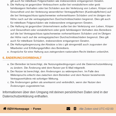
gilt auch für mittelbare Folgeschäden wie insbesondere entgangenen Gewinn.
Die Haftung ist gegenüber Verbrauchern außer bei vorsätzlichem oder grob
fahrlässigem Verhalten oder bei Schäden aus der Verletzung von Leben, Körper und
Gesundheit und der Verletzung wesentlicher Vertragspflichten (Kardinalpflichten) auf
die bei Vertragsschluss typischerweise vorhersehbaren Schäden und im übrigen der
Höhe nach auf die vertragstypischen Durchschnittsschäden begrenzt. Dies gilt auch
für mittelbare Folgeschäden wie insbesondere entgangenen Gewinn.
Die Haftung ist gegenüber Unternehmern außer bei der Verletzung von Leben, Körper
und Gesundheit oder vorsätzlichem oder grob fahrlässigem Verhalten des Betreibers
auf die bei Vertragsschluss typischerweise vorhersehbaren Schäden und im Übrigen
der Höhe nach auf die vertragstypischen Durchschnittsschäden begrenzt. Dies gilt
auch für mittelbare Schäden, insbesondere entgangenen Gewinn.
Die Haftungsbegrenzung der Absätze a bis c gilt sinngemäß auch zugunsten der
Mitarbeiter und Erfüllungsgehilfen des Betreibers.
Ansprüche für eine Haftung aus zwingendem nationalem Recht bleiben unberührt.
6. ÄNDERUNGSVORBEHALT
Der Betreiber ist berechtigt, die Nutzungsbedingungen und die Datenschutzerklärung
zu ändern. Die Änderung wird dem Nutzer per E-Mail mitgeteilt.
Der Nutzer ist berechtigt, den Änderungen zu widersprechen. Im Falle des
Widerspruchs erlischt das zwischen dem Betreiber und dem Nutzer bestehende
Vertragsverhältnis mit sofortiger Wirkung.
Die Änderungen gelten als anerkannt und verbindlich, wenn der Nutzer den
Änderungen zugestimmt hat.
Informationen über den Umgang mit deinen persönlichen Daten sind in der
Datenschutzerklärung enthalten.
ISDV-Homepage
Foren
Alle Zeiten sind
UTC+02:00