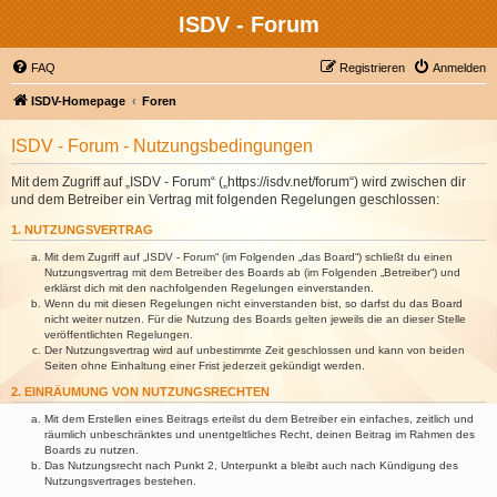
ISDV - Forum
FAQ
Registrieren
Anmelden
ISDV-Homepage
Foren
ISDV - Forum - Nutzungsbedingungen
Mit dem Zugriff auf „ISDV - Forum“ („https://isdv.net/forum“) wird zwischen dir
und dem Betreiber ein Vertrag mit folgenden Regelungen geschlossen:
1. NUTZUNGSVERTRAG
Mit dem Zugriff auf „ISDV - Forum“ (im Folgenden „das Board“) schließt du einen
Nutzungsvertrag mit dem Betreiber des Boards ab (im Folgenden „Betreiber“) und
erklärst dich mit den nachfolgenden Regelungen einverstanden.
Wenn du mit diesen Regelungen nicht einverstanden bist, so darfst du das Board
nicht weiter nutzen. Für die Nutzung des Boards gelten jeweils die an dieser Stelle
veröffentlichten Regelungen.
Der Nutzungsvertrag wird auf unbestimmte Zeit geschlossen und kann von beiden
Seiten ohne Einhaltung einer Frist jederzeit gekündigt werden.
2. EINRÄUMUNG VON NUTZUNGSRECHTEN
Mit dem Erstellen eines Beitrags erteilst du dem Betreiber ein einfaches, zeitlich und
räumlich unbeschränktes und unentgeltliches Recht, deinen Beitrag im Rahmen des
Boards zu nutzen.
Das Nutzungsrecht nach Punkt 2, Unterpunkt a bleibt auch nach Kündigung des
Nutzungsvertrages bestehen.