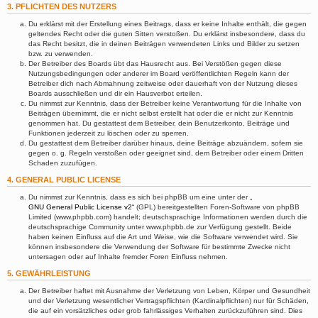
3. PFLICHTEN DES NUTZERS
Du erklärst mit der Erstellung eines Beitrags, dass er keine Inhalte enthält, die gegen
geltendes Recht oder die guten Sitten verstoßen. Du erklärst insbesondere, dass du
das Recht besitzt, die in deinen Beiträgen verwendeten Links und Bilder zu setzen
bzw. zu verwenden.
Der Betreiber des Boards übt das Hausrecht aus. Bei Verstößen gegen diese
Nutzungsbedingungen oder anderer im Board veröffentlichten Regeln kann der
Betreiber dich nach Abmahnung zeitweise oder dauerhaft von der Nutzung dieses
Boards ausschließen und dir ein Hausverbot erteilen.
Du nimmst zur Kenntnis, dass der Betreiber keine Verantwortung für die Inhalte von
Beiträgen übernimmt, die er nicht selbst erstellt hat oder die er nicht zur Kenntnis
genommen hat. Du gestattest dem Betreiber, dein Benutzerkonto, Beiträge und
Funktionen jederzeit zu löschen oder zu sperren.
Du gestattest dem Betreiber darüber hinaus, deine Beiträge abzuändern, sofern sie
gegen o. g. Regeln verstoßen oder geeignet sind, dem Betreiber oder einem Dritten
Schaden zuzufügen.
4. GENERAL PUBLIC LICENSE
Du nimmst zur Kenntnis, dass es sich bei phpBB um eine unter der „
GNU General Public License v2
“ (GPL) bereitgestellten Foren-Software von phpBB
Limited (www.phpbb.com) handelt; deutschsprachige Informationen werden durch die
deutschsprachige Community unter www.phpbb.de zur Verfügung gestellt. Beide
haben keinen Einfluss auf die Art und Weise, wie die Software verwendet wird. Sie
können insbesondere die Verwendung der Software für bestimmte Zwecke nicht
untersagen oder auf Inhalte fremder Foren Einfluss nehmen.
5. GEWÄHRLEISTUNG
Der Betreiber haftet mit Ausnahme der Verletzung von Leben, Körper und Gesundheit
und der Verletzung wesentlicher Vertragspflichten (Kardinalpflichten) nur für Schäden,
die auf ein vorsätzliches oder grob fahrlässiges Verhalten zurückzuführen sind. Dies