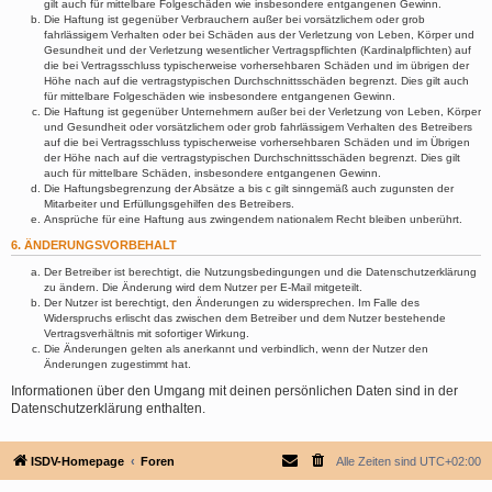
gilt auch für mittelbare Folgeschäden wie insbesondere entgangenen Gewinn.
Die Haftung ist gegenüber Verbrauchern außer bei vorsätzlichem oder grob
fahrlässigem Verhalten oder bei Schäden aus der Verletzung von Leben, Körper und
Gesundheit und der Verletzung wesentlicher Vertragspflichten (Kardinalpflichten) auf
die bei Vertragsschluss typischerweise vorhersehbaren Schäden und im übrigen der
Höhe nach auf die vertragstypischen Durchschnittsschäden begrenzt. Dies gilt auch
für mittelbare Folgeschäden wie insbesondere entgangenen Gewinn.
Die Haftung ist gegenüber Unternehmern außer bei der Verletzung von Leben, Körper
und Gesundheit oder vorsätzlichem oder grob fahrlässigem Verhalten des Betreibers
auf die bei Vertragsschluss typischerweise vorhersehbaren Schäden und im Übrigen
der Höhe nach auf die vertragstypischen Durchschnittsschäden begrenzt. Dies gilt
auch für mittelbare Schäden, insbesondere entgangenen Gewinn.
Die Haftungsbegrenzung der Absätze a bis c gilt sinngemäß auch zugunsten der
Mitarbeiter und Erfüllungsgehilfen des Betreibers.
Ansprüche für eine Haftung aus zwingendem nationalem Recht bleiben unberührt.
6. ÄNDERUNGSVORBEHALT
Der Betreiber ist berechtigt, die Nutzungsbedingungen und die Datenschutzerklärung
zu ändern. Die Änderung wird dem Nutzer per E-Mail mitgeteilt.
Der Nutzer ist berechtigt, den Änderungen zu widersprechen. Im Falle des
Widerspruchs erlischt das zwischen dem Betreiber und dem Nutzer bestehende
Vertragsverhältnis mit sofortiger Wirkung.
Die Änderungen gelten als anerkannt und verbindlich, wenn der Nutzer den
Änderungen zugestimmt hat.
Informationen über den Umgang mit deinen persönlichen Daten sind in der
Datenschutzerklärung enthalten.
ISDV-Homepage
Foren
Alle Zeiten sind
UTC+02:00