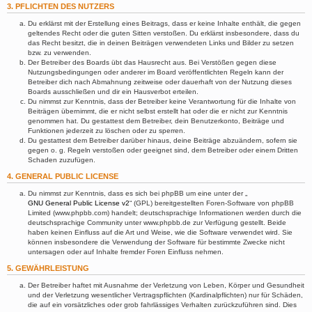
3. PFLICHTEN DES NUTZERS
Du erklärst mit der Erstellung eines Beitrags, dass er keine Inhalte enthält, die gegen
geltendes Recht oder die guten Sitten verstoßen. Du erklärst insbesondere, dass du
das Recht besitzt, die in deinen Beiträgen verwendeten Links und Bilder zu setzen
bzw. zu verwenden.
Der Betreiber des Boards übt das Hausrecht aus. Bei Verstößen gegen diese
Nutzungsbedingungen oder anderer im Board veröffentlichten Regeln kann der
Betreiber dich nach Abmahnung zeitweise oder dauerhaft von der Nutzung dieses
Boards ausschließen und dir ein Hausverbot erteilen.
Du nimmst zur Kenntnis, dass der Betreiber keine Verantwortung für die Inhalte von
Beiträgen übernimmt, die er nicht selbst erstellt hat oder die er nicht zur Kenntnis
genommen hat. Du gestattest dem Betreiber, dein Benutzerkonto, Beiträge und
Funktionen jederzeit zu löschen oder zu sperren.
Du gestattest dem Betreiber darüber hinaus, deine Beiträge abzuändern, sofern sie
gegen o. g. Regeln verstoßen oder geeignet sind, dem Betreiber oder einem Dritten
Schaden zuzufügen.
4. GENERAL PUBLIC LICENSE
Du nimmst zur Kenntnis, dass es sich bei phpBB um eine unter der „
GNU General Public License v2
“ (GPL) bereitgestellten Foren-Software von phpBB
Limited (www.phpbb.com) handelt; deutschsprachige Informationen werden durch die
deutschsprachige Community unter www.phpbb.de zur Verfügung gestellt. Beide
haben keinen Einfluss auf die Art und Weise, wie die Software verwendet wird. Sie
können insbesondere die Verwendung der Software für bestimmte Zwecke nicht
untersagen oder auf Inhalte fremder Foren Einfluss nehmen.
5. GEWÄHRLEISTUNG
Der Betreiber haftet mit Ausnahme der Verletzung von Leben, Körper und Gesundheit
und der Verletzung wesentlicher Vertragspflichten (Kardinalpflichten) nur für Schäden,
die auf ein vorsätzliches oder grob fahrlässiges Verhalten zurückzuführen sind. Dies