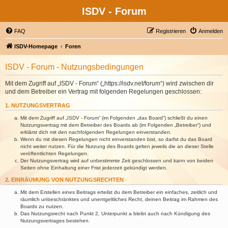
ISDV - Forum
FAQ
Registrieren
Anmelden
ISDV-Homepage
Foren
ISDV - Forum - Nutzungsbedingungen
Mit dem Zugriff auf „ISDV - Forum“ („https://isdv.net/forum“) wird zwischen dir
und dem Betreiber ein Vertrag mit folgenden Regelungen geschlossen:
1. NUTZUNGSVERTRAG
Mit dem Zugriff auf „ISDV - Forum“ (im Folgenden „das Board“) schließt du einen
Nutzungsvertrag mit dem Betreiber des Boards ab (im Folgenden „Betreiber“) und
erklärst dich mit den nachfolgenden Regelungen einverstanden.
Wenn du mit diesen Regelungen nicht einverstanden bist, so darfst du das Board
nicht weiter nutzen. Für die Nutzung des Boards gelten jeweils die an dieser Stelle
veröffentlichten Regelungen.
Der Nutzungsvertrag wird auf unbestimmte Zeit geschlossen und kann von beiden
Seiten ohne Einhaltung einer Frist jederzeit gekündigt werden.
2. EINRÄUMUNG VON NUTZUNGSRECHTEN
Mit dem Erstellen eines Beitrags erteilst du dem Betreiber ein einfaches, zeitlich und
räumlich unbeschränktes und unentgeltliches Recht, deinen Beitrag im Rahmen des
Boards zu nutzen.
Das Nutzungsrecht nach Punkt 2, Unterpunkt a bleibt auch nach Kündigung des
Nutzungsvertrages bestehen.