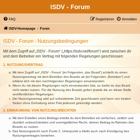
ISDV - Forum
FAQ
Registrieren
Anmelden
ISDV-Homepage
Foren
ISDV - Forum - Nutzungsbedingungen
Mit dem Zugriff auf „ISDV - Forum“ („https://isdv.net/forum“) wird zwischen dir
und dem Betreiber ein Vertrag mit folgenden Regelungen geschlossen:
1. NUTZUNGSVERTRAG
Mit dem Zugriff auf „ISDV - Forum“ (im Folgenden „das Board“) schließt du einen
Nutzungsvertrag mit dem Betreiber des Boards ab (im Folgenden „Betreiber“) und
erklärst dich mit den nachfolgenden Regelungen einverstanden.
Wenn du mit diesen Regelungen nicht einverstanden bist, so darfst du das Board
nicht weiter nutzen. Für die Nutzung des Boards gelten jeweils die an dieser Stelle
veröffentlichten Regelungen.
Der Nutzungsvertrag wird auf unbestimmte Zeit geschlossen und kann von beiden
Seiten ohne Einhaltung einer Frist jederzeit gekündigt werden.
2. EINRÄUMUNG VON NUTZUNGSRECHTEN
Mit dem Erstellen eines Beitrags erteilst du dem Betreiber ein einfaches, zeitlich und
räumlich unbeschränktes und unentgeltliches Recht, deinen Beitrag im Rahmen des
Boards zu nutzen.
Das Nutzungsrecht nach Punkt 2, Unterpunkt a bleibt auch nach Kündigung des
Nutzungsvertrages bestehen.