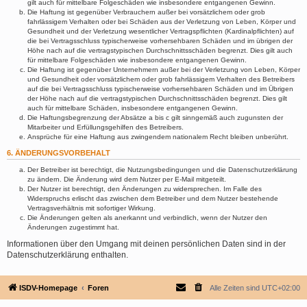
gilt auch für mittelbare Folgeschäden wie insbesondere entgangenen Gewinn.
Die Haftung ist gegenüber Verbrauchern außer bei vorsätzlichem oder grob
fahrlässigem Verhalten oder bei Schäden aus der Verletzung von Leben, Körper und
Gesundheit und der Verletzung wesentlicher Vertragspflichten (Kardinalpflichten) auf
die bei Vertragsschluss typischerweise vorhersehbaren Schäden und im übrigen der
Höhe nach auf die vertragstypischen Durchschnittsschäden begrenzt. Dies gilt auch
für mittelbare Folgeschäden wie insbesondere entgangenen Gewinn.
Die Haftung ist gegenüber Unternehmern außer bei der Verletzung von Leben, Körper
und Gesundheit oder vorsätzlichem oder grob fahrlässigem Verhalten des Betreibers
auf die bei Vertragsschluss typischerweise vorhersehbaren Schäden und im Übrigen
der Höhe nach auf die vertragstypischen Durchschnittsschäden begrenzt. Dies gilt
auch für mittelbare Schäden, insbesondere entgangenen Gewinn.
Die Haftungsbegrenzung der Absätze a bis c gilt sinngemäß auch zugunsten der
Mitarbeiter und Erfüllungsgehilfen des Betreibers.
Ansprüche für eine Haftung aus zwingendem nationalem Recht bleiben unberührt.
6. ÄNDERUNGSVORBEHALT
Der Betreiber ist berechtigt, die Nutzungsbedingungen und die Datenschutzerklärung
zu ändern. Die Änderung wird dem Nutzer per E-Mail mitgeteilt.
Der Nutzer ist berechtigt, den Änderungen zu widersprechen. Im Falle des
Widerspruchs erlischt das zwischen dem Betreiber und dem Nutzer bestehende
Vertragsverhältnis mit sofortiger Wirkung.
Die Änderungen gelten als anerkannt und verbindlich, wenn der Nutzer den
Änderungen zugestimmt hat.
Informationen über den Umgang mit deinen persönlichen Daten sind in der
Datenschutzerklärung enthalten.
ISDV-Homepage
Foren
Alle Zeiten sind
UTC+02:00