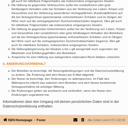
gilt auch für mittelbare Folgeschäden wie insbesondere entgangenen Gewinn.
Die Haftung ist gegenüber Verbrauchern außer bei vorsätzlichem oder grob
fahrlässigem Verhalten oder bei Schäden aus der Verletzung von Leben, Körper und
Gesundheit und der Verletzung wesentlicher Vertragspflichten (Kardinalpflichten) auf
die bei Vertragsschluss typischerweise vorhersehbaren Schäden und im übrigen der
Höhe nach auf die vertragstypischen Durchschnittsschäden begrenzt. Dies gilt auch
für mittelbare Folgeschäden wie insbesondere entgangenen Gewinn.
Die Haftung ist gegenüber Unternehmern außer bei der Verletzung von Leben, Körper
und Gesundheit oder vorsätzlichem oder grob fahrlässigem Verhalten des Betreibers
auf die bei Vertragsschluss typischerweise vorhersehbaren Schäden und im Übrigen
der Höhe nach auf die vertragstypischen Durchschnittsschäden begrenzt. Dies gilt
auch für mittelbare Schäden, insbesondere entgangenen Gewinn.
Die Haftungsbegrenzung der Absätze a bis c gilt sinngemäß auch zugunsten der
Mitarbeiter und Erfüllungsgehilfen des Betreibers.
Ansprüche für eine Haftung aus zwingendem nationalem Recht bleiben unberührt.
6. ÄNDERUNGSVORBEHALT
Der Betreiber ist berechtigt, die Nutzungsbedingungen und die Datenschutzerklärung
zu ändern. Die Änderung wird dem Nutzer per E-Mail mitgeteilt.
Der Nutzer ist berechtigt, den Änderungen zu widersprechen. Im Falle des
Widerspruchs erlischt das zwischen dem Betreiber und dem Nutzer bestehende
Vertragsverhältnis mit sofortiger Wirkung.
Die Änderungen gelten als anerkannt und verbindlich, wenn der Nutzer den
Änderungen zugestimmt hat.
Informationen über den Umgang mit deinen persönlichen Daten sind in der
Datenschutzerklärung enthalten.
ISDV-Homepage
Foren
Alle Zeiten sind
UTC+02:00