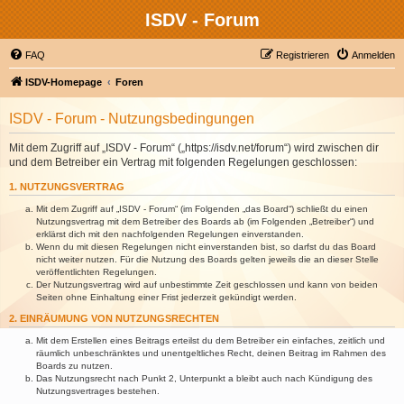
ISDV - Forum
FAQ
Registrieren
Anmelden
ISDV-Homepage
Foren
ISDV - Forum - Nutzungsbedingungen
Mit dem Zugriff auf „ISDV - Forum“ („https://isdv.net/forum“) wird zwischen dir
und dem Betreiber ein Vertrag mit folgenden Regelungen geschlossen:
1. NUTZUNGSVERTRAG
Mit dem Zugriff auf „ISDV - Forum“ (im Folgenden „das Board“) schließt du einen
Nutzungsvertrag mit dem Betreiber des Boards ab (im Folgenden „Betreiber“) und
erklärst dich mit den nachfolgenden Regelungen einverstanden.
Wenn du mit diesen Regelungen nicht einverstanden bist, so darfst du das Board
nicht weiter nutzen. Für die Nutzung des Boards gelten jeweils die an dieser Stelle
veröffentlichten Regelungen.
Der Nutzungsvertrag wird auf unbestimmte Zeit geschlossen und kann von beiden
Seiten ohne Einhaltung einer Frist jederzeit gekündigt werden.
2. EINRÄUMUNG VON NUTZUNGSRECHTEN
Mit dem Erstellen eines Beitrags erteilst du dem Betreiber ein einfaches, zeitlich und
räumlich unbeschränktes und unentgeltliches Recht, deinen Beitrag im Rahmen des
Boards zu nutzen.
Das Nutzungsrecht nach Punkt 2, Unterpunkt a bleibt auch nach Kündigung des
Nutzungsvertrages bestehen.