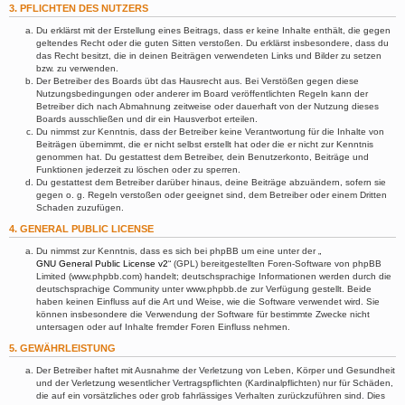
3. PFLICHTEN DES NUTZERS
Du erklärst mit der Erstellung eines Beitrags, dass er keine Inhalte enthält, die gegen
geltendes Recht oder die guten Sitten verstoßen. Du erklärst insbesondere, dass du
das Recht besitzt, die in deinen Beiträgen verwendeten Links und Bilder zu setzen
bzw. zu verwenden.
Der Betreiber des Boards übt das Hausrecht aus. Bei Verstößen gegen diese
Nutzungsbedingungen oder anderer im Board veröffentlichten Regeln kann der
Betreiber dich nach Abmahnung zeitweise oder dauerhaft von der Nutzung dieses
Boards ausschließen und dir ein Hausverbot erteilen.
Du nimmst zur Kenntnis, dass der Betreiber keine Verantwortung für die Inhalte von
Beiträgen übernimmt, die er nicht selbst erstellt hat oder die er nicht zur Kenntnis
genommen hat. Du gestattest dem Betreiber, dein Benutzerkonto, Beiträge und
Funktionen jederzeit zu löschen oder zu sperren.
Du gestattest dem Betreiber darüber hinaus, deine Beiträge abzuändern, sofern sie
gegen o. g. Regeln verstoßen oder geeignet sind, dem Betreiber oder einem Dritten
Schaden zuzufügen.
4. GENERAL PUBLIC LICENSE
Du nimmst zur Kenntnis, dass es sich bei phpBB um eine unter der „
GNU General Public License v2
“ (GPL) bereitgestellten Foren-Software von phpBB
Limited (www.phpbb.com) handelt; deutschsprachige Informationen werden durch die
deutschsprachige Community unter www.phpbb.de zur Verfügung gestellt. Beide
haben keinen Einfluss auf die Art und Weise, wie die Software verwendet wird. Sie
können insbesondere die Verwendung der Software für bestimmte Zwecke nicht
untersagen oder auf Inhalte fremder Foren Einfluss nehmen.
5. GEWÄHRLEISTUNG
Der Betreiber haftet mit Ausnahme der Verletzung von Leben, Körper und Gesundheit
und der Verletzung wesentlicher Vertragspflichten (Kardinalpflichten) nur für Schäden,
die auf ein vorsätzliches oder grob fahrlässiges Verhalten zurückzuführen sind. Dies