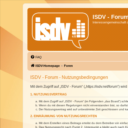
ISDV - Foru
Interessengemeinschaft de
FAQ
ISDV-Homepage
Foren
ISDV - Forum - Nutzungsbedingungen
Mit dem Zugriff auf „ISDV - Forum“ („https://isdv.net/forum“) 
1. NUTZUNGSVERTRAG
Mit dem Zugriff auf „ISDV - Forum“ (im Folgenden „das Board“) sch
Wenn du mit diesen Regelungen nicht einverstanden bist, so darfst 
Der Nutzungsvertrag wird auf unbestimmte Zeit geschlossen und kan
2. EINRÄUMUNG VON NUTZUNGSRECHTEN
Mit dem Erstellen eines Beitrags erteilst du dem Betreiber ein ein
Das Nutzungsrecht nach Punkt 2, Unterpunkt a bleibt auch nach 