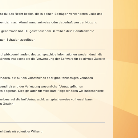
dass du das Recht besitzt, die in deinen Beiträgen verwendeten Links und
iber dich nach Abmahnung zeitweise oder dauerhaft von der Nutzung
tnis genommen hat. Du gestattest dem Betreiber, dein Benutzerkonto,
ritten Schaden zuzufügen.
w.phpbb.com) handelt; deutschsprachige Informationen werden durch die
e können insbesondere die Verwendung der Software für bestimmte Zwecke
häden, die auf ein vorsätzliches oder grob fahrlässiges Verhalten
undheit und der Verletzung wesentlicher Vertragspflichten
n begrenzt. Dies gilt auch für mittelbare Folgeschäden wie insbesondere
eibers auf die bei Vertragsschluss typischerweise vorhersehbaren
en Gewinn.
ältnis mit sofortiger Wirkung.