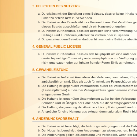
3. PFLICHTEN DES NUTZERS
Du erklärst mit der Erstellung eines Beitrags, dass er keine Inhalt
Bilder zu setzen bzw. zu verwenden.
Der Betreiber des Boards übt das Hausrecht aus. Bei Verstößen g
dieses Boards ausschließen und dir ein Hausverbot erteilen.
Du nimmst zur Kenntnis, dass der Betreiber keine Verantwortung für 
Beiträge und Funktionen jederzeit zu löschen oder zu sperren.
Du gestattest dem Betreiber darüber hinaus, deine Beiträge abzuä
4. GENERAL PUBLIC LICENSE
Du nimmst zur Kenntnis, dass es sich bei phpBB um eine unter der 
deutschsprachige Community unter www.phpbb.de zur Verfügung gest
nicht untersagen oder auf Inhalte fremder Foren Einfluss nehmen.
5. GEWÄHRLEISTUNG
Der Betreiber haftet mit Ausnahme der Verletzung von Leben, Körper
zurückzuführen sind. Dies gilt auch für mittelbare Folgeschäden 
Die Haftung ist gegenüber Verbrauchern außer bei vorsätzlichem o
(Kardinalpflichten) auf die bei Vertragsschluss typischerweise vo
entgangenen Gewinn.
Die Haftung ist gegenüber Unternehmern außer bei der Verletzung 
Schäden und im Übrigen der Höhe nach auf die vertragstypischen 
Die Haftungsbegrenzung der Absätze a bis c gilt sinngemäß auch zu
Ansprüche für eine Haftung aus zwingendem nationalem Recht blei
6. ÄNDERUNGSVORBEHALT
Der Betreiber ist berechtigt, die Nutzungsbedingungen und die Dat
Der Nutzer ist berechtigt, den Änderungen zu widersprechen. Im Fa
Die Änderungen gelten als anerkannt und verbindlich, wenn der N