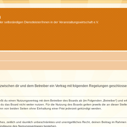
m
r selbständigen Dienstleister/Innen in der Veranstaltungswirtschaft e.V.
wird zwischen dir und dem Betreiber ein Vertrag mit folgenden Regelungen geschlosse
ließt du einen Nutzungsvertrag mit dem Betreiber des Boards ab (im Folgenden „Betreiber“) und 
du das Board nicht weiter nutzen. Für die Nutzung des Boards gelten jeweils die an dieser Stell
n von beiden Seiten ohne Einhaltung einer Frist jederzeit gekündigt werden.
faches, zeitlich und räumlich unbeschränktes und unentgeltliches Recht, deinen Beitrag im Rahme
Kündigung des Nutzungsvertrages bestehen.