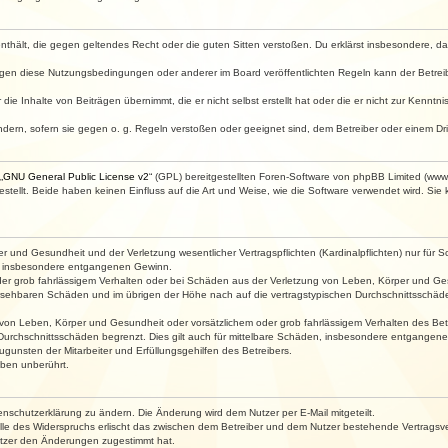
e enthält, die gegen geltendes Recht oder die guten Sitten verstoßen. Du erklärst insbesondere, 
egen diese Nutzungsbedingungen oder anderer im Board veröffentlichten Regeln kann der Betre
die Inhalte von Beiträgen übernimmt, die er nicht selbst erstellt hat oder die er nicht zur Kenn
ndern, sofern sie gegen o. g. Regeln verstoßen oder geeignet sind, dem Betreiber oder einem D
„
GNU General Public License v2
“ (GPL) bereitgestellten Foren-Software von phpBB Limited (ww
ellt. Beide haben keinen Einfluss auf die Art und Weise, wie die Software verwendet wird. Si
 und Gesundheit und der Verletzung wesentlicher Vertragspflichten (Kardinalpflichten) nur für Sc
wie insbesondere entgangenen Gewinn.
der grob fahrlässigem Verhalten oder bei Schäden aus der Verletzung von Leben, Körper und Ges
rhersehbaren Schäden und im übrigen der Höhe nach auf die vertragstypischen Durchschnittsschäde
von Leben, Körper und Gesundheit oder vorsätzlichem oder grob fahrlässigem Verhalten des Betr
Durchschnittsschäden begrenzt. Dies gilt auch für mittelbare Schäden, insbesondere entgangen
gunsten der Mitarbeiter und Erfüllungsgehilfen des Betreibers.
ben unberührt.
enschutzerklärung zu ändern. Die Änderung wird dem Nutzer per E-Mail mitgeteilt.
lle des Widerspruchs erlischt das zwischen dem Betreiber und dem Nutzer bestehende Vertragsverh
utzer den Änderungen zugestimmt hat.