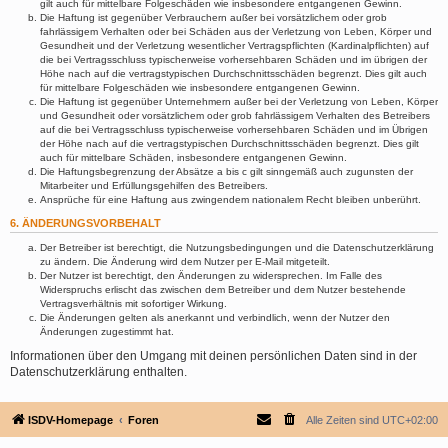
gilt auch für mittelbare Folgeschäden wie insbesondere entgangenen Gewinn.
Die Haftung ist gegenüber Verbrauchern außer bei vorsätzlichem oder grob
fahrlässigem Verhalten oder bei Schäden aus der Verletzung von Leben, Körper und
Gesundheit und der Verletzung wesentlicher Vertragspflichten (Kardinalpflichten) auf
die bei Vertragsschluss typischerweise vorhersehbaren Schäden und im übrigen der
Höhe nach auf die vertragstypischen Durchschnittsschäden begrenzt. Dies gilt auch
für mittelbare Folgeschäden wie insbesondere entgangenen Gewinn.
Die Haftung ist gegenüber Unternehmern außer bei der Verletzung von Leben, Körper
und Gesundheit oder vorsätzlichem oder grob fahrlässigem Verhalten des Betreibers
auf die bei Vertragsschluss typischerweise vorhersehbaren Schäden und im Übrigen
der Höhe nach auf die vertragstypischen Durchschnittsschäden begrenzt. Dies gilt
auch für mittelbare Schäden, insbesondere entgangenen Gewinn.
Die Haftungsbegrenzung der Absätze a bis c gilt sinngemäß auch zugunsten der
Mitarbeiter und Erfüllungsgehilfen des Betreibers.
Ansprüche für eine Haftung aus zwingendem nationalem Recht bleiben unberührt.
6. ÄNDERUNGSVORBEHALT
Der Betreiber ist berechtigt, die Nutzungsbedingungen und die Datenschutzerklärung
zu ändern. Die Änderung wird dem Nutzer per E-Mail mitgeteilt.
Der Nutzer ist berechtigt, den Änderungen zu widersprechen. Im Falle des
Widerspruchs erlischt das zwischen dem Betreiber und dem Nutzer bestehende
Vertragsverhältnis mit sofortiger Wirkung.
Die Änderungen gelten als anerkannt und verbindlich, wenn der Nutzer den
Änderungen zugestimmt hat.
Informationen über den Umgang mit deinen persönlichen Daten sind in der
Datenschutzerklärung enthalten.
ISDV-Homepage
Foren
Alle Zeiten sind
UTC+02:00