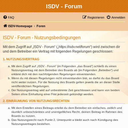
ISDV - Forum
FAQ
Registrieren
Anmelden
ISDV-Homepage
Foren
ISDV - Forum - Nutzungsbedingungen
Mit dem Zugriff auf „ISDV - Forum“ („https://isdv.net/forum“) wird zwischen dir
und dem Betreiber ein Vertrag mit folgenden Regelungen geschlossen:
1. NUTZUNGSVERTRAG
Mit dem Zugriff auf „ISDV - Forum“ (im Folgenden „das Board“) schließt du einen
Nutzungsvertrag mit dem Betreiber des Boards ab (im Folgenden „Betreiber“) und
erklärst dich mit den nachfolgenden Regelungen einverstanden.
Wenn du mit diesen Regelungen nicht einverstanden bist, so darfst du das Board
nicht weiter nutzen. Für die Nutzung des Boards gelten jeweils die an dieser Stelle
veröffentlichten Regelungen.
Der Nutzungsvertrag wird auf unbestimmte Zeit geschlossen und kann von beiden
Seiten ohne Einhaltung einer Frist jederzeit gekündigt werden.
2. EINRÄUMUNG VON NUTZUNGSRECHTEN
Mit dem Erstellen eines Beitrags erteilst du dem Betreiber ein einfaches, zeitlich und
räumlich unbeschränktes und unentgeltliches Recht, deinen Beitrag im Rahmen des
Boards zu nutzen.
Das Nutzungsrecht nach Punkt 2, Unterpunkt a bleibt auch nach Kündigung des
Nutzungsvertrages bestehen.