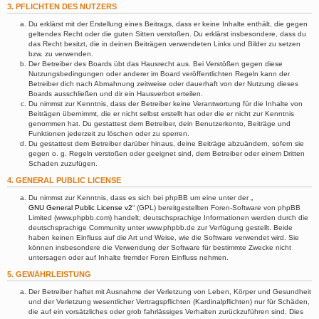
3. PFLICHTEN DES NUTZERS
Du erklärst mit der Erstellung eines Beitrags, dass er keine Inhalte enthält, die gegen
geltendes Recht oder die guten Sitten verstoßen. Du erklärst insbesondere, dass du
das Recht besitzt, die in deinen Beiträgen verwendeten Links und Bilder zu setzen
bzw. zu verwenden.
Der Betreiber des Boards übt das Hausrecht aus. Bei Verstößen gegen diese
Nutzungsbedingungen oder anderer im Board veröffentlichten Regeln kann der
Betreiber dich nach Abmahnung zeitweise oder dauerhaft von der Nutzung dieses
Boards ausschließen und dir ein Hausverbot erteilen.
Du nimmst zur Kenntnis, dass der Betreiber keine Verantwortung für die Inhalte von
Beiträgen übernimmt, die er nicht selbst erstellt hat oder die er nicht zur Kenntnis
genommen hat. Du gestattest dem Betreiber, dein Benutzerkonto, Beiträge und
Funktionen jederzeit zu löschen oder zu sperren.
Du gestattest dem Betreiber darüber hinaus, deine Beiträge abzuändern, sofern sie
gegen o. g. Regeln verstoßen oder geeignet sind, dem Betreiber oder einem Dritten
Schaden zuzufügen.
4. GENERAL PUBLIC LICENSE
Du nimmst zur Kenntnis, dass es sich bei phpBB um eine unter der „
GNU General Public License v2
“ (GPL) bereitgestellten Foren-Software von phpBB
Limited (www.phpbb.com) handelt; deutschsprachige Informationen werden durch die
deutschsprachige Community unter www.phpbb.de zur Verfügung gestellt. Beide
haben keinen Einfluss auf die Art und Weise, wie die Software verwendet wird. Sie
können insbesondere die Verwendung der Software für bestimmte Zwecke nicht
untersagen oder auf Inhalte fremder Foren Einfluss nehmen.
5. GEWÄHRLEISTUNG
Der Betreiber haftet mit Ausnahme der Verletzung von Leben, Körper und Gesundheit
und der Verletzung wesentlicher Vertragspflichten (Kardinalpflichten) nur für Schäden,
die auf ein vorsätzliches oder grob fahrlässiges Verhalten zurückzuführen sind. Dies