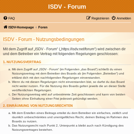
ISDV - Forum
FAQ
Registrieren
Anmelden
ISDV-Homepage
Foren
ISDV - Forum - Nutzungsbedingungen
Mit dem Zugriff auf „ISDV - Forum“ („https://isdv.net/forum“) wird zwischen dir
und dem Betreiber ein Vertrag mit folgenden Regelungen geschlossen:
1. NUTZUNGSVERTRAG
Mit dem Zugriff auf „ISDV - Forum“ (im Folgenden „das Board“) schließt du einen
Nutzungsvertrag mit dem Betreiber des Boards ab (im Folgenden „Betreiber“) und
erklärst dich mit den nachfolgenden Regelungen einverstanden.
Wenn du mit diesen Regelungen nicht einverstanden bist, so darfst du das Board
nicht weiter nutzen. Für die Nutzung des Boards gelten jeweils die an dieser Stelle
veröffentlichten Regelungen.
Der Nutzungsvertrag wird auf unbestimmte Zeit geschlossen und kann von beiden
Seiten ohne Einhaltung einer Frist jederzeit gekündigt werden.
2. EINRÄUMUNG VON NUTZUNGSRECHTEN
Mit dem Erstellen eines Beitrags erteilst du dem Betreiber ein einfaches, zeitlich und
räumlich unbeschränktes und unentgeltliches Recht, deinen Beitrag im Rahmen des
Boards zu nutzen.
Das Nutzungsrecht nach Punkt 2, Unterpunkt a bleibt auch nach Kündigung des
Nutzungsvertrages bestehen.