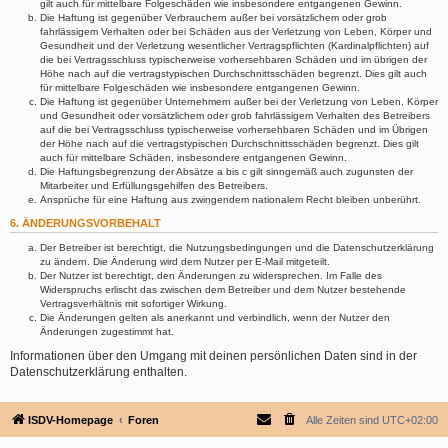
gilt auch für mittelbare Folgeschäden wie insbesondere entgangenen Gewinn.
Die Haftung ist gegenüber Verbrauchern außer bei vorsätzlichem oder grob
fahrlässigem Verhalten oder bei Schäden aus der Verletzung von Leben, Körper und
Gesundheit und der Verletzung wesentlicher Vertragspflichten (Kardinalpflichten) auf
die bei Vertragsschluss typischerweise vorhersehbaren Schäden und im übrigen der
Höhe nach auf die vertragstypischen Durchschnittsschäden begrenzt. Dies gilt auch
für mittelbare Folgeschäden wie insbesondere entgangenen Gewinn.
Die Haftung ist gegenüber Unternehmern außer bei der Verletzung von Leben, Körper
und Gesundheit oder vorsätzlichem oder grob fahrlässigem Verhalten des Betreibers
auf die bei Vertragsschluss typischerweise vorhersehbaren Schäden und im Übrigen
der Höhe nach auf die vertragstypischen Durchschnittsschäden begrenzt. Dies gilt
auch für mittelbare Schäden, insbesondere entgangenen Gewinn.
Die Haftungsbegrenzung der Absätze a bis c gilt sinngemäß auch zugunsten der
Mitarbeiter und Erfüllungsgehilfen des Betreibers.
Ansprüche für eine Haftung aus zwingendem nationalem Recht bleiben unberührt.
6. ÄNDERUNGSVORBEHALT
Der Betreiber ist berechtigt, die Nutzungsbedingungen und die Datenschutzerklärung
zu ändern. Die Änderung wird dem Nutzer per E-Mail mitgeteilt.
Der Nutzer ist berechtigt, den Änderungen zu widersprechen. Im Falle des
Widerspruchs erlischt das zwischen dem Betreiber und dem Nutzer bestehende
Vertragsverhältnis mit sofortiger Wirkung.
Die Änderungen gelten als anerkannt und verbindlich, wenn der Nutzer den
Änderungen zugestimmt hat.
Informationen über den Umgang mit deinen persönlichen Daten sind in der
Datenschutzerklärung enthalten.
ISDV-Homepage
Foren
Alle Zeiten sind
UTC+02:00