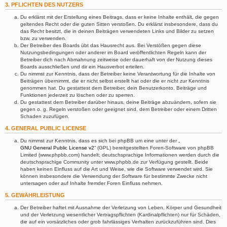
3. PFLICHTEN DES NUTZERS
Du erklärst mit der Erstellung eines Beitrags, dass er keine Inhalte enthält, die gegen
geltendes Recht oder die guten Sitten verstoßen. Du erklärst insbesondere, dass du
das Recht besitzt, die in deinen Beiträgen verwendeten Links und Bilder zu setzen
bzw. zu verwenden.
Der Betreiber des Boards übt das Hausrecht aus. Bei Verstößen gegen diese
Nutzungsbedingungen oder anderer im Board veröffentlichten Regeln kann der
Betreiber dich nach Abmahnung zeitweise oder dauerhaft von der Nutzung dieses
Boards ausschließen und dir ein Hausverbot erteilen.
Du nimmst zur Kenntnis, dass der Betreiber keine Verantwortung für die Inhalte von
Beiträgen übernimmt, die er nicht selbst erstellt hat oder die er nicht zur Kenntnis
genommen hat. Du gestattest dem Betreiber, dein Benutzerkonto, Beiträge und
Funktionen jederzeit zu löschen oder zu sperren.
Du gestattest dem Betreiber darüber hinaus, deine Beiträge abzuändern, sofern sie
gegen o. g. Regeln verstoßen oder geeignet sind, dem Betreiber oder einem Dritten
Schaden zuzufügen.
4. GENERAL PUBLIC LICENSE
Du nimmst zur Kenntnis, dass es sich bei phpBB um eine unter der „
GNU General Public License v2
“ (GPL) bereitgestellten Foren-Software von phpBB
Limited (www.phpbb.com) handelt; deutschsprachige Informationen werden durch die
deutschsprachige Community unter www.phpbb.de zur Verfügung gestellt. Beide
haben keinen Einfluss auf die Art und Weise, wie die Software verwendet wird. Sie
können insbesondere die Verwendung der Software für bestimmte Zwecke nicht
untersagen oder auf Inhalte fremder Foren Einfluss nehmen.
5. GEWÄHRLEISTUNG
Der Betreiber haftet mit Ausnahme der Verletzung von Leben, Körper und Gesundheit
und der Verletzung wesentlicher Vertragspflichten (Kardinalpflichten) nur für Schäden,
die auf ein vorsätzliches oder grob fahrlässiges Verhalten zurückzuführen sind. Dies