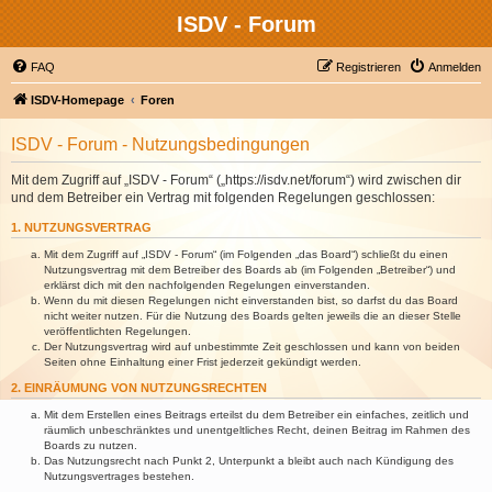
ISDV - Forum
FAQ
Registrieren
Anmelden
ISDV-Homepage
Foren
ISDV - Forum - Nutzungsbedingungen
Mit dem Zugriff auf „ISDV - Forum“ („https://isdv.net/forum“) wird zwischen dir
und dem Betreiber ein Vertrag mit folgenden Regelungen geschlossen:
1. NUTZUNGSVERTRAG
Mit dem Zugriff auf „ISDV - Forum“ (im Folgenden „das Board“) schließt du einen
Nutzungsvertrag mit dem Betreiber des Boards ab (im Folgenden „Betreiber“) und
erklärst dich mit den nachfolgenden Regelungen einverstanden.
Wenn du mit diesen Regelungen nicht einverstanden bist, so darfst du das Board
nicht weiter nutzen. Für die Nutzung des Boards gelten jeweils die an dieser Stelle
veröffentlichten Regelungen.
Der Nutzungsvertrag wird auf unbestimmte Zeit geschlossen und kann von beiden
Seiten ohne Einhaltung einer Frist jederzeit gekündigt werden.
2. EINRÄUMUNG VON NUTZUNGSRECHTEN
Mit dem Erstellen eines Beitrags erteilst du dem Betreiber ein einfaches, zeitlich und
räumlich unbeschränktes und unentgeltliches Recht, deinen Beitrag im Rahmen des
Boards zu nutzen.
Das Nutzungsrecht nach Punkt 2, Unterpunkt a bleibt auch nach Kündigung des
Nutzungsvertrages bestehen.