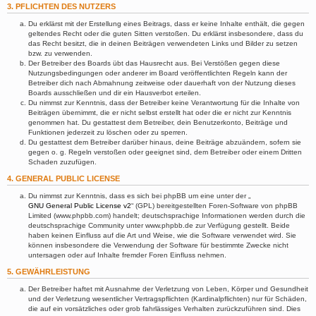
3. PFLICHTEN DES NUTZERS
Du erklärst mit der Erstellung eines Beitrags, dass er keine Inhalte enthält, die gegen
geltendes Recht oder die guten Sitten verstoßen. Du erklärst insbesondere, dass du
das Recht besitzt, die in deinen Beiträgen verwendeten Links und Bilder zu setzen
bzw. zu verwenden.
Der Betreiber des Boards übt das Hausrecht aus. Bei Verstößen gegen diese
Nutzungsbedingungen oder anderer im Board veröffentlichten Regeln kann der
Betreiber dich nach Abmahnung zeitweise oder dauerhaft von der Nutzung dieses
Boards ausschließen und dir ein Hausverbot erteilen.
Du nimmst zur Kenntnis, dass der Betreiber keine Verantwortung für die Inhalte von
Beiträgen übernimmt, die er nicht selbst erstellt hat oder die er nicht zur Kenntnis
genommen hat. Du gestattest dem Betreiber, dein Benutzerkonto, Beiträge und
Funktionen jederzeit zu löschen oder zu sperren.
Du gestattest dem Betreiber darüber hinaus, deine Beiträge abzuändern, sofern sie
gegen o. g. Regeln verstoßen oder geeignet sind, dem Betreiber oder einem Dritten
Schaden zuzufügen.
4. GENERAL PUBLIC LICENSE
Du nimmst zur Kenntnis, dass es sich bei phpBB um eine unter der „
GNU General Public License v2
“ (GPL) bereitgestellten Foren-Software von phpBB
Limited (www.phpbb.com) handelt; deutschsprachige Informationen werden durch die
deutschsprachige Community unter www.phpbb.de zur Verfügung gestellt. Beide
haben keinen Einfluss auf die Art und Weise, wie die Software verwendet wird. Sie
können insbesondere die Verwendung der Software für bestimmte Zwecke nicht
untersagen oder auf Inhalte fremder Foren Einfluss nehmen.
5. GEWÄHRLEISTUNG
Der Betreiber haftet mit Ausnahme der Verletzung von Leben, Körper und Gesundheit
und der Verletzung wesentlicher Vertragspflichten (Kardinalpflichten) nur für Schäden,
die auf ein vorsätzliches oder grob fahrlässiges Verhalten zurückzuführen sind. Dies