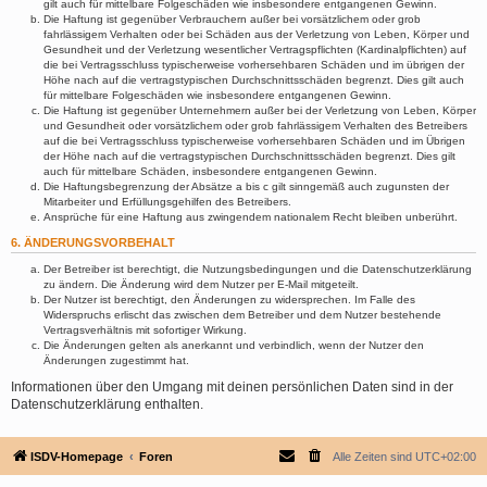
gilt auch für mittelbare Folgeschäden wie insbesondere entgangenen Gewinn.
Die Haftung ist gegenüber Verbrauchern außer bei vorsätzlichem oder grob
fahrlässigem Verhalten oder bei Schäden aus der Verletzung von Leben, Körper und
Gesundheit und der Verletzung wesentlicher Vertragspflichten (Kardinalpflichten) auf
die bei Vertragsschluss typischerweise vorhersehbaren Schäden und im übrigen der
Höhe nach auf die vertragstypischen Durchschnittsschäden begrenzt. Dies gilt auch
für mittelbare Folgeschäden wie insbesondere entgangenen Gewinn.
Die Haftung ist gegenüber Unternehmern außer bei der Verletzung von Leben, Körper
und Gesundheit oder vorsätzlichem oder grob fahrlässigem Verhalten des Betreibers
auf die bei Vertragsschluss typischerweise vorhersehbaren Schäden und im Übrigen
der Höhe nach auf die vertragstypischen Durchschnittsschäden begrenzt. Dies gilt
auch für mittelbare Schäden, insbesondere entgangenen Gewinn.
Die Haftungsbegrenzung der Absätze a bis c gilt sinngemäß auch zugunsten der
Mitarbeiter und Erfüllungsgehilfen des Betreibers.
Ansprüche für eine Haftung aus zwingendem nationalem Recht bleiben unberührt.
6. ÄNDERUNGSVORBEHALT
Der Betreiber ist berechtigt, die Nutzungsbedingungen und die Datenschutzerklärung
zu ändern. Die Änderung wird dem Nutzer per E-Mail mitgeteilt.
Der Nutzer ist berechtigt, den Änderungen zu widersprechen. Im Falle des
Widerspruchs erlischt das zwischen dem Betreiber und dem Nutzer bestehende
Vertragsverhältnis mit sofortiger Wirkung.
Die Änderungen gelten als anerkannt und verbindlich, wenn der Nutzer den
Änderungen zugestimmt hat.
Informationen über den Umgang mit deinen persönlichen Daten sind in der
Datenschutzerklärung enthalten.
ISDV-Homepage
Foren
Alle Zeiten sind
UTC+02:00