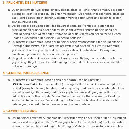
3. PFLICHTEN DES NUTZERS
Du erklärst mit der Erstellung eines Beitrags, dass er keine Inhalte enthält, die gegen
geltendes Recht oder die guten Sitten verstoßen. Du erklärst insbesondere, dass du
das Recht besitzt, die in deinen Beiträgen verwendeten Links und Bilder zu setzen
bzw. zu verwenden.
Der Betreiber des Boards übt das Hausrecht aus. Bei Verstößen gegen diese
Nutzungsbedingungen oder anderer im Board veröffentlichten Regeln kann der
Betreiber dich nach Abmahnung zeitweise oder dauerhaft von der Nutzung dieses
Boards ausschließen und dir ein Hausverbot erteilen.
Du nimmst zur Kenntnis, dass der Betreiber keine Verantwortung für die Inhalte von
Beiträgen übernimmt, die er nicht selbst erstellt hat oder die er nicht zur Kenntnis
genommen hat. Du gestattest dem Betreiber, dein Benutzerkonto, Beiträge und
Funktionen jederzeit zu löschen oder zu sperren.
Du gestattest dem Betreiber darüber hinaus, deine Beiträge abzuändern, sofern sie
gegen o. g. Regeln verstoßen oder geeignet sind, dem Betreiber oder einem Dritten
Schaden zuzufügen.
4. GENERAL PUBLIC LICENSE
Du nimmst zur Kenntnis, dass es sich bei phpBB um eine unter der „
GNU General Public License v2
“ (GPL) bereitgestellten Foren-Software von phpBB
Limited (www.phpbb.com) handelt; deutschsprachige Informationen werden durch die
deutschsprachige Community unter www.phpbb.de zur Verfügung gestellt. Beide
haben keinen Einfluss auf die Art und Weise, wie die Software verwendet wird. Sie
können insbesondere die Verwendung der Software für bestimmte Zwecke nicht
untersagen oder auf Inhalte fremder Foren Einfluss nehmen.
5. GEWÄHRLEISTUNG
Der Betreiber haftet mit Ausnahme der Verletzung von Leben, Körper und Gesundheit
und der Verletzung wesentlicher Vertragspflichten (Kardinalpflichten) nur für Schäden,
die auf ein vorsätzliches oder grob fahrlässiges Verhalten zurückzuführen sind. Dies