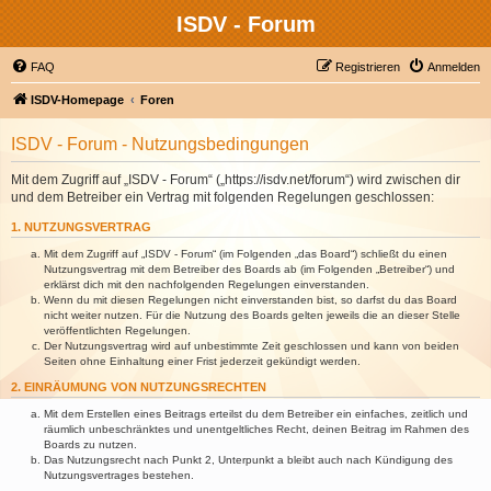
ISDV - Forum
FAQ
Registrieren
Anmelden
ISDV-Homepage
Foren
ISDV - Forum - Nutzungsbedingungen
Mit dem Zugriff auf „ISDV - Forum“ („https://isdv.net/forum“) wird zwischen dir
und dem Betreiber ein Vertrag mit folgenden Regelungen geschlossen:
1. NUTZUNGSVERTRAG
Mit dem Zugriff auf „ISDV - Forum“ (im Folgenden „das Board“) schließt du einen
Nutzungsvertrag mit dem Betreiber des Boards ab (im Folgenden „Betreiber“) und
erklärst dich mit den nachfolgenden Regelungen einverstanden.
Wenn du mit diesen Regelungen nicht einverstanden bist, so darfst du das Board
nicht weiter nutzen. Für die Nutzung des Boards gelten jeweils die an dieser Stelle
veröffentlichten Regelungen.
Der Nutzungsvertrag wird auf unbestimmte Zeit geschlossen und kann von beiden
Seiten ohne Einhaltung einer Frist jederzeit gekündigt werden.
2. EINRÄUMUNG VON NUTZUNGSRECHTEN
Mit dem Erstellen eines Beitrags erteilst du dem Betreiber ein einfaches, zeitlich und
räumlich unbeschränktes und unentgeltliches Recht, deinen Beitrag im Rahmen des
Boards zu nutzen.
Das Nutzungsrecht nach Punkt 2, Unterpunkt a bleibt auch nach Kündigung des
Nutzungsvertrages bestehen.