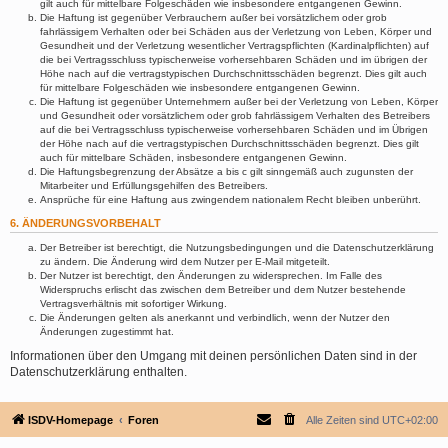
gilt auch für mittelbare Folgeschäden wie insbesondere entgangenen Gewinn.
Die Haftung ist gegenüber Verbrauchern außer bei vorsätzlichem oder grob
fahrlässigem Verhalten oder bei Schäden aus der Verletzung von Leben, Körper und
Gesundheit und der Verletzung wesentlicher Vertragspflichten (Kardinalpflichten) auf
die bei Vertragsschluss typischerweise vorhersehbaren Schäden und im übrigen der
Höhe nach auf die vertragstypischen Durchschnittsschäden begrenzt. Dies gilt auch
für mittelbare Folgeschäden wie insbesondere entgangenen Gewinn.
Die Haftung ist gegenüber Unternehmern außer bei der Verletzung von Leben, Körper
und Gesundheit oder vorsätzlichem oder grob fahrlässigem Verhalten des Betreibers
auf die bei Vertragsschluss typischerweise vorhersehbaren Schäden und im Übrigen
der Höhe nach auf die vertragstypischen Durchschnittsschäden begrenzt. Dies gilt
auch für mittelbare Schäden, insbesondere entgangenen Gewinn.
Die Haftungsbegrenzung der Absätze a bis c gilt sinngemäß auch zugunsten der
Mitarbeiter und Erfüllungsgehilfen des Betreibers.
Ansprüche für eine Haftung aus zwingendem nationalem Recht bleiben unberührt.
6. ÄNDERUNGSVORBEHALT
Der Betreiber ist berechtigt, die Nutzungsbedingungen und die Datenschutzerklärung
zu ändern. Die Änderung wird dem Nutzer per E-Mail mitgeteilt.
Der Nutzer ist berechtigt, den Änderungen zu widersprechen. Im Falle des
Widerspruchs erlischt das zwischen dem Betreiber und dem Nutzer bestehende
Vertragsverhältnis mit sofortiger Wirkung.
Die Änderungen gelten als anerkannt und verbindlich, wenn der Nutzer den
Änderungen zugestimmt hat.
Informationen über den Umgang mit deinen persönlichen Daten sind in der
Datenschutzerklärung enthalten.
ISDV-Homepage
Foren
Alle Zeiten sind
UTC+02:00