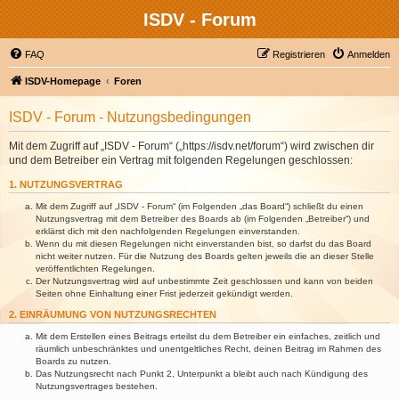
ISDV - Forum
FAQ
Registrieren
Anmelden
ISDV-Homepage
Foren
ISDV - Forum - Nutzungsbedingungen
Mit dem Zugriff auf „ISDV - Forum“ („https://isdv.net/forum“) wird zwischen dir
und dem Betreiber ein Vertrag mit folgenden Regelungen geschlossen:
1. NUTZUNGSVERTRAG
Mit dem Zugriff auf „ISDV - Forum“ (im Folgenden „das Board“) schließt du einen
Nutzungsvertrag mit dem Betreiber des Boards ab (im Folgenden „Betreiber“) und
erklärst dich mit den nachfolgenden Regelungen einverstanden.
Wenn du mit diesen Regelungen nicht einverstanden bist, so darfst du das Board
nicht weiter nutzen. Für die Nutzung des Boards gelten jeweils die an dieser Stelle
veröffentlichten Regelungen.
Der Nutzungsvertrag wird auf unbestimmte Zeit geschlossen und kann von beiden
Seiten ohne Einhaltung einer Frist jederzeit gekündigt werden.
2. EINRÄUMUNG VON NUTZUNGSRECHTEN
Mit dem Erstellen eines Beitrags erteilst du dem Betreiber ein einfaches, zeitlich und
räumlich unbeschränktes und unentgeltliches Recht, deinen Beitrag im Rahmen des
Boards zu nutzen.
Das Nutzungsrecht nach Punkt 2, Unterpunkt a bleibt auch nach Kündigung des
Nutzungsvertrages bestehen.