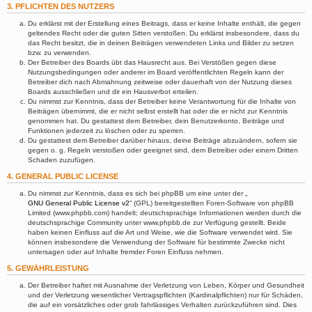
3. PFLICHTEN DES NUTZERS
Du erklärst mit der Erstellung eines Beitrags, dass er keine Inhalte enthält, die gegen
geltendes Recht oder die guten Sitten verstoßen. Du erklärst insbesondere, dass du
das Recht besitzt, die in deinen Beiträgen verwendeten Links und Bilder zu setzen
bzw. zu verwenden.
Der Betreiber des Boards übt das Hausrecht aus. Bei Verstößen gegen diese
Nutzungsbedingungen oder anderer im Board veröffentlichten Regeln kann der
Betreiber dich nach Abmahnung zeitweise oder dauerhaft von der Nutzung dieses
Boards ausschließen und dir ein Hausverbot erteilen.
Du nimmst zur Kenntnis, dass der Betreiber keine Verantwortung für die Inhalte von
Beiträgen übernimmt, die er nicht selbst erstellt hat oder die er nicht zur Kenntnis
genommen hat. Du gestattest dem Betreiber, dein Benutzerkonto, Beiträge und
Funktionen jederzeit zu löschen oder zu sperren.
Du gestattest dem Betreiber darüber hinaus, deine Beiträge abzuändern, sofern sie
gegen o. g. Regeln verstoßen oder geeignet sind, dem Betreiber oder einem Dritten
Schaden zuzufügen.
4. GENERAL PUBLIC LICENSE
Du nimmst zur Kenntnis, dass es sich bei phpBB um eine unter der „
GNU General Public License v2
“ (GPL) bereitgestellten Foren-Software von phpBB
Limited (www.phpbb.com) handelt; deutschsprachige Informationen werden durch die
deutschsprachige Community unter www.phpbb.de zur Verfügung gestellt. Beide
haben keinen Einfluss auf die Art und Weise, wie die Software verwendet wird. Sie
können insbesondere die Verwendung der Software für bestimmte Zwecke nicht
untersagen oder auf Inhalte fremder Foren Einfluss nehmen.
5. GEWÄHRLEISTUNG
Der Betreiber haftet mit Ausnahme der Verletzung von Leben, Körper und Gesundheit
und der Verletzung wesentlicher Vertragspflichten (Kardinalpflichten) nur für Schäden,
die auf ein vorsätzliches oder grob fahrlässiges Verhalten zurückzuführen sind. Dies