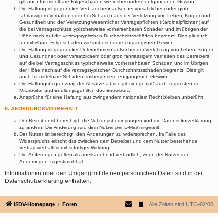
gilt auch für mittelbare Folgeschäden wie insbesondere entgangenen Gewinn.
Die Haftung ist gegenüber Verbrauchern außer bei vorsätzlichem oder grob
fahrlässigem Verhalten oder bei Schäden aus der Verletzung von Leben, Körper und
Gesundheit und der Verletzung wesentlicher Vertragspflichten (Kardinalpflichten) auf
die bei Vertragsschluss typischerweise vorhersehbaren Schäden und im übrigen der
Höhe nach auf die vertragstypischen Durchschnittsschäden begrenzt. Dies gilt auch
für mittelbare Folgeschäden wie insbesondere entgangenen Gewinn.
Die Haftung ist gegenüber Unternehmern außer bei der Verletzung von Leben, Körper
und Gesundheit oder vorsätzlichem oder grob fahrlässigem Verhalten des Betreibers
auf die bei Vertragsschluss typischerweise vorhersehbaren Schäden und im Übrigen
der Höhe nach auf die vertragstypischen Durchschnittsschäden begrenzt. Dies gilt
auch für mittelbare Schäden, insbesondere entgangenen Gewinn.
Die Haftungsbegrenzung der Absätze a bis c gilt sinngemäß auch zugunsten der
Mitarbeiter und Erfüllungsgehilfen des Betreibers.
Ansprüche für eine Haftung aus zwingendem nationalem Recht bleiben unberührt.
6. ÄNDERUNGSVORBEHALT
Der Betreiber ist berechtigt, die Nutzungsbedingungen und die Datenschutzerklärung
zu ändern. Die Änderung wird dem Nutzer per E-Mail mitgeteilt.
Der Nutzer ist berechtigt, den Änderungen zu widersprechen. Im Falle des
Widerspruchs erlischt das zwischen dem Betreiber und dem Nutzer bestehende
Vertragsverhältnis mit sofortiger Wirkung.
Die Änderungen gelten als anerkannt und verbindlich, wenn der Nutzer den
Änderungen zugestimmt hat.
Informationen über den Umgang mit deinen persönlichen Daten sind in der
Datenschutzerklärung enthalten.
ISDV-Homepage
Foren
Alle Zeiten sind
UTC+02:00