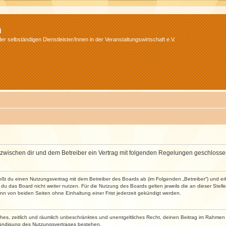
m
r selbständigen Dienstleister/Innen in der Veranstaltungswirtschaft e.V.
wird zwischen dir und dem Betreiber ein Vertrag mit folgenden Regelungen geschlosse
ließt du einen Nutzungsvertrag mit dem Betreiber des Boards ab (im Folgenden „Betreiber“) und 
du das Board nicht weiter nutzen. Für die Nutzung des Boards gelten jeweils die an dieser Stell
n von beiden Seiten ohne Einhaltung einer Frist jederzeit gekündigt werden.
faches, zeitlich und räumlich unbeschränktes und unentgeltliches Recht, deinen Beitrag im Rahme
Kündigung des Nutzungsvertrages bestehen.