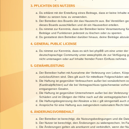
3. PFLICHTEN DES NUTZERS
Du erklärst mit der Erstellung eines Beitrags, dass er keine Inhalt
Bilder zu setzen bzw. zu verwenden.
Der Betreiber des Boards übt das Hausrecht aus. Bei Verstößen g
dieses Boards ausschließen und dir ein Hausverbot erteilen.
Du nimmst zur Kenntnis, dass der Betreiber keine Verantwortung für 
Beiträge und Funktionen jederzeit zu löschen oder zu sperren.
Du gestattest dem Betreiber darüber hinaus, deine Beiträge abzuä
4. GENERAL PUBLIC LICENSE
Du nimmst zur Kenntnis, dass es sich bei phpBB um eine unter der 
deutschsprachige Community unter www.phpbb.de zur Verfügung gest
nicht untersagen oder auf Inhalte fremder Foren Einfluss nehmen.
5. GEWÄHRLEISTUNG
Der Betreiber haftet mit Ausnahme der Verletzung von Leben, Körper
zurückzuführen sind. Dies gilt auch für mittelbare Folgeschäden 
Die Haftung ist gegenüber Verbrauchern außer bei vorsätzlichem o
(Kardinalpflichten) auf die bei Vertragsschluss typischerweise vo
entgangenen Gewinn.
Die Haftung ist gegenüber Unternehmern außer bei der Verletzung 
Schäden und im Übrigen der Höhe nach auf die vertragstypischen 
Die Haftungsbegrenzung der Absätze a bis c gilt sinngemäß auch zu
Ansprüche für eine Haftung aus zwingendem nationalem Recht blei
6. ÄNDERUNGSVORBEHALT
Der Betreiber ist berechtigt, die Nutzungsbedingungen und die Dat
Der Nutzer ist berechtigt, den Änderungen zu widersprechen. Im Fa
Die Änderungen gelten als anerkannt und verbindlich, wenn der N