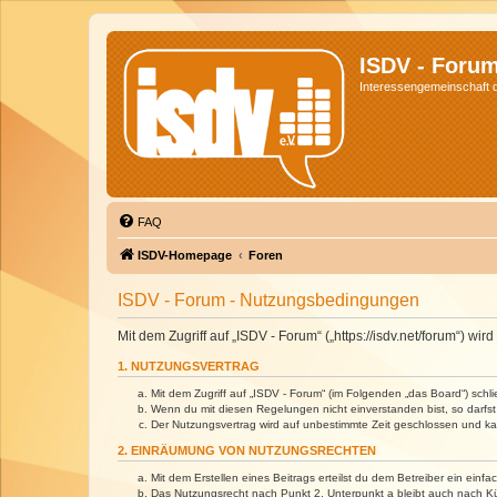
ISDV - Foru
Interessengemeinschaft de
FAQ
ISDV-Homepage
Foren
ISDV - Forum - Nutzungsbedingungen
Mit dem Zugriff auf „ISDV - Forum“ („https://isdv.net/forum“) 
1. NUTZUNGSVERTRAG
Mit dem Zugriff auf „ISDV - Forum“ (im Folgenden „das Board“) sch
Wenn du mit diesen Regelungen nicht einverstanden bist, so darfst 
Der Nutzungsvertrag wird auf unbestimmte Zeit geschlossen und kan
2. EINRÄUMUNG VON NUTZUNGSRECHTEN
Mit dem Erstellen eines Beitrags erteilst du dem Betreiber ein ein
Das Nutzungsrecht nach Punkt 2, Unterpunkt a bleibt auch nach 