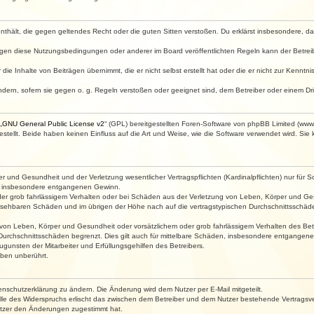
e enthält, die gegen geltendes Recht oder die guten Sitten verstoßen. Du erklärst insbesondere, 
egen diese Nutzungsbedingungen oder anderer im Board veröffentlichten Regeln kann der Betre
die Inhalte von Beiträgen übernimmt, die er nicht selbst erstellt hat oder die er nicht zur Kenn
ndern, sofern sie gegen o. g. Regeln verstoßen oder geeignet sind, dem Betreiber oder einem D
„
GNU General Public License v2
“ (GPL) bereitgestellten Foren-Software von phpBB Limited (ww
ellt. Beide haben keinen Einfluss auf die Art und Weise, wie die Software verwendet wird. Si
 und Gesundheit und der Verletzung wesentlicher Vertragspflichten (Kardinalpflichten) nur für Sc
wie insbesondere entgangenen Gewinn.
der grob fahrlässigem Verhalten oder bei Schäden aus der Verletzung von Leben, Körper und Ges
rhersehbaren Schäden und im übrigen der Höhe nach auf die vertragstypischen Durchschnittsschäde
von Leben, Körper und Gesundheit oder vorsätzlichem oder grob fahrlässigem Verhalten des Betr
Durchschnittsschäden begrenzt. Dies gilt auch für mittelbare Schäden, insbesondere entgangen
gunsten der Mitarbeiter und Erfüllungsgehilfen des Betreibers.
ben unberührt.
enschutzerklärung zu ändern. Die Änderung wird dem Nutzer per E-Mail mitgeteilt.
lle des Widerspruchs erlischt das zwischen dem Betreiber und dem Nutzer bestehende Vertragsverh
utzer den Änderungen zugestimmt hat.