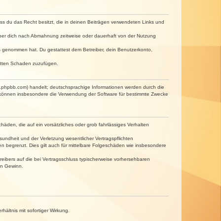
dass du das Recht besitzt, die in deinen Beiträgen verwendeten Links und
iber dich nach Abmahnung zeitweise oder dauerhaft von der Nutzung
tnis genommen hat. Du gestattest dem Betreiber, dein Benutzerkonto,
ritten Schaden zuzufügen.
w.phpbb.com) handelt; deutschsprachige Informationen werden durch die
e können insbesondere die Verwendung der Software für bestimmte Zwecke
häden, die auf ein vorsätzliches oder grob fahrlässiges Verhalten
undheit und der Verletzung wesentlicher Vertragspflichten
n begrenzt. Dies gilt auch für mittelbare Folgeschäden wie insbesondere
eibers auf die bei Vertragsschluss typischerweise vorhersehbaren
en Gewinn.
ältnis mit sofortiger Wirkung.