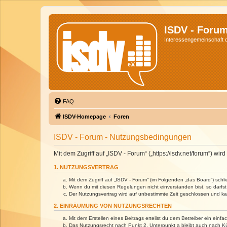
ISDV - Foru
Interessengemeinschaft de
FAQ
ISDV-Homepage
Foren
ISDV - Forum - Nutzungsbedingungen
Mit dem Zugriff auf „ISDV - Forum“ („https://isdv.net/forum“) 
1. NUTZUNGSVERTRAG
Mit dem Zugriff auf „ISDV - Forum“ (im Folgenden „das Board“) sch
Wenn du mit diesen Regelungen nicht einverstanden bist, so darfst 
Der Nutzungsvertrag wird auf unbestimmte Zeit geschlossen und kan
2. EINRÄUMUNG VON NUTZUNGSRECHTEN
Mit dem Erstellen eines Beitrags erteilst du dem Betreiber ein ein
Das Nutzungsrecht nach Punkt 2, Unterpunkt a bleibt auch nach 