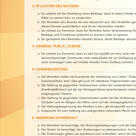
3. PFLICHTEN DES NUTZERS
Du erklärst mit der Erstellung eines Beitrags, dass er keine Inhalt
Bilder zu setzen bzw. zu verwenden.
Der Betreiber des Boards übt das Hausrecht aus. Bei Verstößen g
dieses Boards ausschließen und dir ein Hausverbot erteilen.
Du nimmst zur Kenntnis, dass der Betreiber keine Verantwortung für 
Beiträge und Funktionen jederzeit zu löschen oder zu sperren.
Du gestattest dem Betreiber darüber hinaus, deine Beiträge abzuä
4. GENERAL PUBLIC LICENSE
Du nimmst zur Kenntnis, dass es sich bei phpBB um eine unter der 
deutschsprachige Community unter www.phpbb.de zur Verfügung gest
nicht untersagen oder auf Inhalte fremder Foren Einfluss nehmen.
5. GEWÄHRLEISTUNG
Der Betreiber haftet mit Ausnahme der Verletzung von Leben, Körper
zurückzuführen sind. Dies gilt auch für mittelbare Folgeschäden 
Die Haftung ist gegenüber Verbrauchern außer bei vorsätzlichem o
(Kardinalpflichten) auf die bei Vertragsschluss typischerweise vo
entgangenen Gewinn.
Die Haftung ist gegenüber Unternehmern außer bei der Verletzung 
Schäden und im Übrigen der Höhe nach auf die vertragstypischen 
Die Haftungsbegrenzung der Absätze a bis c gilt sinngemäß auch zu
Ansprüche für eine Haftung aus zwingendem nationalem Recht blei
6. ÄNDERUNGSVORBEHALT
Der Betreiber ist berechtigt, die Nutzungsbedingungen und die Dat
Der Nutzer ist berechtigt, den Änderungen zu widersprechen. Im Fa
Die Änderungen gelten als anerkannt und verbindlich, wenn der N