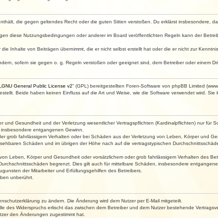
e enthält, die gegen geltendes Recht oder die guten Sitten verstoßen. Du erklärst insbesondere, 
egen diese Nutzungsbedingungen oder anderer im Board veröffentlichten Regeln kann der Betre
die Inhalte von Beiträgen übernimmt, die er nicht selbst erstellt hat oder die er nicht zur Kenn
ndern, sofern sie gegen o. g. Regeln verstoßen oder geeignet sind, dem Betreiber oder einem D
„
GNU General Public License v2
“ (GPL) bereitgestellten Foren-Software von phpBB Limited (ww
ellt. Beide haben keinen Einfluss auf die Art und Weise, wie die Software verwendet wird. Si
 und Gesundheit und der Verletzung wesentlicher Vertragspflichten (Kardinalpflichten) nur für Sc
wie insbesondere entgangenen Gewinn.
der grob fahrlässigem Verhalten oder bei Schäden aus der Verletzung von Leben, Körper und Ges
rhersehbaren Schäden und im übrigen der Höhe nach auf die vertragstypischen Durchschnittsschäde
von Leben, Körper und Gesundheit oder vorsätzlichem oder grob fahrlässigem Verhalten des Betr
Durchschnittsschäden begrenzt. Dies gilt auch für mittelbare Schäden, insbesondere entgangen
gunsten der Mitarbeiter und Erfüllungsgehilfen des Betreibers.
ben unberührt.
enschutzerklärung zu ändern. Die Änderung wird dem Nutzer per E-Mail mitgeteilt.
lle des Widerspruchs erlischt das zwischen dem Betreiber und dem Nutzer bestehende Vertragsverh
utzer den Änderungen zugestimmt hat.