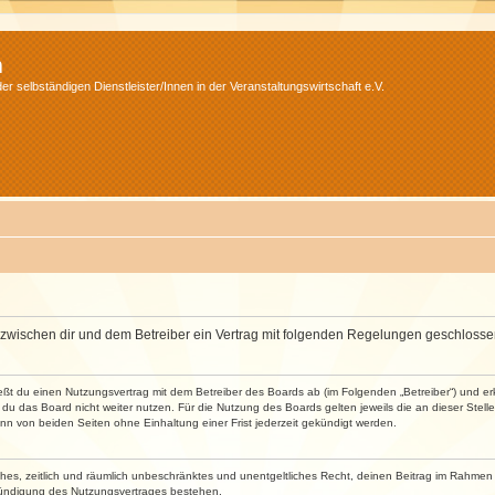
m
r selbständigen Dienstleister/Innen in der Veranstaltungswirtschaft e.V.
wird zwischen dir und dem Betreiber ein Vertrag mit folgenden Regelungen geschlosse
ließt du einen Nutzungsvertrag mit dem Betreiber des Boards ab (im Folgenden „Betreiber“) und 
du das Board nicht weiter nutzen. Für die Nutzung des Boards gelten jeweils die an dieser Stell
n von beiden Seiten ohne Einhaltung einer Frist jederzeit gekündigt werden.
faches, zeitlich und räumlich unbeschränktes und unentgeltliches Recht, deinen Beitrag im Rahme
Kündigung des Nutzungsvertrages bestehen.