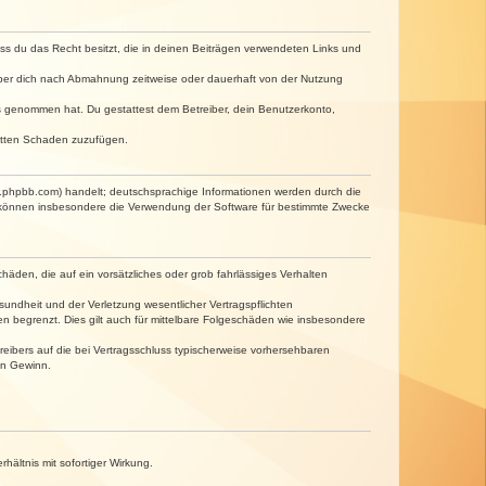
dass du das Recht besitzt, die in deinen Beiträgen verwendeten Links und
iber dich nach Abmahnung zeitweise oder dauerhaft von der Nutzung
tnis genommen hat. Du gestattest dem Betreiber, dein Benutzerkonto,
ritten Schaden zuzufügen.
w.phpbb.com) handelt; deutschsprachige Informationen werden durch die
e können insbesondere die Verwendung der Software für bestimmte Zwecke
häden, die auf ein vorsätzliches oder grob fahrlässiges Verhalten
undheit und der Verletzung wesentlicher Vertragspflichten
n begrenzt. Dies gilt auch für mittelbare Folgeschäden wie insbesondere
eibers auf die bei Vertragsschluss typischerweise vorhersehbaren
en Gewinn.
ältnis mit sofortiger Wirkung.