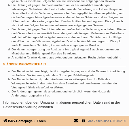
gilt auch für mittelbare Folgeschäden wie insbesondere entgangenen Gewinn.
Die Haftung ist gegenüber Verbrauchern außer bei vorsätzlichem oder grob
fahrlässigem Verhalten oder bei Schäden aus der Verletzung von Leben, Körper und
Gesundheit und der Verletzung wesentlicher Vertragspflichten (Kardinalpflichten) auf
die bei Vertragsschluss typischerweise vorhersehbaren Schäden und im übrigen der
Höhe nach auf die vertragstypischen Durchschnittsschäden begrenzt. Dies gilt auch
für mittelbare Folgeschäden wie insbesondere entgangenen Gewinn.
Die Haftung ist gegenüber Unternehmern außer bei der Verletzung von Leben, Körper
und Gesundheit oder vorsätzlichem oder grob fahrlässigem Verhalten des Betreibers
auf die bei Vertragsschluss typischerweise vorhersehbaren Schäden und im Übrigen
der Höhe nach auf die vertragstypischen Durchschnittsschäden begrenzt. Dies gilt
auch für mittelbare Schäden, insbesondere entgangenen Gewinn.
Die Haftungsbegrenzung der Absätze a bis c gilt sinngemäß auch zugunsten der
Mitarbeiter und Erfüllungsgehilfen des Betreibers.
Ansprüche für eine Haftung aus zwingendem nationalem Recht bleiben unberührt.
6. ÄNDERUNGSVORBEHALT
Der Betreiber ist berechtigt, die Nutzungsbedingungen und die Datenschutzerklärung
zu ändern. Die Änderung wird dem Nutzer per E-Mail mitgeteilt.
Der Nutzer ist berechtigt, den Änderungen zu widersprechen. Im Falle des
Widerspruchs erlischt das zwischen dem Betreiber und dem Nutzer bestehende
Vertragsverhältnis mit sofortiger Wirkung.
Die Änderungen gelten als anerkannt und verbindlich, wenn der Nutzer den
Änderungen zugestimmt hat.
Informationen über den Umgang mit deinen persönlichen Daten sind in der
Datenschutzerklärung enthalten.
ISDV-Homepage
Foren
Alle Zeiten sind
UTC+02:00