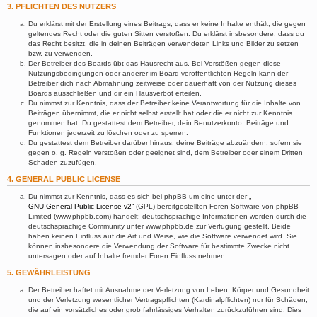
3. PFLICHTEN DES NUTZERS
Du erklärst mit der Erstellung eines Beitrags, dass er keine Inhalte enthält, die gegen
geltendes Recht oder die guten Sitten verstoßen. Du erklärst insbesondere, dass du
das Recht besitzt, die in deinen Beiträgen verwendeten Links und Bilder zu setzen
bzw. zu verwenden.
Der Betreiber des Boards übt das Hausrecht aus. Bei Verstößen gegen diese
Nutzungsbedingungen oder anderer im Board veröffentlichten Regeln kann der
Betreiber dich nach Abmahnung zeitweise oder dauerhaft von der Nutzung dieses
Boards ausschließen und dir ein Hausverbot erteilen.
Du nimmst zur Kenntnis, dass der Betreiber keine Verantwortung für die Inhalte von
Beiträgen übernimmt, die er nicht selbst erstellt hat oder die er nicht zur Kenntnis
genommen hat. Du gestattest dem Betreiber, dein Benutzerkonto, Beiträge und
Funktionen jederzeit zu löschen oder zu sperren.
Du gestattest dem Betreiber darüber hinaus, deine Beiträge abzuändern, sofern sie
gegen o. g. Regeln verstoßen oder geeignet sind, dem Betreiber oder einem Dritten
Schaden zuzufügen.
4. GENERAL PUBLIC LICENSE
Du nimmst zur Kenntnis, dass es sich bei phpBB um eine unter der „
GNU General Public License v2
“ (GPL) bereitgestellten Foren-Software von phpBB
Limited (www.phpbb.com) handelt; deutschsprachige Informationen werden durch die
deutschsprachige Community unter www.phpbb.de zur Verfügung gestellt. Beide
haben keinen Einfluss auf die Art und Weise, wie die Software verwendet wird. Sie
können insbesondere die Verwendung der Software für bestimmte Zwecke nicht
untersagen oder auf Inhalte fremder Foren Einfluss nehmen.
5. GEWÄHRLEISTUNG
Der Betreiber haftet mit Ausnahme der Verletzung von Leben, Körper und Gesundheit
und der Verletzung wesentlicher Vertragspflichten (Kardinalpflichten) nur für Schäden,
die auf ein vorsätzliches oder grob fahrlässiges Verhalten zurückzuführen sind. Dies