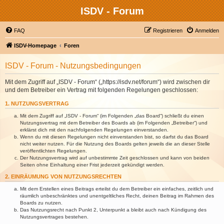
ISDV - Forum
FAQ
Registrieren
Anmelden
ISDV-Homepage
Foren
ISDV - Forum - Nutzungsbedingungen
Mit dem Zugriff auf „ISDV - Forum“ („https://isdv.net/forum“) wird zwischen dir
und dem Betreiber ein Vertrag mit folgenden Regelungen geschlossen:
1. NUTZUNGSVERTRAG
Mit dem Zugriff auf „ISDV - Forum“ (im Folgenden „das Board“) schließt du einen
Nutzungsvertrag mit dem Betreiber des Boards ab (im Folgenden „Betreiber“) und
erklärst dich mit den nachfolgenden Regelungen einverstanden.
Wenn du mit diesen Regelungen nicht einverstanden bist, so darfst du das Board
nicht weiter nutzen. Für die Nutzung des Boards gelten jeweils die an dieser Stelle
veröffentlichten Regelungen.
Der Nutzungsvertrag wird auf unbestimmte Zeit geschlossen und kann von beiden
Seiten ohne Einhaltung einer Frist jederzeit gekündigt werden.
2. EINRÄUMUNG VON NUTZUNGSRECHTEN
Mit dem Erstellen eines Beitrags erteilst du dem Betreiber ein einfaches, zeitlich und
räumlich unbeschränktes und unentgeltliches Recht, deinen Beitrag im Rahmen des
Boards zu nutzen.
Das Nutzungsrecht nach Punkt 2, Unterpunkt a bleibt auch nach Kündigung des
Nutzungsvertrages bestehen.