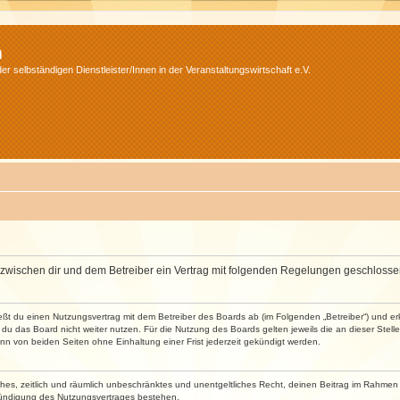
m
r selbständigen Dienstleister/Innen in der Veranstaltungswirtschaft e.V.
wird zwischen dir und dem Betreiber ein Vertrag mit folgenden Regelungen geschlosse
ließt du einen Nutzungsvertrag mit dem Betreiber des Boards ab (im Folgenden „Betreiber“) und 
du das Board nicht weiter nutzen. Für die Nutzung des Boards gelten jeweils die an dieser Stell
n von beiden Seiten ohne Einhaltung einer Frist jederzeit gekündigt werden.
faches, zeitlich und räumlich unbeschränktes und unentgeltliches Recht, deinen Beitrag im Rahme
Kündigung des Nutzungsvertrages bestehen.