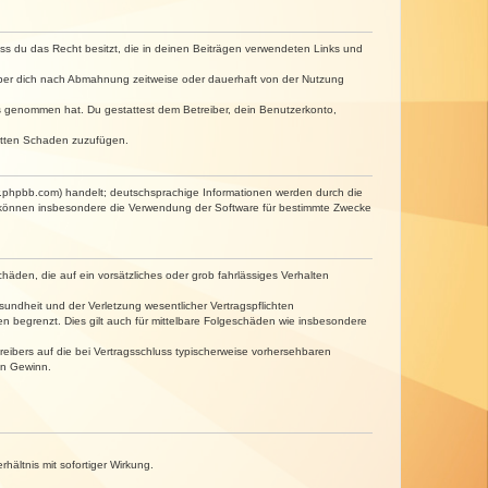
dass du das Recht besitzt, die in deinen Beiträgen verwendeten Links und
iber dich nach Abmahnung zeitweise oder dauerhaft von der Nutzung
tnis genommen hat. Du gestattest dem Betreiber, dein Benutzerkonto,
ritten Schaden zuzufügen.
w.phpbb.com) handelt; deutschsprachige Informationen werden durch die
e können insbesondere die Verwendung der Software für bestimmte Zwecke
häden, die auf ein vorsätzliches oder grob fahrlässiges Verhalten
undheit und der Verletzung wesentlicher Vertragspflichten
n begrenzt. Dies gilt auch für mittelbare Folgeschäden wie insbesondere
eibers auf die bei Vertragsschluss typischerweise vorhersehbaren
en Gewinn.
ältnis mit sofortiger Wirkung.