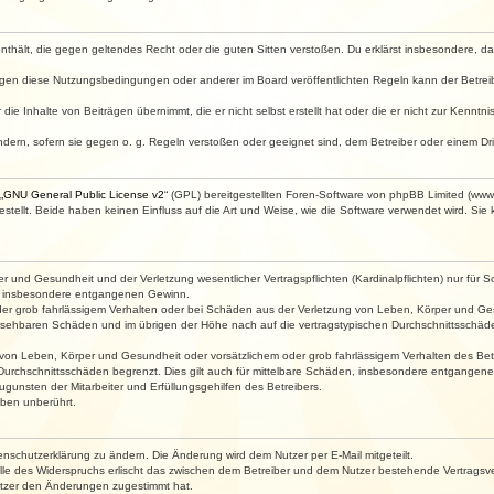
e enthält, die gegen geltendes Recht oder die guten Sitten verstoßen. Du erklärst insbesondere, 
egen diese Nutzungsbedingungen oder anderer im Board veröffentlichten Regeln kann der Betre
die Inhalte von Beiträgen übernimmt, die er nicht selbst erstellt hat oder die er nicht zur Kenn
ndern, sofern sie gegen o. g. Regeln verstoßen oder geeignet sind, dem Betreiber oder einem D
„
GNU General Public License v2
“ (GPL) bereitgestellten Foren-Software von phpBB Limited (ww
ellt. Beide haben keinen Einfluss auf die Art und Weise, wie die Software verwendet wird. Si
 und Gesundheit und der Verletzung wesentlicher Vertragspflichten (Kardinalpflichten) nur für Sc
wie insbesondere entgangenen Gewinn.
der grob fahrlässigem Verhalten oder bei Schäden aus der Verletzung von Leben, Körper und Ges
rhersehbaren Schäden und im übrigen der Höhe nach auf die vertragstypischen Durchschnittsschäde
von Leben, Körper und Gesundheit oder vorsätzlichem oder grob fahrlässigem Verhalten des Betr
Durchschnittsschäden begrenzt. Dies gilt auch für mittelbare Schäden, insbesondere entgangen
gunsten der Mitarbeiter und Erfüllungsgehilfen des Betreibers.
ben unberührt.
enschutzerklärung zu ändern. Die Änderung wird dem Nutzer per E-Mail mitgeteilt.
lle des Widerspruchs erlischt das zwischen dem Betreiber und dem Nutzer bestehende Vertragsverh
utzer den Änderungen zugestimmt hat.