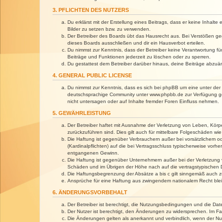
3. PFLICHTEN DES NUTZERS
Du erklärst mit der Erstellung eines Beitrags, dass er keine Inhalt
Bilder zu setzen bzw. zu verwenden.
Der Betreiber des Boards übt das Hausrecht aus. Bei Verstößen g
dieses Boards ausschließen und dir ein Hausverbot erteilen.
Du nimmst zur Kenntnis, dass der Betreiber keine Verantwortung für 
Beiträge und Funktionen jederzeit zu löschen oder zu sperren.
Du gestattest dem Betreiber darüber hinaus, deine Beiträge abzuä
4. GENERAL PUBLIC LICENSE
Du nimmst zur Kenntnis, dass es sich bei phpBB um eine unter der 
deutschsprachige Community unter www.phpbb.de zur Verfügung gest
nicht untersagen oder auf Inhalte fremder Foren Einfluss nehmen.
5. GEWÄHRLEISTUNG
Der Betreiber haftet mit Ausnahme der Verletzung von Leben, Körper
zurückzuführen sind. Dies gilt auch für mittelbare Folgeschäden 
Die Haftung ist gegenüber Verbrauchern außer bei vorsätzlichem o
(Kardinalpflichten) auf die bei Vertragsschluss typischerweise vo
entgangenen Gewinn.
Die Haftung ist gegenüber Unternehmern außer bei der Verletzung 
Schäden und im Übrigen der Höhe nach auf die vertragstypischen 
Die Haftungsbegrenzung der Absätze a bis c gilt sinngemäß auch zu
Ansprüche für eine Haftung aus zwingendem nationalem Recht blei
6. ÄNDERUNGSVORBEHALT
Der Betreiber ist berechtigt, die Nutzungsbedingungen und die Dat
Der Nutzer ist berechtigt, den Änderungen zu widersprechen. Im Fa
Die Änderungen gelten als anerkannt und verbindlich, wenn der N