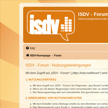
ISDV - Foru
Interessengemeinschaft de
FAQ
ISDV-Homepage
Foren
ISDV - Forum - Nutzungsbedingungen
Mit dem Zugriff auf „ISDV - Forum“ („https://isdv.net/forum“) 
1. NUTZUNGSVERTRAG
Mit dem Zugriff auf „ISDV - Forum“ (im Folgenden „das Board“) sch
Wenn du mit diesen Regelungen nicht einverstanden bist, so darfst 
Der Nutzungsvertrag wird auf unbestimmte Zeit geschlossen und kan
2. EINRÄUMUNG VON NUTZUNGSRECHTEN
Mit dem Erstellen eines Beitrags erteilst du dem Betreiber ein ein
Das Nutzungsrecht nach Punkt 2, Unterpunkt a bleibt auch nach 