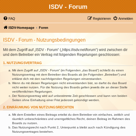
ISDV - Forum
FAQ
Registrieren
Anmelden
ISDV-Homepage
Foren
ISDV - Forum - Nutzungsbedingungen
Mit dem Zugriff auf „ISDV - Forum“ („https://isdv.net/forum“) wird zwischen dir
und dem Betreiber ein Vertrag mit folgenden Regelungen geschlossen:
1. NUTZUNGSVERTRAG
Mit dem Zugriff auf „ISDV - Forum“ (im Folgenden „das Board“) schließt du einen
Nutzungsvertrag mit dem Betreiber des Boards ab (im Folgenden „Betreiber“) und
erklärst dich mit den nachfolgenden Regelungen einverstanden.
Wenn du mit diesen Regelungen nicht einverstanden bist, so darfst du das Board
nicht weiter nutzen. Für die Nutzung des Boards gelten jeweils die an dieser Stelle
veröffentlichten Regelungen.
Der Nutzungsvertrag wird auf unbestimmte Zeit geschlossen und kann von beiden
Seiten ohne Einhaltung einer Frist jederzeit gekündigt werden.
2. EINRÄUMUNG VON NUTZUNGSRECHTEN
Mit dem Erstellen eines Beitrags erteilst du dem Betreiber ein einfaches, zeitlich und
räumlich unbeschränktes und unentgeltliches Recht, deinen Beitrag im Rahmen des
Boards zu nutzen.
Das Nutzungsrecht nach Punkt 2, Unterpunkt a bleibt auch nach Kündigung des
Nutzungsvertrages bestehen.