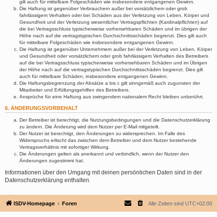
gilt auch für mittelbare Folgeschäden wie insbesondere entgangenen Gewinn.
Die Haftung ist gegenüber Verbrauchern außer bei vorsätzlichem oder grob
fahrlässigem Verhalten oder bei Schäden aus der Verletzung von Leben, Körper und
Gesundheit und der Verletzung wesentlicher Vertragspflichten (Kardinalpflichten) auf
die bei Vertragsschluss typischerweise vorhersehbaren Schäden und im übrigen der
Höhe nach auf die vertragstypischen Durchschnittsschäden begrenzt. Dies gilt auch
für mittelbare Folgeschäden wie insbesondere entgangenen Gewinn.
Die Haftung ist gegenüber Unternehmern außer bei der Verletzung von Leben, Körper
und Gesundheit oder vorsätzlichem oder grob fahrlässigem Verhalten des Betreibers
auf die bei Vertragsschluss typischerweise vorhersehbaren Schäden und im Übrigen
der Höhe nach auf die vertragstypischen Durchschnittsschäden begrenzt. Dies gilt
auch für mittelbare Schäden, insbesondere entgangenen Gewinn.
Die Haftungsbegrenzung der Absätze a bis c gilt sinngemäß auch zugunsten der
Mitarbeiter und Erfüllungsgehilfen des Betreibers.
Ansprüche für eine Haftung aus zwingendem nationalem Recht bleiben unberührt.
6. ÄNDERUNGSVORBEHALT
Der Betreiber ist berechtigt, die Nutzungsbedingungen und die Datenschutzerklärung
zu ändern. Die Änderung wird dem Nutzer per E-Mail mitgeteilt.
Der Nutzer ist berechtigt, den Änderungen zu widersprechen. Im Falle des
Widerspruchs erlischt das zwischen dem Betreiber und dem Nutzer bestehende
Vertragsverhältnis mit sofortiger Wirkung.
Die Änderungen gelten als anerkannt und verbindlich, wenn der Nutzer den
Änderungen zugestimmt hat.
Informationen über den Umgang mit deinen persönlichen Daten sind in der
Datenschutzerklärung enthalten.
ISDV-Homepage
Foren
Alle Zeiten sind
UTC+02:00