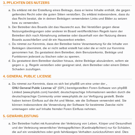
3. PFLICHTEN DES NUTZERS
Du erklärst mit der Erstellung eines Beitrags, dass er keine Inhalte enthält, die gegen
geltendes Recht oder die guten Sitten verstoßen. Du erklärst insbesondere, dass du
das Recht besitzt, die in deinen Beiträgen verwendeten Links und Bilder zu setzen
bzw. zu verwenden.
Der Betreiber des Boards übt das Hausrecht aus. Bei Verstößen gegen diese
Nutzungsbedingungen oder anderer im Board veröffentlichten Regeln kann der
Betreiber dich nach Abmahnung zeitweise oder dauerhaft von der Nutzung dieses
Boards ausschließen und dir ein Hausverbot erteilen.
Du nimmst zur Kenntnis, dass der Betreiber keine Verantwortung für die Inhalte von
Beiträgen übernimmt, die er nicht selbst erstellt hat oder die er nicht zur Kenntnis
genommen hat. Du gestattest dem Betreiber, dein Benutzerkonto, Beiträge und
Funktionen jederzeit zu löschen oder zu sperren.
Du gestattest dem Betreiber darüber hinaus, deine Beiträge abzuändern, sofern sie
gegen o. g. Regeln verstoßen oder geeignet sind, dem Betreiber oder einem Dritten
Schaden zuzufügen.
4. GENERAL PUBLIC LICENSE
Du nimmst zur Kenntnis, dass es sich bei phpBB um eine unter der „
GNU General Public License v2
“ (GPL) bereitgestellten Foren-Software von phpBB
Limited (www.phpbb.com) handelt; deutschsprachige Informationen werden durch die
deutschsprachige Community unter www.phpbb.de zur Verfügung gestellt. Beide
haben keinen Einfluss auf die Art und Weise, wie die Software verwendet wird. Sie
können insbesondere die Verwendung der Software für bestimmte Zwecke nicht
untersagen oder auf Inhalte fremder Foren Einfluss nehmen.
5. GEWÄHRLEISTUNG
Der Betreiber haftet mit Ausnahme der Verletzung von Leben, Körper und Gesundheit
und der Verletzung wesentlicher Vertragspflichten (Kardinalpflichten) nur für Schäden,
die auf ein vorsätzliches oder grob fahrlässiges Verhalten zurückzuführen sind. Dies