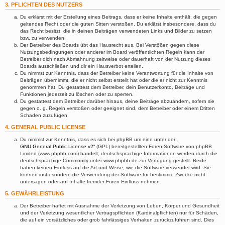
3. PFLICHTEN DES NUTZERS
Du erklärst mit der Erstellung eines Beitrags, dass er keine Inhalte enthält, die gegen
geltendes Recht oder die guten Sitten verstoßen. Du erklärst insbesondere, dass du
das Recht besitzt, die in deinen Beiträgen verwendeten Links und Bilder zu setzen
bzw. zu verwenden.
Der Betreiber des Boards übt das Hausrecht aus. Bei Verstößen gegen diese
Nutzungsbedingungen oder anderer im Board veröffentlichten Regeln kann der
Betreiber dich nach Abmahnung zeitweise oder dauerhaft von der Nutzung dieses
Boards ausschließen und dir ein Hausverbot erteilen.
Du nimmst zur Kenntnis, dass der Betreiber keine Verantwortung für die Inhalte von
Beiträgen übernimmt, die er nicht selbst erstellt hat oder die er nicht zur Kenntnis
genommen hat. Du gestattest dem Betreiber, dein Benutzerkonto, Beiträge und
Funktionen jederzeit zu löschen oder zu sperren.
Du gestattest dem Betreiber darüber hinaus, deine Beiträge abzuändern, sofern sie
gegen o. g. Regeln verstoßen oder geeignet sind, dem Betreiber oder einem Dritten
Schaden zuzufügen.
4. GENERAL PUBLIC LICENSE
Du nimmst zur Kenntnis, dass es sich bei phpBB um eine unter der „
GNU General Public License v2
“ (GPL) bereitgestellten Foren-Software von phpBB
Limited (www.phpbb.com) handelt; deutschsprachige Informationen werden durch die
deutschsprachige Community unter www.phpbb.de zur Verfügung gestellt. Beide
haben keinen Einfluss auf die Art und Weise, wie die Software verwendet wird. Sie
können insbesondere die Verwendung der Software für bestimmte Zwecke nicht
untersagen oder auf Inhalte fremder Foren Einfluss nehmen.
5. GEWÄHRLEISTUNG
Der Betreiber haftet mit Ausnahme der Verletzung von Leben, Körper und Gesundheit
und der Verletzung wesentlicher Vertragspflichten (Kardinalpflichten) nur für Schäden,
die auf ein vorsätzliches oder grob fahrlässiges Verhalten zurückzuführen sind. Dies