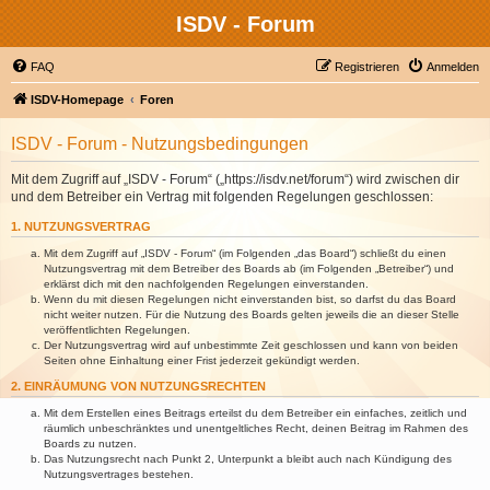
ISDV - Forum
FAQ
Registrieren
Anmelden
ISDV-Homepage
Foren
ISDV - Forum - Nutzungsbedingungen
Mit dem Zugriff auf „ISDV - Forum“ („https://isdv.net/forum“) wird zwischen dir
und dem Betreiber ein Vertrag mit folgenden Regelungen geschlossen:
1. NUTZUNGSVERTRAG
Mit dem Zugriff auf „ISDV - Forum“ (im Folgenden „das Board“) schließt du einen
Nutzungsvertrag mit dem Betreiber des Boards ab (im Folgenden „Betreiber“) und
erklärst dich mit den nachfolgenden Regelungen einverstanden.
Wenn du mit diesen Regelungen nicht einverstanden bist, so darfst du das Board
nicht weiter nutzen. Für die Nutzung des Boards gelten jeweils die an dieser Stelle
veröffentlichten Regelungen.
Der Nutzungsvertrag wird auf unbestimmte Zeit geschlossen und kann von beiden
Seiten ohne Einhaltung einer Frist jederzeit gekündigt werden.
2. EINRÄUMUNG VON NUTZUNGSRECHTEN
Mit dem Erstellen eines Beitrags erteilst du dem Betreiber ein einfaches, zeitlich und
räumlich unbeschränktes und unentgeltliches Recht, deinen Beitrag im Rahmen des
Boards zu nutzen.
Das Nutzungsrecht nach Punkt 2, Unterpunkt a bleibt auch nach Kündigung des
Nutzungsvertrages bestehen.