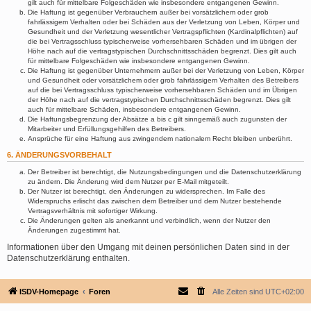
gilt auch für mittelbare Folgeschäden wie insbesondere entgangenen Gewinn.
Die Haftung ist gegenüber Verbrauchern außer bei vorsätzlichem oder grob
fahrlässigem Verhalten oder bei Schäden aus der Verletzung von Leben, Körper und
Gesundheit und der Verletzung wesentlicher Vertragspflichten (Kardinalpflichten) auf
die bei Vertragsschluss typischerweise vorhersehbaren Schäden und im übrigen der
Höhe nach auf die vertragstypischen Durchschnittsschäden begrenzt. Dies gilt auch
für mittelbare Folgeschäden wie insbesondere entgangenen Gewinn.
Die Haftung ist gegenüber Unternehmern außer bei der Verletzung von Leben, Körper
und Gesundheit oder vorsätzlichem oder grob fahrlässigem Verhalten des Betreibers
auf die bei Vertragsschluss typischerweise vorhersehbaren Schäden und im Übrigen
der Höhe nach auf die vertragstypischen Durchschnittsschäden begrenzt. Dies gilt
auch für mittelbare Schäden, insbesondere entgangenen Gewinn.
Die Haftungsbegrenzung der Absätze a bis c gilt sinngemäß auch zugunsten der
Mitarbeiter und Erfüllungsgehilfen des Betreibers.
Ansprüche für eine Haftung aus zwingendem nationalem Recht bleiben unberührt.
6. ÄNDERUNGSVORBEHALT
Der Betreiber ist berechtigt, die Nutzungsbedingungen und die Datenschutzerklärung
zu ändern. Die Änderung wird dem Nutzer per E-Mail mitgeteilt.
Der Nutzer ist berechtigt, den Änderungen zu widersprechen. Im Falle des
Widerspruchs erlischt das zwischen dem Betreiber und dem Nutzer bestehende
Vertragsverhältnis mit sofortiger Wirkung.
Die Änderungen gelten als anerkannt und verbindlich, wenn der Nutzer den
Änderungen zugestimmt hat.
Informationen über den Umgang mit deinen persönlichen Daten sind in der
Datenschutzerklärung enthalten.
ISDV-Homepage
Foren
Alle Zeiten sind
UTC+02:00