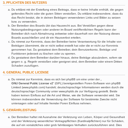
3. PFLICHTEN DES NUTZERS
Du erklärst mit der Erstellung eines Beitrags, dass er keine Inhalte enthält, die gegen
geltendes Recht oder die guten Sitten verstoßen. Du erklärst insbesondere, dass du
das Recht besitzt, die in deinen Beiträgen verwendeten Links und Bilder zu setzen
bzw. zu verwenden.
Der Betreiber des Boards übt das Hausrecht aus. Bei Verstößen gegen diese
Nutzungsbedingungen oder anderer im Board veröffentlichten Regeln kann der
Betreiber dich nach Abmahnung zeitweise oder dauerhaft von der Nutzung dieses
Boards ausschließen und dir ein Hausverbot erteilen.
Du nimmst zur Kenntnis, dass der Betreiber keine Verantwortung für die Inhalte von
Beiträgen übernimmt, die er nicht selbst erstellt hat oder die er nicht zur Kenntnis
genommen hat. Du gestattest dem Betreiber, dein Benutzerkonto, Beiträge und
Funktionen jederzeit zu löschen oder zu sperren.
Du gestattest dem Betreiber darüber hinaus, deine Beiträge abzuändern, sofern sie
gegen o. g. Regeln verstoßen oder geeignet sind, dem Betreiber oder einem Dritten
Schaden zuzufügen.
4. GENERAL PUBLIC LICENSE
Du nimmst zur Kenntnis, dass es sich bei phpBB um eine unter der „
GNU General Public License v2
“ (GPL) bereitgestellten Foren-Software von phpBB
Limited (www.phpbb.com) handelt; deutschsprachige Informationen werden durch die
deutschsprachige Community unter www.phpbb.de zur Verfügung gestellt. Beide
haben keinen Einfluss auf die Art und Weise, wie die Software verwendet wird. Sie
können insbesondere die Verwendung der Software für bestimmte Zwecke nicht
untersagen oder auf Inhalte fremder Foren Einfluss nehmen.
5. GEWÄHRLEISTUNG
Der Betreiber haftet mit Ausnahme der Verletzung von Leben, Körper und Gesundheit
und der Verletzung wesentlicher Vertragspflichten (Kardinalpflichten) nur für Schäden,
die auf ein vorsätzliches oder grob fahrlässiges Verhalten zurückzuführen sind. Dies