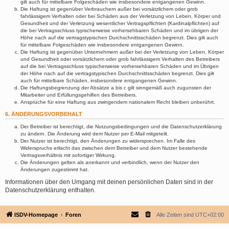
gilt auch für mittelbare Folgeschäden wie insbesondere entgangenen Gewinn.
Die Haftung ist gegenüber Verbrauchern außer bei vorsätzlichem oder grob
fahrlässigem Verhalten oder bei Schäden aus der Verletzung von Leben, Körper und
Gesundheit und der Verletzung wesentlicher Vertragspflichten (Kardinalpflichten) auf
die bei Vertragsschluss typischerweise vorhersehbaren Schäden und im übrigen der
Höhe nach auf die vertragstypischen Durchschnittsschäden begrenzt. Dies gilt auch
für mittelbare Folgeschäden wie insbesondere entgangenen Gewinn.
Die Haftung ist gegenüber Unternehmern außer bei der Verletzung von Leben, Körper
und Gesundheit oder vorsätzlichem oder grob fahrlässigem Verhalten des Betreibers
auf die bei Vertragsschluss typischerweise vorhersehbaren Schäden und im Übrigen
der Höhe nach auf die vertragstypischen Durchschnittsschäden begrenzt. Dies gilt
auch für mittelbare Schäden, insbesondere entgangenen Gewinn.
Die Haftungsbegrenzung der Absätze a bis c gilt sinngemäß auch zugunsten der
Mitarbeiter und Erfüllungsgehilfen des Betreibers.
Ansprüche für eine Haftung aus zwingendem nationalem Recht bleiben unberührt.
6. ÄNDERUNGSVORBEHALT
Der Betreiber ist berechtigt, die Nutzungsbedingungen und die Datenschutzerklärung
zu ändern. Die Änderung wird dem Nutzer per E-Mail mitgeteilt.
Der Nutzer ist berechtigt, den Änderungen zu widersprechen. Im Falle des
Widerspruchs erlischt das zwischen dem Betreiber und dem Nutzer bestehende
Vertragsverhältnis mit sofortiger Wirkung.
Die Änderungen gelten als anerkannt und verbindlich, wenn der Nutzer den
Änderungen zugestimmt hat.
Informationen über den Umgang mit deinen persönlichen Daten sind in der
Datenschutzerklärung enthalten.
ISDV-Homepage
Foren
Alle Zeiten sind
UTC+02:00