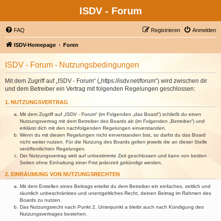
ISDV - Forum
FAQ
Registrieren
Anmelden
ISDV-Homepage
Foren
ISDV - Forum - Nutzungsbedingungen
Mit dem Zugriff auf „ISDV - Forum“ („https://isdv.net/forum“) wird zwischen dir
und dem Betreiber ein Vertrag mit folgenden Regelungen geschlossen:
1. NUTZUNGSVERTRAG
Mit dem Zugriff auf „ISDV - Forum“ (im Folgenden „das Board“) schließt du einen
Nutzungsvertrag mit dem Betreiber des Boards ab (im Folgenden „Betreiber“) und
erklärst dich mit den nachfolgenden Regelungen einverstanden.
Wenn du mit diesen Regelungen nicht einverstanden bist, so darfst du das Board
nicht weiter nutzen. Für die Nutzung des Boards gelten jeweils die an dieser Stelle
veröffentlichten Regelungen.
Der Nutzungsvertrag wird auf unbestimmte Zeit geschlossen und kann von beiden
Seiten ohne Einhaltung einer Frist jederzeit gekündigt werden.
2. EINRÄUMUNG VON NUTZUNGSRECHTEN
Mit dem Erstellen eines Beitrags erteilst du dem Betreiber ein einfaches, zeitlich und
räumlich unbeschränktes und unentgeltliches Recht, deinen Beitrag im Rahmen des
Boards zu nutzen.
Das Nutzungsrecht nach Punkt 2, Unterpunkt a bleibt auch nach Kündigung des
Nutzungsvertrages bestehen.