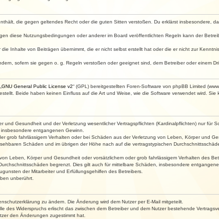
e enthält, die gegen geltendes Recht oder die guten Sitten verstoßen. Du erklärst insbesondere, 
egen diese Nutzungsbedingungen oder anderer im Board veröffentlichten Regeln kann der Betre
die Inhalte von Beiträgen übernimmt, die er nicht selbst erstellt hat oder die er nicht zur Kenn
ndern, sofern sie gegen o. g. Regeln verstoßen oder geeignet sind, dem Betreiber oder einem D
„
GNU General Public License v2
“ (GPL) bereitgestellten Foren-Software von phpBB Limited (ww
ellt. Beide haben keinen Einfluss auf die Art und Weise, wie die Software verwendet wird. Si
 und Gesundheit und der Verletzung wesentlicher Vertragspflichten (Kardinalpflichten) nur für Sc
wie insbesondere entgangenen Gewinn.
der grob fahrlässigem Verhalten oder bei Schäden aus der Verletzung von Leben, Körper und Ges
rhersehbaren Schäden und im übrigen der Höhe nach auf die vertragstypischen Durchschnittsschäde
von Leben, Körper und Gesundheit oder vorsätzlichem oder grob fahrlässigem Verhalten des Betr
Durchschnittsschäden begrenzt. Dies gilt auch für mittelbare Schäden, insbesondere entgangen
gunsten der Mitarbeiter und Erfüllungsgehilfen des Betreibers.
ben unberührt.
enschutzerklärung zu ändern. Die Änderung wird dem Nutzer per E-Mail mitgeteilt.
lle des Widerspruchs erlischt das zwischen dem Betreiber und dem Nutzer bestehende Vertragsverh
utzer den Änderungen zugestimmt hat.