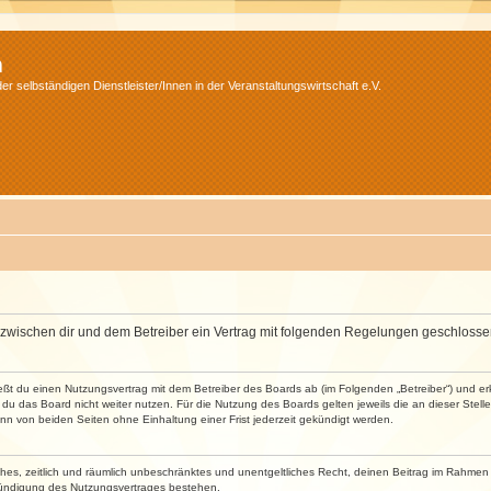
m
r selbständigen Dienstleister/Innen in der Veranstaltungswirtschaft e.V.
wird zwischen dir und dem Betreiber ein Vertrag mit folgenden Regelungen geschlosse
ließt du einen Nutzungsvertrag mit dem Betreiber des Boards ab (im Folgenden „Betreiber“) und 
du das Board nicht weiter nutzen. Für die Nutzung des Boards gelten jeweils die an dieser Stell
n von beiden Seiten ohne Einhaltung einer Frist jederzeit gekündigt werden.
faches, zeitlich und räumlich unbeschränktes und unentgeltliches Recht, deinen Beitrag im Rahme
Kündigung des Nutzungsvertrages bestehen.