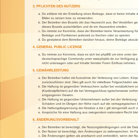
3. PFLICHTEN DES NUTZERS
Du erklärst mit der Erstellung eines Beitrags, dass er keine Inhalt
Bilder zu setzen bzw. zu verwenden.
Der Betreiber des Boards übt das Hausrecht aus. Bei Verstößen g
dieses Boards ausschließen und dir ein Hausverbot erteilen.
Du nimmst zur Kenntnis, dass der Betreiber keine Verantwortung für 
Beiträge und Funktionen jederzeit zu löschen oder zu sperren.
Du gestattest dem Betreiber darüber hinaus, deine Beiträge abzuä
4. GENERAL PUBLIC LICENSE
Du nimmst zur Kenntnis, dass es sich bei phpBB um eine unter der 
deutschsprachige Community unter www.phpbb.de zur Verfügung gest
nicht untersagen oder auf Inhalte fremder Foren Einfluss nehmen.
5. GEWÄHRLEISTUNG
Der Betreiber haftet mit Ausnahme der Verletzung von Leben, Körper
zurückzuführen sind. Dies gilt auch für mittelbare Folgeschäden 
Die Haftung ist gegenüber Verbrauchern außer bei vorsätzlichem o
(Kardinalpflichten) auf die bei Vertragsschluss typischerweise vo
entgangenen Gewinn.
Die Haftung ist gegenüber Unternehmern außer bei der Verletzung 
Schäden und im Übrigen der Höhe nach auf die vertragstypischen 
Die Haftungsbegrenzung der Absätze a bis c gilt sinngemäß auch zu
Ansprüche für eine Haftung aus zwingendem nationalem Recht blei
6. ÄNDERUNGSVORBEHALT
Der Betreiber ist berechtigt, die Nutzungsbedingungen und die Dat
Der Nutzer ist berechtigt, den Änderungen zu widersprechen. Im Fa
Die Änderungen gelten als anerkannt und verbindlich, wenn der N