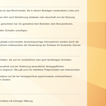
dass du das Recht besitzt, die in deinen Beiträgen verwendeten Links und
iber dich nach Abmahnung zeitweise oder dauerhaft von der Nutzung
tnis genommen hat. Du gestattest dem Betreiber, dein Benutzerkonto,
ritten Schaden zuzufügen.
w.phpbb.com) handelt; deutschsprachige Informationen werden durch die
e können insbesondere die Verwendung der Software für bestimmte Zwecke
häden, die auf ein vorsätzliches oder grob fahrlässiges Verhalten
undheit und der Verletzung wesentlicher Vertragspflichten
n begrenzt. Dies gilt auch für mittelbare Folgeschäden wie insbesondere
eibers auf die bei Vertragsschluss typischerweise vorhersehbaren
en Gewinn.
ältnis mit sofortiger Wirkung.