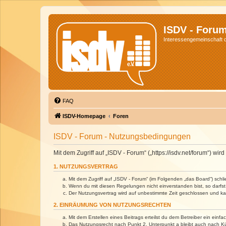
ISDV - Foru
Interessengemeinschaft de
FAQ
ISDV-Homepage
Foren
ISDV - Forum - Nutzungsbedingungen
Mit dem Zugriff auf „ISDV - Forum“ („https://isdv.net/forum“) 
1. NUTZUNGSVERTRAG
Mit dem Zugriff auf „ISDV - Forum“ (im Folgenden „das Board“) sch
Wenn du mit diesen Regelungen nicht einverstanden bist, so darfst 
Der Nutzungsvertrag wird auf unbestimmte Zeit geschlossen und kan
2. EINRÄUMUNG VON NUTZUNGSRECHTEN
Mit dem Erstellen eines Beitrags erteilst du dem Betreiber ein ein
Das Nutzungsrecht nach Punkt 2, Unterpunkt a bleibt auch nach 