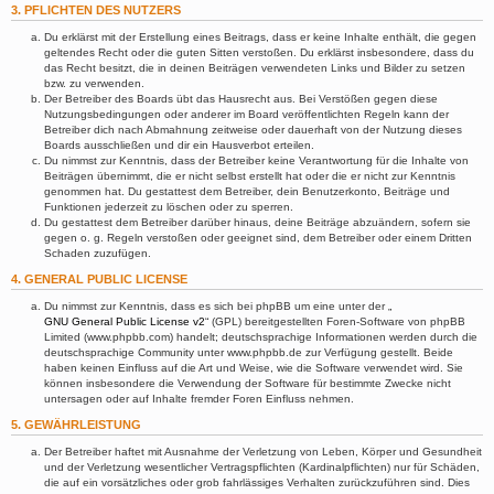
3. PFLICHTEN DES NUTZERS
Du erklärst mit der Erstellung eines Beitrags, dass er keine Inhalte enthält, die gegen
geltendes Recht oder die guten Sitten verstoßen. Du erklärst insbesondere, dass du
das Recht besitzt, die in deinen Beiträgen verwendeten Links und Bilder zu setzen
bzw. zu verwenden.
Der Betreiber des Boards übt das Hausrecht aus. Bei Verstößen gegen diese
Nutzungsbedingungen oder anderer im Board veröffentlichten Regeln kann der
Betreiber dich nach Abmahnung zeitweise oder dauerhaft von der Nutzung dieses
Boards ausschließen und dir ein Hausverbot erteilen.
Du nimmst zur Kenntnis, dass der Betreiber keine Verantwortung für die Inhalte von
Beiträgen übernimmt, die er nicht selbst erstellt hat oder die er nicht zur Kenntnis
genommen hat. Du gestattest dem Betreiber, dein Benutzerkonto, Beiträge und
Funktionen jederzeit zu löschen oder zu sperren.
Du gestattest dem Betreiber darüber hinaus, deine Beiträge abzuändern, sofern sie
gegen o. g. Regeln verstoßen oder geeignet sind, dem Betreiber oder einem Dritten
Schaden zuzufügen.
4. GENERAL PUBLIC LICENSE
Du nimmst zur Kenntnis, dass es sich bei phpBB um eine unter der „
GNU General Public License v2
“ (GPL) bereitgestellten Foren-Software von phpBB
Limited (www.phpbb.com) handelt; deutschsprachige Informationen werden durch die
deutschsprachige Community unter www.phpbb.de zur Verfügung gestellt. Beide
haben keinen Einfluss auf die Art und Weise, wie die Software verwendet wird. Sie
können insbesondere die Verwendung der Software für bestimmte Zwecke nicht
untersagen oder auf Inhalte fremder Foren Einfluss nehmen.
5. GEWÄHRLEISTUNG
Der Betreiber haftet mit Ausnahme der Verletzung von Leben, Körper und Gesundheit
und der Verletzung wesentlicher Vertragspflichten (Kardinalpflichten) nur für Schäden,
die auf ein vorsätzliches oder grob fahrlässiges Verhalten zurückzuführen sind. Dies