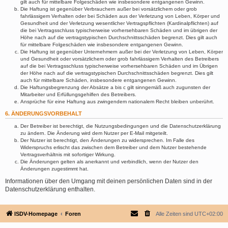
gilt auch für mittelbare Folgeschäden wie insbesondere entgangenen Gewinn.
Die Haftung ist gegenüber Verbrauchern außer bei vorsätzlichem oder grob
fahrlässigem Verhalten oder bei Schäden aus der Verletzung von Leben, Körper und
Gesundheit und der Verletzung wesentlicher Vertragspflichten (Kardinalpflichten) auf
die bei Vertragsschluss typischerweise vorhersehbaren Schäden und im übrigen der
Höhe nach auf die vertragstypischen Durchschnittsschäden begrenzt. Dies gilt auch
für mittelbare Folgeschäden wie insbesondere entgangenen Gewinn.
Die Haftung ist gegenüber Unternehmern außer bei der Verletzung von Leben, Körper
und Gesundheit oder vorsätzlichem oder grob fahrlässigem Verhalten des Betreibers
auf die bei Vertragsschluss typischerweise vorhersehbaren Schäden und im Übrigen
der Höhe nach auf die vertragstypischen Durchschnittsschäden begrenzt. Dies gilt
auch für mittelbare Schäden, insbesondere entgangenen Gewinn.
Die Haftungsbegrenzung der Absätze a bis c gilt sinngemäß auch zugunsten der
Mitarbeiter und Erfüllungsgehilfen des Betreibers.
Ansprüche für eine Haftung aus zwingendem nationalem Recht bleiben unberührt.
6. ÄNDERUNGSVORBEHALT
Der Betreiber ist berechtigt, die Nutzungsbedingungen und die Datenschutzerklärung
zu ändern. Die Änderung wird dem Nutzer per E-Mail mitgeteilt.
Der Nutzer ist berechtigt, den Änderungen zu widersprechen. Im Falle des
Widerspruchs erlischt das zwischen dem Betreiber und dem Nutzer bestehende
Vertragsverhältnis mit sofortiger Wirkung.
Die Änderungen gelten als anerkannt und verbindlich, wenn der Nutzer den
Änderungen zugestimmt hat.
Informationen über den Umgang mit deinen persönlichen Daten sind in der
Datenschutzerklärung enthalten.
ISDV-Homepage
Foren
Alle Zeiten sind
UTC+02:00