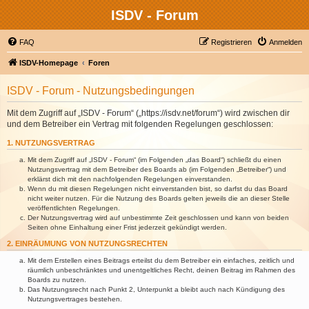
ISDV - Forum
FAQ
Registrieren
Anmelden
ISDV-Homepage
Foren
ISDV - Forum - Nutzungsbedingungen
Mit dem Zugriff auf „ISDV - Forum“ („https://isdv.net/forum“) wird zwischen dir
und dem Betreiber ein Vertrag mit folgenden Regelungen geschlossen:
1. NUTZUNGSVERTRAG
Mit dem Zugriff auf „ISDV - Forum“ (im Folgenden „das Board“) schließt du einen
Nutzungsvertrag mit dem Betreiber des Boards ab (im Folgenden „Betreiber“) und
erklärst dich mit den nachfolgenden Regelungen einverstanden.
Wenn du mit diesen Regelungen nicht einverstanden bist, so darfst du das Board
nicht weiter nutzen. Für die Nutzung des Boards gelten jeweils die an dieser Stelle
veröffentlichten Regelungen.
Der Nutzungsvertrag wird auf unbestimmte Zeit geschlossen und kann von beiden
Seiten ohne Einhaltung einer Frist jederzeit gekündigt werden.
2. EINRÄUMUNG VON NUTZUNGSRECHTEN
Mit dem Erstellen eines Beitrags erteilst du dem Betreiber ein einfaches, zeitlich und
räumlich unbeschränktes und unentgeltliches Recht, deinen Beitrag im Rahmen des
Boards zu nutzen.
Das Nutzungsrecht nach Punkt 2, Unterpunkt a bleibt auch nach Kündigung des
Nutzungsvertrages bestehen.