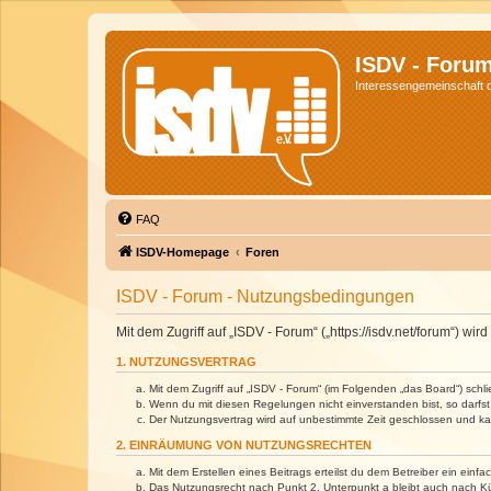
ISDV - Foru
Interessengemeinschaft de
FAQ
ISDV-Homepage
Foren
ISDV - Forum - Nutzungsbedingungen
Mit dem Zugriff auf „ISDV - Forum“ („https://isdv.net/forum“) 
1. NUTZUNGSVERTRAG
Mit dem Zugriff auf „ISDV - Forum“ (im Folgenden „das Board“) sch
Wenn du mit diesen Regelungen nicht einverstanden bist, so darfst 
Der Nutzungsvertrag wird auf unbestimmte Zeit geschlossen und kan
2. EINRÄUMUNG VON NUTZUNGSRECHTEN
Mit dem Erstellen eines Beitrags erteilst du dem Betreiber ein ein
Das Nutzungsrecht nach Punkt 2, Unterpunkt a bleibt auch nach 