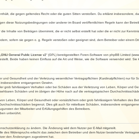
e enthält, die gegen geltendes Recht oder die guten Sitten verstoßen. Du erklärst insbesondere, 
egen diese Nutzungsbedingungen oder anderer im Board veröffentlichten Regeln kann der Betre
die Inhalte von Beiträgen übernimmt, die er nicht selbst erstellt hat oder die er nicht zur Kenn
ndern, sofern sie gegen o. g. Regeln verstoßen oder geeignet sind, dem Betreiber oder einem D
„
GNU General Public License v2
“ (GPL) bereitgestellten Foren-Software von phpBB Limited (ww
ellt. Beide haben keinen Einfluss auf die Art und Weise, wie die Software verwendet wird. Si
 und Gesundheit und der Verletzung wesentlicher Vertragspflichten (Kardinalpflichten) nur für Sc
wie insbesondere entgangenen Gewinn.
der grob fahrlässigem Verhalten oder bei Schäden aus der Verletzung von Leben, Körper und Ges
rhersehbaren Schäden und im übrigen der Höhe nach auf die vertragstypischen Durchschnittsschäde
von Leben, Körper und Gesundheit oder vorsätzlichem oder grob fahrlässigem Verhalten des Betr
Durchschnittsschäden begrenzt. Dies gilt auch für mittelbare Schäden, insbesondere entgangen
gunsten der Mitarbeiter und Erfüllungsgehilfen des Betreibers.
ben unberührt.
enschutzerklärung zu ändern. Die Änderung wird dem Nutzer per E-Mail mitgeteilt.
lle des Widerspruchs erlischt das zwischen dem Betreiber und dem Nutzer bestehende Vertragsverh
utzer den Änderungen zugestimmt hat.