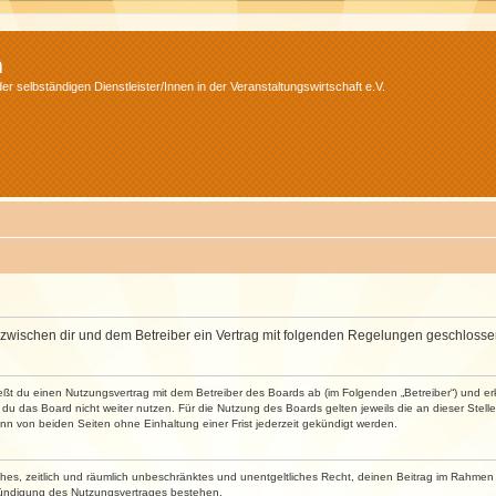
m
r selbständigen Dienstleister/Innen in der Veranstaltungswirtschaft e.V.
wird zwischen dir und dem Betreiber ein Vertrag mit folgenden Regelungen geschlosse
ließt du einen Nutzungsvertrag mit dem Betreiber des Boards ab (im Folgenden „Betreiber“) und 
du das Board nicht weiter nutzen. Für die Nutzung des Boards gelten jeweils die an dieser Stell
n von beiden Seiten ohne Einhaltung einer Frist jederzeit gekündigt werden.
faches, zeitlich und räumlich unbeschränktes und unentgeltliches Recht, deinen Beitrag im Rahme
Kündigung des Nutzungsvertrages bestehen.