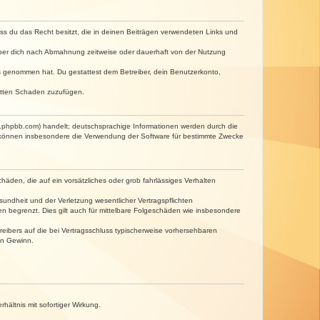
dass du das Recht besitzt, die in deinen Beiträgen verwendeten Links und
iber dich nach Abmahnung zeitweise oder dauerhaft von der Nutzung
tnis genommen hat. Du gestattest dem Betreiber, dein Benutzerkonto,
ritten Schaden zuzufügen.
w.phpbb.com) handelt; deutschsprachige Informationen werden durch die
e können insbesondere die Verwendung der Software für bestimmte Zwecke
häden, die auf ein vorsätzliches oder grob fahrlässiges Verhalten
undheit und der Verletzung wesentlicher Vertragspflichten
n begrenzt. Dies gilt auch für mittelbare Folgeschäden wie insbesondere
eibers auf die bei Vertragsschluss typischerweise vorhersehbaren
en Gewinn.
ältnis mit sofortiger Wirkung.