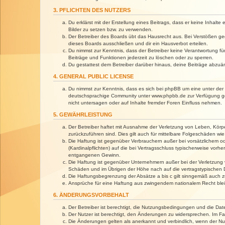
3. PFLICHTEN DES NUTZERS
Du erklärst mit der Erstellung eines Beitrags, dass er keine Inhalt
Bilder zu setzen bzw. zu verwenden.
Der Betreiber des Boards übt das Hausrecht aus. Bei Verstößen g
dieses Boards ausschließen und dir ein Hausverbot erteilen.
Du nimmst zur Kenntnis, dass der Betreiber keine Verantwortung für 
Beiträge und Funktionen jederzeit zu löschen oder zu sperren.
Du gestattest dem Betreiber darüber hinaus, deine Beiträge abzuä
4. GENERAL PUBLIC LICENSE
Du nimmst zur Kenntnis, dass es sich bei phpBB um eine unter der 
deutschsprachige Community unter www.phpbb.de zur Verfügung gest
nicht untersagen oder auf Inhalte fremder Foren Einfluss nehmen.
5. GEWÄHRLEISTUNG
Der Betreiber haftet mit Ausnahme der Verletzung von Leben, Körper
zurückzuführen sind. Dies gilt auch für mittelbare Folgeschäden 
Die Haftung ist gegenüber Verbrauchern außer bei vorsätzlichem o
(Kardinalpflichten) auf die bei Vertragsschluss typischerweise vo
entgangenen Gewinn.
Die Haftung ist gegenüber Unternehmern außer bei der Verletzung 
Schäden und im Übrigen der Höhe nach auf die vertragstypischen 
Die Haftungsbegrenzung der Absätze a bis c gilt sinngemäß auch zu
Ansprüche für eine Haftung aus zwingendem nationalem Recht blei
6. ÄNDERUNGSVORBEHALT
Der Betreiber ist berechtigt, die Nutzungsbedingungen und die Dat
Der Nutzer ist berechtigt, den Änderungen zu widersprechen. Im Fa
Die Änderungen gelten als anerkannt und verbindlich, wenn der N