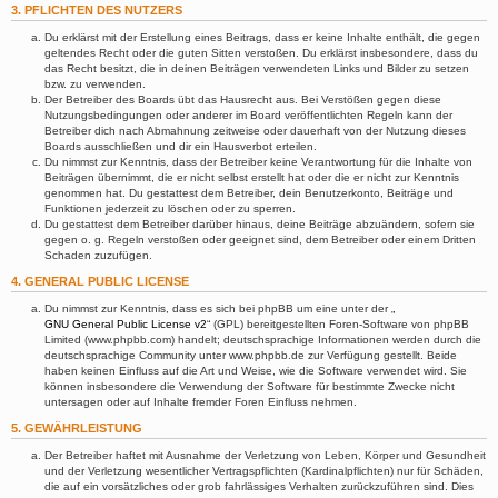
3. PFLICHTEN DES NUTZERS
Du erklärst mit der Erstellung eines Beitrags, dass er keine Inhalte enthält, die gegen
geltendes Recht oder die guten Sitten verstoßen. Du erklärst insbesondere, dass du
das Recht besitzt, die in deinen Beiträgen verwendeten Links und Bilder zu setzen
bzw. zu verwenden.
Der Betreiber des Boards übt das Hausrecht aus. Bei Verstößen gegen diese
Nutzungsbedingungen oder anderer im Board veröffentlichten Regeln kann der
Betreiber dich nach Abmahnung zeitweise oder dauerhaft von der Nutzung dieses
Boards ausschließen und dir ein Hausverbot erteilen.
Du nimmst zur Kenntnis, dass der Betreiber keine Verantwortung für die Inhalte von
Beiträgen übernimmt, die er nicht selbst erstellt hat oder die er nicht zur Kenntnis
genommen hat. Du gestattest dem Betreiber, dein Benutzerkonto, Beiträge und
Funktionen jederzeit zu löschen oder zu sperren.
Du gestattest dem Betreiber darüber hinaus, deine Beiträge abzuändern, sofern sie
gegen o. g. Regeln verstoßen oder geeignet sind, dem Betreiber oder einem Dritten
Schaden zuzufügen.
4. GENERAL PUBLIC LICENSE
Du nimmst zur Kenntnis, dass es sich bei phpBB um eine unter der „
GNU General Public License v2
“ (GPL) bereitgestellten Foren-Software von phpBB
Limited (www.phpbb.com) handelt; deutschsprachige Informationen werden durch die
deutschsprachige Community unter www.phpbb.de zur Verfügung gestellt. Beide
haben keinen Einfluss auf die Art und Weise, wie die Software verwendet wird. Sie
können insbesondere die Verwendung der Software für bestimmte Zwecke nicht
untersagen oder auf Inhalte fremder Foren Einfluss nehmen.
5. GEWÄHRLEISTUNG
Der Betreiber haftet mit Ausnahme der Verletzung von Leben, Körper und Gesundheit
und der Verletzung wesentlicher Vertragspflichten (Kardinalpflichten) nur für Schäden,
die auf ein vorsätzliches oder grob fahrlässiges Verhalten zurückzuführen sind. Dies