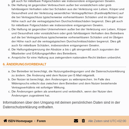
gilt auch für mittelbare Folgeschäden wie insbesondere entgangenen Gewinn.
Die Haftung ist gegenüber Verbrauchern außer bei vorsätzlichem oder grob
fahrlässigem Verhalten oder bei Schäden aus der Verletzung von Leben, Körper und
Gesundheit und der Verletzung wesentlicher Vertragspflichten (Kardinalpflichten) auf
die bei Vertragsschluss typischerweise vorhersehbaren Schäden und im übrigen der
Höhe nach auf die vertragstypischen Durchschnittsschäden begrenzt. Dies gilt auch
für mittelbare Folgeschäden wie insbesondere entgangenen Gewinn.
Die Haftung ist gegenüber Unternehmern außer bei der Verletzung von Leben, Körper
und Gesundheit oder vorsätzlichem oder grob fahrlässigem Verhalten des Betreibers
auf die bei Vertragsschluss typischerweise vorhersehbaren Schäden und im Übrigen
der Höhe nach auf die vertragstypischen Durchschnittsschäden begrenzt. Dies gilt
auch für mittelbare Schäden, insbesondere entgangenen Gewinn.
Die Haftungsbegrenzung der Absätze a bis c gilt sinngemäß auch zugunsten der
Mitarbeiter und Erfüllungsgehilfen des Betreibers.
Ansprüche für eine Haftung aus zwingendem nationalem Recht bleiben unberührt.
6. ÄNDERUNGSVORBEHALT
Der Betreiber ist berechtigt, die Nutzungsbedingungen und die Datenschutzerklärung
zu ändern. Die Änderung wird dem Nutzer per E-Mail mitgeteilt.
Der Nutzer ist berechtigt, den Änderungen zu widersprechen. Im Falle des
Widerspruchs erlischt das zwischen dem Betreiber und dem Nutzer bestehende
Vertragsverhältnis mit sofortiger Wirkung.
Die Änderungen gelten als anerkannt und verbindlich, wenn der Nutzer den
Änderungen zugestimmt hat.
Informationen über den Umgang mit deinen persönlichen Daten sind in der
Datenschutzerklärung enthalten.
ISDV-Homepage
Foren
Alle Zeiten sind
UTC+02:00