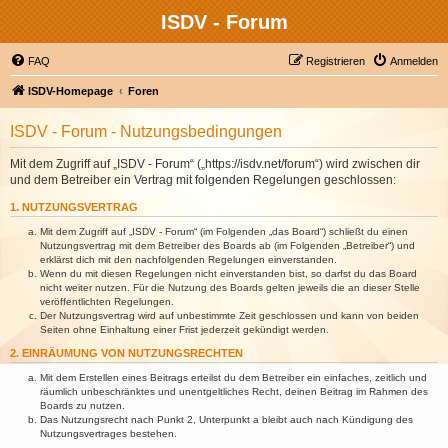
ISDV - Forum
FAQ
Registrieren
Anmelden
ISDV-Homepage
Foren
ISDV - Forum - Nutzungsbedingungen
Mit dem Zugriff auf „ISDV - Forum“ („https://isdv.net/forum“) wird zwischen dir
und dem Betreiber ein Vertrag mit folgenden Regelungen geschlossen:
1. NUTZUNGSVERTRAG
Mit dem Zugriff auf „ISDV - Forum“ (im Folgenden „das Board“) schließt du einen
Nutzungsvertrag mit dem Betreiber des Boards ab (im Folgenden „Betreiber“) und
erklärst dich mit den nachfolgenden Regelungen einverstanden.
Wenn du mit diesen Regelungen nicht einverstanden bist, so darfst du das Board
nicht weiter nutzen. Für die Nutzung des Boards gelten jeweils die an dieser Stelle
veröffentlichten Regelungen.
Der Nutzungsvertrag wird auf unbestimmte Zeit geschlossen und kann von beiden
Seiten ohne Einhaltung einer Frist jederzeit gekündigt werden.
2. EINRÄUMUNG VON NUTZUNGSRECHTEN
Mit dem Erstellen eines Beitrags erteilst du dem Betreiber ein einfaches, zeitlich und
räumlich unbeschränktes und unentgeltliches Recht, deinen Beitrag im Rahmen des
Boards zu nutzen.
Das Nutzungsrecht nach Punkt 2, Unterpunkt a bleibt auch nach Kündigung des
Nutzungsvertrages bestehen.