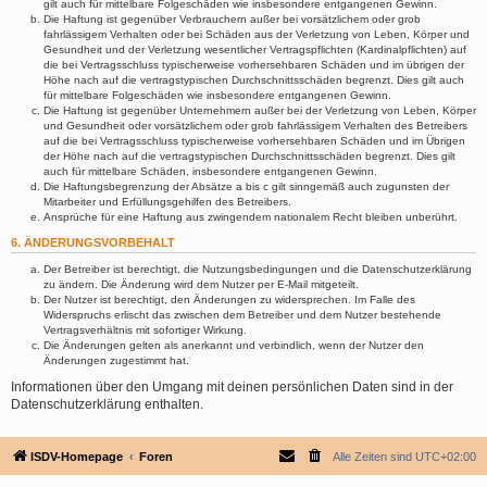
gilt auch für mittelbare Folgeschäden wie insbesondere entgangenen Gewinn.
Die Haftung ist gegenüber Verbrauchern außer bei vorsätzlichem oder grob
fahrlässigem Verhalten oder bei Schäden aus der Verletzung von Leben, Körper und
Gesundheit und der Verletzung wesentlicher Vertragspflichten (Kardinalpflichten) auf
die bei Vertragsschluss typischerweise vorhersehbaren Schäden und im übrigen der
Höhe nach auf die vertragstypischen Durchschnittsschäden begrenzt. Dies gilt auch
für mittelbare Folgeschäden wie insbesondere entgangenen Gewinn.
Die Haftung ist gegenüber Unternehmern außer bei der Verletzung von Leben, Körper
und Gesundheit oder vorsätzlichem oder grob fahrlässigem Verhalten des Betreibers
auf die bei Vertragsschluss typischerweise vorhersehbaren Schäden und im Übrigen
der Höhe nach auf die vertragstypischen Durchschnittsschäden begrenzt. Dies gilt
auch für mittelbare Schäden, insbesondere entgangenen Gewinn.
Die Haftungsbegrenzung der Absätze a bis c gilt sinngemäß auch zugunsten der
Mitarbeiter und Erfüllungsgehilfen des Betreibers.
Ansprüche für eine Haftung aus zwingendem nationalem Recht bleiben unberührt.
6. ÄNDERUNGSVORBEHALT
Der Betreiber ist berechtigt, die Nutzungsbedingungen und die Datenschutzerklärung
zu ändern. Die Änderung wird dem Nutzer per E-Mail mitgeteilt.
Der Nutzer ist berechtigt, den Änderungen zu widersprechen. Im Falle des
Widerspruchs erlischt das zwischen dem Betreiber und dem Nutzer bestehende
Vertragsverhältnis mit sofortiger Wirkung.
Die Änderungen gelten als anerkannt und verbindlich, wenn der Nutzer den
Änderungen zugestimmt hat.
Informationen über den Umgang mit deinen persönlichen Daten sind in der
Datenschutzerklärung enthalten.
ISDV-Homepage
Foren
Alle Zeiten sind
UTC+02:00