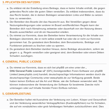
3. PFLICHTEN DES NUTZERS
Du erklärst mit der Erstellung eines Beitrags, dass er keine Inhalte enthält, die gegen
geltendes Recht oder die guten Sitten verstoßen. Du erklärst insbesondere, dass du
das Recht besitzt, die in deinen Beiträgen verwendeten Links und Bilder zu setzen
bzw. zu verwenden.
Der Betreiber des Boards übt das Hausrecht aus. Bei Verstößen gegen diese
Nutzungsbedingungen oder anderer im Board veröffentlichten Regeln kann der
Betreiber dich nach Abmahnung zeitweise oder dauerhaft von der Nutzung dieses
Boards ausschließen und dir ein Hausverbot erteilen.
Du nimmst zur Kenntnis, dass der Betreiber keine Verantwortung für die Inhalte von
Beiträgen übernimmt, die er nicht selbst erstellt hat oder die er nicht zur Kenntnis
genommen hat. Du gestattest dem Betreiber, dein Benutzerkonto, Beiträge und
Funktionen jederzeit zu löschen oder zu sperren.
Du gestattest dem Betreiber darüber hinaus, deine Beiträge abzuändern, sofern sie
gegen o. g. Regeln verstoßen oder geeignet sind, dem Betreiber oder einem Dritten
Schaden zuzufügen.
4. GENERAL PUBLIC LICENSE
Du nimmst zur Kenntnis, dass es sich bei phpBB um eine unter der „
GNU General Public License v2
“ (GPL) bereitgestellten Foren-Software von phpBB
Limited (www.phpbb.com) handelt; deutschsprachige Informationen werden durch die
deutschsprachige Community unter www.phpbb.de zur Verfügung gestellt. Beide
haben keinen Einfluss auf die Art und Weise, wie die Software verwendet wird. Sie
können insbesondere die Verwendung der Software für bestimmte Zwecke nicht
untersagen oder auf Inhalte fremder Foren Einfluss nehmen.
5. GEWÄHRLEISTUNG
Der Betreiber haftet mit Ausnahme der Verletzung von Leben, Körper und Gesundheit
und der Verletzung wesentlicher Vertragspflichten (Kardinalpflichten) nur für Schäden,
die auf ein vorsätzliches oder grob fahrlässiges Verhalten zurückzuführen sind. Dies