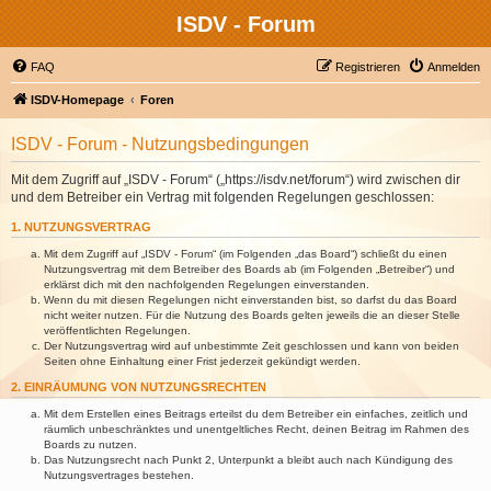
ISDV - Forum
FAQ
Registrieren
Anmelden
ISDV-Homepage
Foren
ISDV - Forum - Nutzungsbedingungen
Mit dem Zugriff auf „ISDV - Forum“ („https://isdv.net/forum“) wird zwischen dir
und dem Betreiber ein Vertrag mit folgenden Regelungen geschlossen:
1. NUTZUNGSVERTRAG
Mit dem Zugriff auf „ISDV - Forum“ (im Folgenden „das Board“) schließt du einen
Nutzungsvertrag mit dem Betreiber des Boards ab (im Folgenden „Betreiber“) und
erklärst dich mit den nachfolgenden Regelungen einverstanden.
Wenn du mit diesen Regelungen nicht einverstanden bist, so darfst du das Board
nicht weiter nutzen. Für die Nutzung des Boards gelten jeweils die an dieser Stelle
veröffentlichten Regelungen.
Der Nutzungsvertrag wird auf unbestimmte Zeit geschlossen und kann von beiden
Seiten ohne Einhaltung einer Frist jederzeit gekündigt werden.
2. EINRÄUMUNG VON NUTZUNGSRECHTEN
Mit dem Erstellen eines Beitrags erteilst du dem Betreiber ein einfaches, zeitlich und
räumlich unbeschränktes und unentgeltliches Recht, deinen Beitrag im Rahmen des
Boards zu nutzen.
Das Nutzungsrecht nach Punkt 2, Unterpunkt a bleibt auch nach Kündigung des
Nutzungsvertrages bestehen.