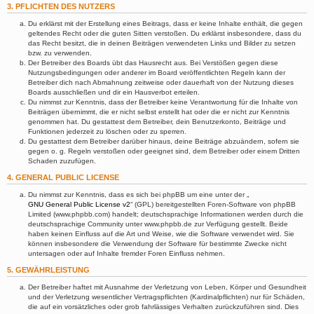
3. PFLICHTEN DES NUTZERS
Du erklärst mit der Erstellung eines Beitrags, dass er keine Inhalte enthält, die gegen
geltendes Recht oder die guten Sitten verstoßen. Du erklärst insbesondere, dass du
das Recht besitzt, die in deinen Beiträgen verwendeten Links und Bilder zu setzen
bzw. zu verwenden.
Der Betreiber des Boards übt das Hausrecht aus. Bei Verstößen gegen diese
Nutzungsbedingungen oder anderer im Board veröffentlichten Regeln kann der
Betreiber dich nach Abmahnung zeitweise oder dauerhaft von der Nutzung dieses
Boards ausschließen und dir ein Hausverbot erteilen.
Du nimmst zur Kenntnis, dass der Betreiber keine Verantwortung für die Inhalte von
Beiträgen übernimmt, die er nicht selbst erstellt hat oder die er nicht zur Kenntnis
genommen hat. Du gestattest dem Betreiber, dein Benutzerkonto, Beiträge und
Funktionen jederzeit zu löschen oder zu sperren.
Du gestattest dem Betreiber darüber hinaus, deine Beiträge abzuändern, sofern sie
gegen o. g. Regeln verstoßen oder geeignet sind, dem Betreiber oder einem Dritten
Schaden zuzufügen.
4. GENERAL PUBLIC LICENSE
Du nimmst zur Kenntnis, dass es sich bei phpBB um eine unter der „
GNU General Public License v2
“ (GPL) bereitgestellten Foren-Software von phpBB
Limited (www.phpbb.com) handelt; deutschsprachige Informationen werden durch die
deutschsprachige Community unter www.phpbb.de zur Verfügung gestellt. Beide
haben keinen Einfluss auf die Art und Weise, wie die Software verwendet wird. Sie
können insbesondere die Verwendung der Software für bestimmte Zwecke nicht
untersagen oder auf Inhalte fremder Foren Einfluss nehmen.
5. GEWÄHRLEISTUNG
Der Betreiber haftet mit Ausnahme der Verletzung von Leben, Körper und Gesundheit
und der Verletzung wesentlicher Vertragspflichten (Kardinalpflichten) nur für Schäden,
die auf ein vorsätzliches oder grob fahrlässiges Verhalten zurückzuführen sind. Dies