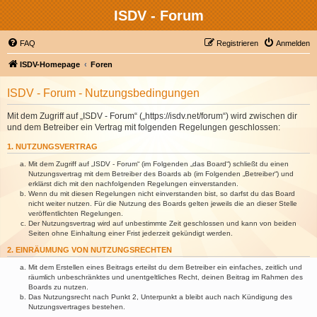
ISDV - Forum
FAQ
Registrieren
Anmelden
ISDV-Homepage
Foren
ISDV - Forum - Nutzungsbedingungen
Mit dem Zugriff auf „ISDV - Forum“ („https://isdv.net/forum“) wird zwischen dir
und dem Betreiber ein Vertrag mit folgenden Regelungen geschlossen:
1. NUTZUNGSVERTRAG
Mit dem Zugriff auf „ISDV - Forum“ (im Folgenden „das Board“) schließt du einen
Nutzungsvertrag mit dem Betreiber des Boards ab (im Folgenden „Betreiber“) und
erklärst dich mit den nachfolgenden Regelungen einverstanden.
Wenn du mit diesen Regelungen nicht einverstanden bist, so darfst du das Board
nicht weiter nutzen. Für die Nutzung des Boards gelten jeweils die an dieser Stelle
veröffentlichten Regelungen.
Der Nutzungsvertrag wird auf unbestimmte Zeit geschlossen und kann von beiden
Seiten ohne Einhaltung einer Frist jederzeit gekündigt werden.
2. EINRÄUMUNG VON NUTZUNGSRECHTEN
Mit dem Erstellen eines Beitrags erteilst du dem Betreiber ein einfaches, zeitlich und
räumlich unbeschränktes und unentgeltliches Recht, deinen Beitrag im Rahmen des
Boards zu nutzen.
Das Nutzungsrecht nach Punkt 2, Unterpunkt a bleibt auch nach Kündigung des
Nutzungsvertrages bestehen.