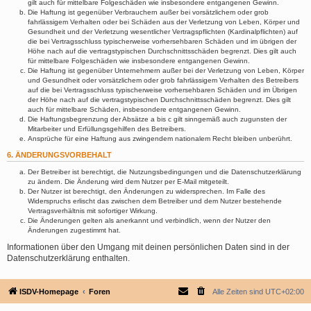
gilt auch für mittelbare Folgeschäden wie insbesondere entgangenen Gewinn.
Die Haftung ist gegenüber Verbrauchern außer bei vorsätzlichem oder grob
fahrlässigem Verhalten oder bei Schäden aus der Verletzung von Leben, Körper und
Gesundheit und der Verletzung wesentlicher Vertragspflichten (Kardinalpflichten) auf
die bei Vertragsschluss typischerweise vorhersehbaren Schäden und im übrigen der
Höhe nach auf die vertragstypischen Durchschnittsschäden begrenzt. Dies gilt auch
für mittelbare Folgeschäden wie insbesondere entgangenen Gewinn.
Die Haftung ist gegenüber Unternehmern außer bei der Verletzung von Leben, Körper
und Gesundheit oder vorsätzlichem oder grob fahrlässigem Verhalten des Betreibers
auf die bei Vertragsschluss typischerweise vorhersehbaren Schäden und im Übrigen
der Höhe nach auf die vertragstypischen Durchschnittsschäden begrenzt. Dies gilt
auch für mittelbare Schäden, insbesondere entgangenen Gewinn.
Die Haftungsbegrenzung der Absätze a bis c gilt sinngemäß auch zugunsten der
Mitarbeiter und Erfüllungsgehilfen des Betreibers.
Ansprüche für eine Haftung aus zwingendem nationalem Recht bleiben unberührt.
6. ÄNDERUNGSVORBEHALT
Der Betreiber ist berechtigt, die Nutzungsbedingungen und die Datenschutzerklärung
zu ändern. Die Änderung wird dem Nutzer per E-Mail mitgeteilt.
Der Nutzer ist berechtigt, den Änderungen zu widersprechen. Im Falle des
Widerspruchs erlischt das zwischen dem Betreiber und dem Nutzer bestehende
Vertragsverhältnis mit sofortiger Wirkung.
Die Änderungen gelten als anerkannt und verbindlich, wenn der Nutzer den
Änderungen zugestimmt hat.
Informationen über den Umgang mit deinen persönlichen Daten sind in der
Datenschutzerklärung enthalten.
ISDV-Homepage
Foren
Alle Zeiten sind
UTC+02:00