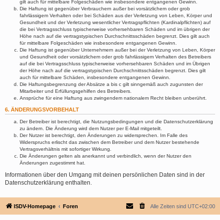
gilt auch für mittelbare Folgeschäden wie insbesondere entgangenen Gewinn.
Die Haftung ist gegenüber Verbrauchern außer bei vorsätzlichem oder grob
fahrlässigem Verhalten oder bei Schäden aus der Verletzung von Leben, Körper und
Gesundheit und der Verletzung wesentlicher Vertragspflichten (Kardinalpflichten) auf
die bei Vertragsschluss typischerweise vorhersehbaren Schäden und im übrigen der
Höhe nach auf die vertragstypischen Durchschnittsschäden begrenzt. Dies gilt auch
für mittelbare Folgeschäden wie insbesondere entgangenen Gewinn.
Die Haftung ist gegenüber Unternehmern außer bei der Verletzung von Leben, Körper
und Gesundheit oder vorsätzlichem oder grob fahrlässigem Verhalten des Betreibers
auf die bei Vertragsschluss typischerweise vorhersehbaren Schäden und im Übrigen
der Höhe nach auf die vertragstypischen Durchschnittsschäden begrenzt. Dies gilt
auch für mittelbare Schäden, insbesondere entgangenen Gewinn.
Die Haftungsbegrenzung der Absätze a bis c gilt sinngemäß auch zugunsten der
Mitarbeiter und Erfüllungsgehilfen des Betreibers.
Ansprüche für eine Haftung aus zwingendem nationalem Recht bleiben unberührt.
6. ÄNDERUNGSVORBEHALT
Der Betreiber ist berechtigt, die Nutzungsbedingungen und die Datenschutzerklärung
zu ändern. Die Änderung wird dem Nutzer per E-Mail mitgeteilt.
Der Nutzer ist berechtigt, den Änderungen zu widersprechen. Im Falle des
Widerspruchs erlischt das zwischen dem Betreiber und dem Nutzer bestehende
Vertragsverhältnis mit sofortiger Wirkung.
Die Änderungen gelten als anerkannt und verbindlich, wenn der Nutzer den
Änderungen zugestimmt hat.
Informationen über den Umgang mit deinen persönlichen Daten sind in der
Datenschutzerklärung enthalten.
ISDV-Homepage
Foren
Alle Zeiten sind
UTC+02:00