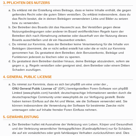
3. PFLICHTEN DES NUTZERS
Du erklärst mit der Erstellung eines Beitrags, dass er keine Inhalte enthält, die gegen
geltendes Recht oder die guten Sitten verstoßen. Du erklärst insbesondere, dass du
das Recht besitzt, die in deinen Beiträgen verwendeten Links und Bilder zu setzen
bzw. zu verwenden.
Der Betreiber des Boards übt das Hausrecht aus. Bei Verstößen gegen diese
Nutzungsbedingungen oder anderer im Board veröffentlichten Regeln kann der
Betreiber dich nach Abmahnung zeitweise oder dauerhaft von der Nutzung dieses
Boards ausschließen und dir ein Hausverbot erteilen.
Du nimmst zur Kenntnis, dass der Betreiber keine Verantwortung für die Inhalte von
Beiträgen übernimmt, die er nicht selbst erstellt hat oder die er nicht zur Kenntnis
genommen hat. Du gestattest dem Betreiber, dein Benutzerkonto, Beiträge und
Funktionen jederzeit zu löschen oder zu sperren.
Du gestattest dem Betreiber darüber hinaus, deine Beiträge abzuändern, sofern sie
gegen o. g. Regeln verstoßen oder geeignet sind, dem Betreiber oder einem Dritten
Schaden zuzufügen.
4. GENERAL PUBLIC LICENSE
Du nimmst zur Kenntnis, dass es sich bei phpBB um eine unter der „
GNU General Public License v2
“ (GPL) bereitgestellten Foren-Software von phpBB
Limited (www.phpbb.com) handelt; deutschsprachige Informationen werden durch die
deutschsprachige Community unter www.phpbb.de zur Verfügung gestellt. Beide
haben keinen Einfluss auf die Art und Weise, wie die Software verwendet wird. Sie
können insbesondere die Verwendung der Software für bestimmte Zwecke nicht
untersagen oder auf Inhalte fremder Foren Einfluss nehmen.
5. GEWÄHRLEISTUNG
Der Betreiber haftet mit Ausnahme der Verletzung von Leben, Körper und Gesundheit
und der Verletzung wesentlicher Vertragspflichten (Kardinalpflichten) nur für Schäden,
die auf ein vorsätzliches oder grob fahrlässiges Verhalten zurückzuführen sind. Dies