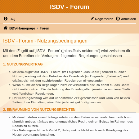
ISDV - Forum
FAQ
Registrieren
Anmelden
ISDV-Homepage
Foren
ISDV - Forum - Nutzungsbedingungen
Mit dem Zugriff auf „ISDV - Forum“ („https://isdv.net/forum“) wird zwischen dir
und dem Betreiber ein Vertrag mit folgenden Regelungen geschlossen:
1. NUTZUNGSVERTRAG
Mit dem Zugriff auf „ISDV - Forum“ (im Folgenden „das Board“) schließt du einen
Nutzungsvertrag mit dem Betreiber des Boards ab (im Folgenden „Betreiber“) und
erklärst dich mit den nachfolgenden Regelungen einverstanden.
Wenn du mit diesen Regelungen nicht einverstanden bist, so darfst du das Board
nicht weiter nutzen. Für die Nutzung des Boards gelten jeweils die an dieser Stelle
veröffentlichten Regelungen.
Der Nutzungsvertrag wird auf unbestimmte Zeit geschlossen und kann von beiden
Seiten ohne Einhaltung einer Frist jederzeit gekündigt werden.
2. EINRÄUMUNG VON NUTZUNGSRECHTEN
Mit dem Erstellen eines Beitrags erteilst du dem Betreiber ein einfaches, zeitlich und
räumlich unbeschränktes und unentgeltliches Recht, deinen Beitrag im Rahmen des
Boards zu nutzen.
Das Nutzungsrecht nach Punkt 2, Unterpunkt a bleibt auch nach Kündigung des
Nutzungsvertrages bestehen.