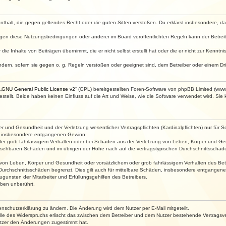
e enthält, die gegen geltendes Recht oder die guten Sitten verstoßen. Du erklärst insbesondere, 
egen diese Nutzungsbedingungen oder anderer im Board veröffentlichten Regeln kann der Betre
die Inhalte von Beiträgen übernimmt, die er nicht selbst erstellt hat oder die er nicht zur Kenn
ndern, sofern sie gegen o. g. Regeln verstoßen oder geeignet sind, dem Betreiber oder einem D
„
GNU General Public License v2
“ (GPL) bereitgestellten Foren-Software von phpBB Limited (ww
ellt. Beide haben keinen Einfluss auf die Art und Weise, wie die Software verwendet wird. Si
 und Gesundheit und der Verletzung wesentlicher Vertragspflichten (Kardinalpflichten) nur für Sc
wie insbesondere entgangenen Gewinn.
der grob fahrlässigem Verhalten oder bei Schäden aus der Verletzung von Leben, Körper und Ges
rhersehbaren Schäden und im übrigen der Höhe nach auf die vertragstypischen Durchschnittsschäde
von Leben, Körper und Gesundheit oder vorsätzlichem oder grob fahrlässigem Verhalten des Betr
Durchschnittsschäden begrenzt. Dies gilt auch für mittelbare Schäden, insbesondere entgangen
gunsten der Mitarbeiter und Erfüllungsgehilfen des Betreibers.
ben unberührt.
enschutzerklärung zu ändern. Die Änderung wird dem Nutzer per E-Mail mitgeteilt.
lle des Widerspruchs erlischt das zwischen dem Betreiber und dem Nutzer bestehende Vertragsverh
utzer den Änderungen zugestimmt hat.