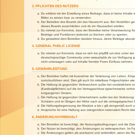
3. PFLICHTEN DES NUTZERS
Du erklärst mit der Erstellung eines Beitrags, dass er keine Inhalt
Bilder zu setzen bzw. zu verwenden.
Der Betreiber des Boards übt das Hausrecht aus. Bei Verstößen g
dieses Boards ausschließen und dir ein Hausverbot erteilen.
Du nimmst zur Kenntnis, dass der Betreiber keine Verantwortung für 
Beiträge und Funktionen jederzeit zu löschen oder zu sperren.
Du gestattest dem Betreiber darüber hinaus, deine Beiträge abzuä
4. GENERAL PUBLIC LICENSE
Du nimmst zur Kenntnis, dass es sich bei phpBB um eine unter der 
deutschsprachige Community unter www.phpbb.de zur Verfügung gest
nicht untersagen oder auf Inhalte fremder Foren Einfluss nehmen.
5. GEWÄHRLEISTUNG
Der Betreiber haftet mit Ausnahme der Verletzung von Leben, Körper
zurückzuführen sind. Dies gilt auch für mittelbare Folgeschäden 
Die Haftung ist gegenüber Verbrauchern außer bei vorsätzlichem o
(Kardinalpflichten) auf die bei Vertragsschluss typischerweise vo
entgangenen Gewinn.
Die Haftung ist gegenüber Unternehmern außer bei der Verletzung 
Schäden und im Übrigen der Höhe nach auf die vertragstypischen 
Die Haftungsbegrenzung der Absätze a bis c gilt sinngemäß auch zu
Ansprüche für eine Haftung aus zwingendem nationalem Recht blei
6. ÄNDERUNGSVORBEHALT
Der Betreiber ist berechtigt, die Nutzungsbedingungen und die Dat
Der Nutzer ist berechtigt, den Änderungen zu widersprechen. Im Fa
Die Änderungen gelten als anerkannt und verbindlich, wenn der N