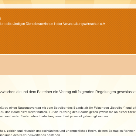
m
r selbständigen Dienstleister/Innen in der Veranstaltungswirtschaft e.V.
wird zwischen dir und dem Betreiber ein Vertrag mit folgenden Regelungen geschlosse
ließt du einen Nutzungsvertrag mit dem Betreiber des Boards ab (im Folgenden „Betreiber“) und 
du das Board nicht weiter nutzen. Für die Nutzung des Boards gelten jeweils die an dieser Stell
n von beiden Seiten ohne Einhaltung einer Frist jederzeit gekündigt werden.
faches, zeitlich und räumlich unbeschränktes und unentgeltliches Recht, deinen Beitrag im Rahme
Kündigung des Nutzungsvertrages bestehen.