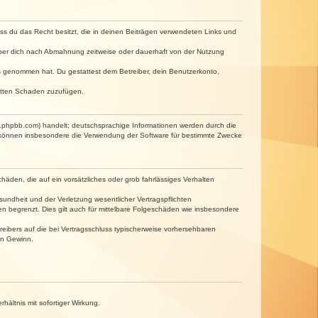
dass du das Recht besitzt, die in deinen Beiträgen verwendeten Links und
iber dich nach Abmahnung zeitweise oder dauerhaft von der Nutzung
tnis genommen hat. Du gestattest dem Betreiber, dein Benutzerkonto,
ritten Schaden zuzufügen.
w.phpbb.com) handelt; deutschsprachige Informationen werden durch die
e können insbesondere die Verwendung der Software für bestimmte Zwecke
häden, die auf ein vorsätzliches oder grob fahrlässiges Verhalten
undheit und der Verletzung wesentlicher Vertragspflichten
n begrenzt. Dies gilt auch für mittelbare Folgeschäden wie insbesondere
eibers auf die bei Vertragsschluss typischerweise vorhersehbaren
en Gewinn.
ältnis mit sofortiger Wirkung.