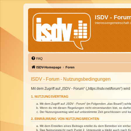
ISDV - Foru
Interessengemeinschaft de
FAQ
ISDV-Homepage
Foren
ISDV - Forum - Nutzungsbedingungen
Mit dem Zugriff auf „ISDV - Forum“ („https://isdv.net/forum“) 
1. NUTZUNGSVERTRAG
Mit dem Zugriff auf „ISDV - Forum“ (im Folgenden „das Board“) sch
Wenn du mit diesen Regelungen nicht einverstanden bist, so darfst 
Der Nutzungsvertrag wird auf unbestimmte Zeit geschlossen und kan
2. EINRÄUMUNG VON NUTZUNGSRECHTEN
Mit dem Erstellen eines Beitrags erteilst du dem Betreiber ein ein
Das Nutzungsrecht nach Punkt 2, Unterpunkt a bleibt auch nach 