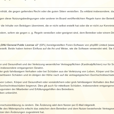
e enthält, die gegen geltendes Recht oder die guten Sitten verstoßen. Du erklärst insbesondere, 
egen diese Nutzungsbedingungen oder anderer im Board veröffentlichten Regeln kann der Betre
die Inhalte von Beiträgen übernimmt, die er nicht selbst erstellt hat oder die er nicht zur Kenn
ndern, sofern sie gegen o. g. Regeln verstoßen oder geeignet sind, dem Betreiber oder einem D
„
GNU General Public License v2
“ (GPL) bereitgestellten Foren-Software von phpBB Limited (ww
ellt. Beide haben keinen Einfluss auf die Art und Weise, wie die Software verwendet wird. Si
 und Gesundheit und der Verletzung wesentlicher Vertragspflichten (Kardinalpflichten) nur für Sc
wie insbesondere entgangenen Gewinn.
der grob fahrlässigem Verhalten oder bei Schäden aus der Verletzung von Leben, Körper und Ges
rhersehbaren Schäden und im übrigen der Höhe nach auf die vertragstypischen Durchschnittsschäde
von Leben, Körper und Gesundheit oder vorsätzlichem oder grob fahrlässigem Verhalten des Betr
Durchschnittsschäden begrenzt. Dies gilt auch für mittelbare Schäden, insbesondere entgangen
gunsten der Mitarbeiter und Erfüllungsgehilfen des Betreibers.
ben unberührt.
enschutzerklärung zu ändern. Die Änderung wird dem Nutzer per E-Mail mitgeteilt.
lle des Widerspruchs erlischt das zwischen dem Betreiber und dem Nutzer bestehende Vertragsverh
utzer den Änderungen zugestimmt hat.