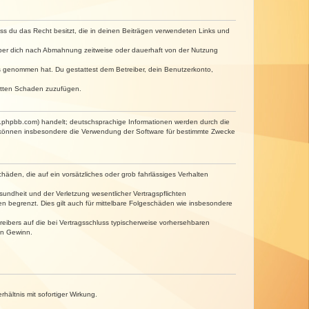
dass du das Recht besitzt, die in deinen Beiträgen verwendeten Links und
iber dich nach Abmahnung zeitweise oder dauerhaft von der Nutzung
tnis genommen hat. Du gestattest dem Betreiber, dein Benutzerkonto,
ritten Schaden zuzufügen.
w.phpbb.com) handelt; deutschsprachige Informationen werden durch die
e können insbesondere die Verwendung der Software für bestimmte Zwecke
häden, die auf ein vorsätzliches oder grob fahrlässiges Verhalten
undheit und der Verletzung wesentlicher Vertragspflichten
n begrenzt. Dies gilt auch für mittelbare Folgeschäden wie insbesondere
eibers auf die bei Vertragsschluss typischerweise vorhersehbaren
en Gewinn.
ältnis mit sofortiger Wirkung.