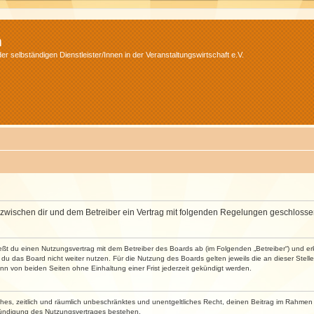
m
r selbständigen Dienstleister/Innen in der Veranstaltungswirtschaft e.V.
wird zwischen dir und dem Betreiber ein Vertrag mit folgenden Regelungen geschlosse
ließt du einen Nutzungsvertrag mit dem Betreiber des Boards ab (im Folgenden „Betreiber“) und 
du das Board nicht weiter nutzen. Für die Nutzung des Boards gelten jeweils die an dieser Stell
n von beiden Seiten ohne Einhaltung einer Frist jederzeit gekündigt werden.
faches, zeitlich und räumlich unbeschränktes und unentgeltliches Recht, deinen Beitrag im Rahme
Kündigung des Nutzungsvertrages bestehen.