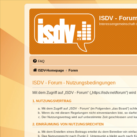
ISDV - Foru
Interessengemeinschaft de
FAQ
ISDV-Homepage
Foren
ISDV - Forum - Nutzungsbedingungen
Mit dem Zugriff auf „ISDV - Forum“ („https://isdv.net/forum“) 
1. NUTZUNGSVERTRAG
Mit dem Zugriff auf „ISDV - Forum“ (im Folgenden „das Board“) sch
Wenn du mit diesen Regelungen nicht einverstanden bist, so darfst 
Der Nutzungsvertrag wird auf unbestimmte Zeit geschlossen und kan
2. EINRÄUMUNG VON NUTZUNGSRECHTEN
Mit dem Erstellen eines Beitrags erteilst du dem Betreiber ein ein
Das Nutzungsrecht nach Punkt 2, Unterpunkt a bleibt auch nach 