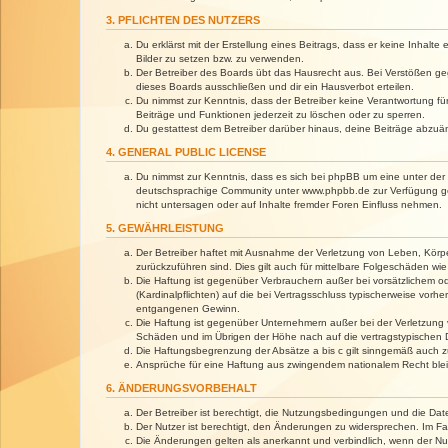
3. PFLICHTEN DES NUTZERS
Du erklärst mit der Erstellung eines Beitrags, dass er keine Inhalt
Bilder zu setzen bzw. zu verwenden.
Der Betreiber des Boards übt das Hausrecht aus. Bei Verstößen g
dieses Boards ausschließen und dir ein Hausverbot erteilen.
Du nimmst zur Kenntnis, dass der Betreiber keine Verantwortung für 
Beiträge und Funktionen jederzeit zu löschen oder zu sperren.
Du gestattest dem Betreiber darüber hinaus, deine Beiträge abzuä
4. GENERAL PUBLIC LICENSE
Du nimmst zur Kenntnis, dass es sich bei phpBB um eine unter der 
deutschsprachige Community unter www.phpbb.de zur Verfügung gest
nicht untersagen oder auf Inhalte fremder Foren Einfluss nehmen.
5. GEWÄHRLEISTUNG
Der Betreiber haftet mit Ausnahme der Verletzung von Leben, Körper
zurückzuführen sind. Dies gilt auch für mittelbare Folgeschäden 
Die Haftung ist gegenüber Verbrauchern außer bei vorsätzlichem o
(Kardinalpflichten) auf die bei Vertragsschluss typischerweise vo
entgangenen Gewinn.
Die Haftung ist gegenüber Unternehmern außer bei der Verletzung 
Schäden und im Übrigen der Höhe nach auf die vertragstypischen 
Die Haftungsbegrenzung der Absätze a bis c gilt sinngemäß auch zu
Ansprüche für eine Haftung aus zwingendem nationalem Recht blei
6. ÄNDERUNGSVORBEHALT
Der Betreiber ist berechtigt, die Nutzungsbedingungen und die Dat
Der Nutzer ist berechtigt, den Änderungen zu widersprechen. Im Fa
Die Änderungen gelten als anerkannt und verbindlich, wenn der N