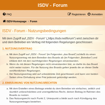
ISDV - Forum
FAQ
Registrieren
Anmelden
ISDV-Homepage
Foren
ISDV - Forum - Nutzungsbedingungen
Mit dem Zugriff auf „ISDV - Forum“ („https://isdv.net/forum“) wird zwischen dir
und dem Betreiber ein Vertrag mit folgenden Regelungen geschlossen:
1. NUTZUNGSVERTRAG
Mit dem Zugriff auf „ISDV - Forum“ (im Folgenden „das Board“) schließt du einen
Nutzungsvertrag mit dem Betreiber des Boards ab (im Folgenden „Betreiber“) und
erklärst dich mit den nachfolgenden Regelungen einverstanden.
Wenn du mit diesen Regelungen nicht einverstanden bist, so darfst du das Board
nicht weiter nutzen. Für die Nutzung des Boards gelten jeweils die an dieser Stelle
veröffentlichten Regelungen.
Der Nutzungsvertrag wird auf unbestimmte Zeit geschlossen und kann von beiden
Seiten ohne Einhaltung einer Frist jederzeit gekündigt werden.
2. EINRÄUMUNG VON NUTZUNGSRECHTEN
Mit dem Erstellen eines Beitrags erteilst du dem Betreiber ein einfaches, zeitlich und
räumlich unbeschränktes und unentgeltliches Recht, deinen Beitrag im Rahmen des
Boards zu nutzen.
Das Nutzungsrecht nach Punkt 2, Unterpunkt a bleibt auch nach Kündigung des
Nutzungsvertrages bestehen.