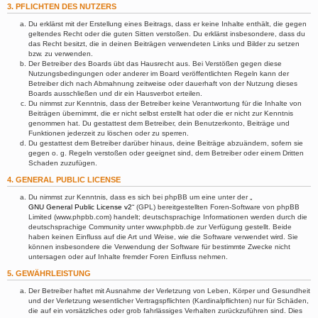
3. PFLICHTEN DES NUTZERS
Du erklärst mit der Erstellung eines Beitrags, dass er keine Inhalte enthält, die gegen
geltendes Recht oder die guten Sitten verstoßen. Du erklärst insbesondere, dass du
das Recht besitzt, die in deinen Beiträgen verwendeten Links und Bilder zu setzen
bzw. zu verwenden.
Der Betreiber des Boards übt das Hausrecht aus. Bei Verstößen gegen diese
Nutzungsbedingungen oder anderer im Board veröffentlichten Regeln kann der
Betreiber dich nach Abmahnung zeitweise oder dauerhaft von der Nutzung dieses
Boards ausschließen und dir ein Hausverbot erteilen.
Du nimmst zur Kenntnis, dass der Betreiber keine Verantwortung für die Inhalte von
Beiträgen übernimmt, die er nicht selbst erstellt hat oder die er nicht zur Kenntnis
genommen hat. Du gestattest dem Betreiber, dein Benutzerkonto, Beiträge und
Funktionen jederzeit zu löschen oder zu sperren.
Du gestattest dem Betreiber darüber hinaus, deine Beiträge abzuändern, sofern sie
gegen o. g. Regeln verstoßen oder geeignet sind, dem Betreiber oder einem Dritten
Schaden zuzufügen.
4. GENERAL PUBLIC LICENSE
Du nimmst zur Kenntnis, dass es sich bei phpBB um eine unter der „
GNU General Public License v2
“ (GPL) bereitgestellten Foren-Software von phpBB
Limited (www.phpbb.com) handelt; deutschsprachige Informationen werden durch die
deutschsprachige Community unter www.phpbb.de zur Verfügung gestellt. Beide
haben keinen Einfluss auf die Art und Weise, wie die Software verwendet wird. Sie
können insbesondere die Verwendung der Software für bestimmte Zwecke nicht
untersagen oder auf Inhalte fremder Foren Einfluss nehmen.
5. GEWÄHRLEISTUNG
Der Betreiber haftet mit Ausnahme der Verletzung von Leben, Körper und Gesundheit
und der Verletzung wesentlicher Vertragspflichten (Kardinalpflichten) nur für Schäden,
die auf ein vorsätzliches oder grob fahrlässiges Verhalten zurückzuführen sind. Dies