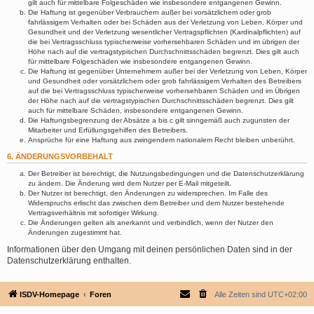
gilt auch für mittelbare Folgeschäden wie insbesondere entgangenen Gewinn.
Die Haftung ist gegenüber Verbrauchern außer bei vorsätzlichem oder grob
fahrlässigem Verhalten oder bei Schäden aus der Verletzung von Leben, Körper und
Gesundheit und der Verletzung wesentlicher Vertragspflichten (Kardinalpflichten) auf
die bei Vertragsschluss typischerweise vorhersehbaren Schäden und im übrigen der
Höhe nach auf die vertragstypischen Durchschnittsschäden begrenzt. Dies gilt auch
für mittelbare Folgeschäden wie insbesondere entgangenen Gewinn.
Die Haftung ist gegenüber Unternehmern außer bei der Verletzung von Leben, Körper
und Gesundheit oder vorsätzlichem oder grob fahrlässigem Verhalten des Betreibers
auf die bei Vertragsschluss typischerweise vorhersehbaren Schäden und im Übrigen
der Höhe nach auf die vertragstypischen Durchschnittsschäden begrenzt. Dies gilt
auch für mittelbare Schäden, insbesondere entgangenen Gewinn.
Die Haftungsbegrenzung der Absätze a bis c gilt sinngemäß auch zugunsten der
Mitarbeiter und Erfüllungsgehilfen des Betreibers.
Ansprüche für eine Haftung aus zwingendem nationalem Recht bleiben unberührt.
6. ÄNDERUNGSVORBEHALT
Der Betreiber ist berechtigt, die Nutzungsbedingungen und die Datenschutzerklärung
zu ändern. Die Änderung wird dem Nutzer per E-Mail mitgeteilt.
Der Nutzer ist berechtigt, den Änderungen zu widersprechen. Im Falle des
Widerspruchs erlischt das zwischen dem Betreiber und dem Nutzer bestehende
Vertragsverhältnis mit sofortiger Wirkung.
Die Änderungen gelten als anerkannt und verbindlich, wenn der Nutzer den
Änderungen zugestimmt hat.
Informationen über den Umgang mit deinen persönlichen Daten sind in der
Datenschutzerklärung enthalten.
ISDV-Homepage
Foren
Alle Zeiten sind
UTC+02:00