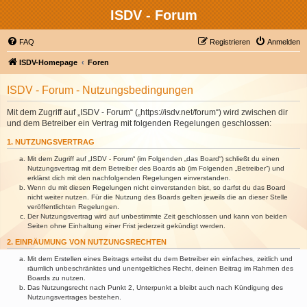
ISDV - Forum
FAQ
Registrieren
Anmelden
ISDV-Homepage
Foren
ISDV - Forum - Nutzungsbedingungen
Mit dem Zugriff auf „ISDV - Forum“ („https://isdv.net/forum“) wird zwischen dir
und dem Betreiber ein Vertrag mit folgenden Regelungen geschlossen:
1. NUTZUNGSVERTRAG
Mit dem Zugriff auf „ISDV - Forum“ (im Folgenden „das Board“) schließt du einen
Nutzungsvertrag mit dem Betreiber des Boards ab (im Folgenden „Betreiber“) und
erklärst dich mit den nachfolgenden Regelungen einverstanden.
Wenn du mit diesen Regelungen nicht einverstanden bist, so darfst du das Board
nicht weiter nutzen. Für die Nutzung des Boards gelten jeweils die an dieser Stelle
veröffentlichten Regelungen.
Der Nutzungsvertrag wird auf unbestimmte Zeit geschlossen und kann von beiden
Seiten ohne Einhaltung einer Frist jederzeit gekündigt werden.
2. EINRÄUMUNG VON NUTZUNGSRECHTEN
Mit dem Erstellen eines Beitrags erteilst du dem Betreiber ein einfaches, zeitlich und
räumlich unbeschränktes und unentgeltliches Recht, deinen Beitrag im Rahmen des
Boards zu nutzen.
Das Nutzungsrecht nach Punkt 2, Unterpunkt a bleibt auch nach Kündigung des
Nutzungsvertrages bestehen.