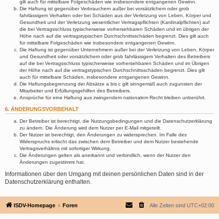
gilt auch für mittelbare Folgeschäden wie insbesondere entgangenen Gewinn.
Die Haftung ist gegenüber Verbrauchern außer bei vorsätzlichem oder grob
fahrlässigem Verhalten oder bei Schäden aus der Verletzung von Leben, Körper und
Gesundheit und der Verletzung wesentlicher Vertragspflichten (Kardinalpflichten) auf
die bei Vertragsschluss typischerweise vorhersehbaren Schäden und im übrigen der
Höhe nach auf die vertragstypischen Durchschnittsschäden begrenzt. Dies gilt auch
für mittelbare Folgeschäden wie insbesondere entgangenen Gewinn.
Die Haftung ist gegenüber Unternehmern außer bei der Verletzung von Leben, Körper
und Gesundheit oder vorsätzlichem oder grob fahrlässigem Verhalten des Betreibers
auf die bei Vertragsschluss typischerweise vorhersehbaren Schäden und im Übrigen
der Höhe nach auf die vertragstypischen Durchschnittsschäden begrenzt. Dies gilt
auch für mittelbare Schäden, insbesondere entgangenen Gewinn.
Die Haftungsbegrenzung der Absätze a bis c gilt sinngemäß auch zugunsten der
Mitarbeiter und Erfüllungsgehilfen des Betreibers.
Ansprüche für eine Haftung aus zwingendem nationalem Recht bleiben unberührt.
6. ÄNDERUNGSVORBEHALT
Der Betreiber ist berechtigt, die Nutzungsbedingungen und die Datenschutzerklärung
zu ändern. Die Änderung wird dem Nutzer per E-Mail mitgeteilt.
Der Nutzer ist berechtigt, den Änderungen zu widersprechen. Im Falle des
Widerspruchs erlischt das zwischen dem Betreiber und dem Nutzer bestehende
Vertragsverhältnis mit sofortiger Wirkung.
Die Änderungen gelten als anerkannt und verbindlich, wenn der Nutzer den
Änderungen zugestimmt hat.
Informationen über den Umgang mit deinen persönlichen Daten sind in der
Datenschutzerklärung enthalten.
ISDV-Homepage
Foren
Alle Zeiten sind
UTC+02:00