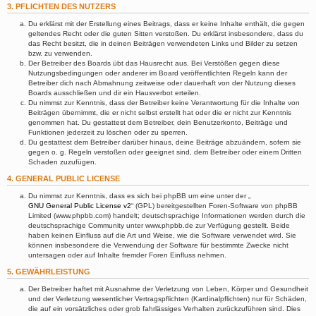
3. PFLICHTEN DES NUTZERS
Du erklärst mit der Erstellung eines Beitrags, dass er keine Inhalte enthält, die gegen
geltendes Recht oder die guten Sitten verstoßen. Du erklärst insbesondere, dass du
das Recht besitzt, die in deinen Beiträgen verwendeten Links und Bilder zu setzen
bzw. zu verwenden.
Der Betreiber des Boards übt das Hausrecht aus. Bei Verstößen gegen diese
Nutzungsbedingungen oder anderer im Board veröffentlichten Regeln kann der
Betreiber dich nach Abmahnung zeitweise oder dauerhaft von der Nutzung dieses
Boards ausschließen und dir ein Hausverbot erteilen.
Du nimmst zur Kenntnis, dass der Betreiber keine Verantwortung für die Inhalte von
Beiträgen übernimmt, die er nicht selbst erstellt hat oder die er nicht zur Kenntnis
genommen hat. Du gestattest dem Betreiber, dein Benutzerkonto, Beiträge und
Funktionen jederzeit zu löschen oder zu sperren.
Du gestattest dem Betreiber darüber hinaus, deine Beiträge abzuändern, sofern sie
gegen o. g. Regeln verstoßen oder geeignet sind, dem Betreiber oder einem Dritten
Schaden zuzufügen.
4. GENERAL PUBLIC LICENSE
Du nimmst zur Kenntnis, dass es sich bei phpBB um eine unter der „
GNU General Public License v2
“ (GPL) bereitgestellten Foren-Software von phpBB
Limited (www.phpbb.com) handelt; deutschsprachige Informationen werden durch die
deutschsprachige Community unter www.phpbb.de zur Verfügung gestellt. Beide
haben keinen Einfluss auf die Art und Weise, wie die Software verwendet wird. Sie
können insbesondere die Verwendung der Software für bestimmte Zwecke nicht
untersagen oder auf Inhalte fremder Foren Einfluss nehmen.
5. GEWÄHRLEISTUNG
Der Betreiber haftet mit Ausnahme der Verletzung von Leben, Körper und Gesundheit
und der Verletzung wesentlicher Vertragspflichten (Kardinalpflichten) nur für Schäden,
die auf ein vorsätzliches oder grob fahrlässiges Verhalten zurückzuführen sind. Dies